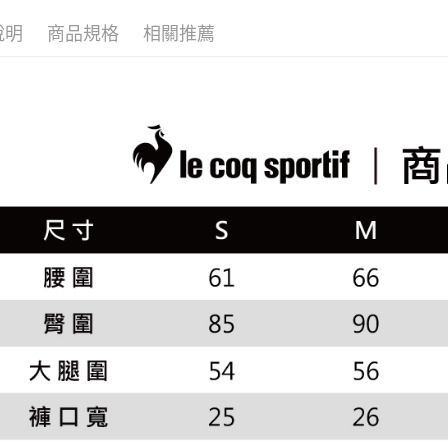
▶女裝
2.透過簡
付」結帳
帳／街口支
說明
商品規格
相關推薦
付款後全
２．訂單
🚴‍♂️ le coq 
３．收到繳
免運費
【注意事
📍本月精
／ATM／
1.本服務
※ 請注意
市
萊爾富取
用戶於交
絡購買商品
款買賣價
🌸2026 
先享後付
免運費
2.基於同
※ 交易是
📍本月精
資料（包
是否繳費成
付款後萊
用，由本
付客戶支
免運費
3.完整用
【注意事
7-11取貨
１．透過由
交易，需
免運費
求債權轉
２．關於
付款後7-1
https://aft
免運費
３．未成
「AFTE
宅配
任。
４．使用「
免運費
即時審查
結果請求
離島宅配
５．嚴禁
免運費