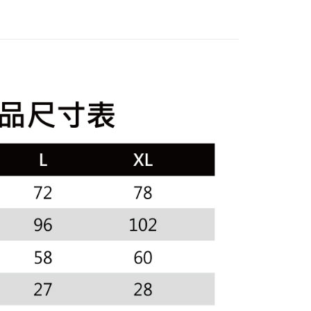
褲裝
長褲
訊連結打開帳單後，可選擇「超商條碼／台灣大直營門市／銀行轉
頁面，進行簡訊認證並確認金額後，即可完成結帳。
付／iPASS MONEY」等通路繳費。
家取貨
成立數日內，您將收到繳費通知簡訊。
sportif
◾ 全部商品
費通知簡訊後14天內，點擊此簡訊中的連結，可透過四大超商
項】
選｜精選3折起
🐓公雞牌｜精選6折起
2026春新品上
網路銀行／等多元方式進行付款，方視為交易完成。
係由「台灣大哥大股份有限公司」（以下簡稱本公司）所提供，讓
：結帳手續完成當下不需立刻繳費，但若您需要取消訂單，請聯
貨付款
易時，得透過本服務購買商品或服務，並由商店將買賣／分期付
的店家。未經商家同意取消之訂單仍視為有效，需透過AFTEE
金債權讓與本公司後，依約使用本公司帳單繳交帳款。
春夏新品
🏝️ le coq sportif法國公雞
繳納相關費用。
意付款使用「大哥付你分期」之契約關係目的，商店將以您的個人
否成功請以「AFTEE先享後付 」之結帳頁面顯示為準，若有關於
選｜精選3折起
🌡️熱浪來襲：涼感❎機能❎專區
下著
含姓名、電話或地址）提供予台灣大哥大進項蒐集、處理及利
功／繳費後需取消欲退款等相關疑問，請聯繫「AFTEE先享後
爾富取貨
公司與您本人進行分期帳單所需資料之確認、核對及更正。
援中心」
https://netprotections.freshdesk.com/support/home
戶服務條款，請詳閱以下連結：
https://oppay.tw/userRule
項】
付款
恩沛科技股份有限公司提供之「AFTEE先享後付」服務完成之
依本服務之必要範圍內提供個人資料，並將交易相關給付款項請
讓予恩沛科技股份有限公司。
個人資料處理事宜，請瀏覽以下網址：
1取貨
ee.tw/terms/#terms3
年的使用者請事先徵得法定代理人或監護人之同意方可使用
E先享後付」，若未經同意申辦者引起之損失，本公司不負相關責
AFTEE先享後付」時，將依據個別帳號之用戶狀況，依本公司
核予不同之上限額度；若仍有額度不足之情形，本公司將視審查
用戶進行身份認證。
一人註冊多個帳號或使用他人資訊註冊。若發現惡意使用之情