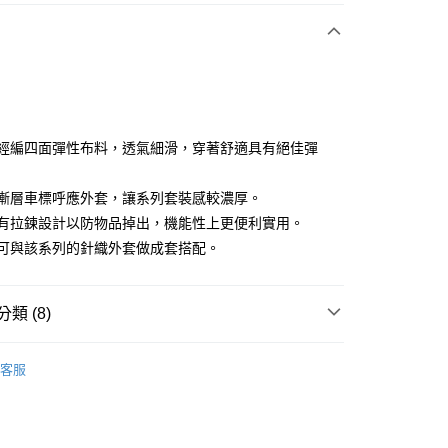
付款
嚴選經編四面彈性布料，透氣細滑，穿著舒適具有絕佳彈
三角漸層車標呼應外套，讓系列套裝感較濃厚。
分期
口袋有拉鍊設計以防物品掉出，機能性上更便利實用。
你分期使用說明】
建議可與該系列的針織外套做成套搭配。
享後付
由台灣大哥大提供，台灣大哥大用戶可立即使用無須另外申請。
式選擇「大哥付你分期」，訂單成立後會自動跳轉到大哥付的交易
證手機門號後，選擇欲分期的期數、繳款截止日，確認付款後即
FTEE先享後付」】
類 (8)
。
先享後付是「在收到商品之後才付款」的支付方式。 讓您購物簡單
准額度、可分期數及費用金額請依後續交易確認頁面所載為準。
心！
sportif
女裝 | 褲子/裙裝
立30分鐘內，如未前往確認交易或遇審核未通過，訂單將自動取
：不需註冊會員、不需綁卡、不需儲值。
客服
「轉專審核」未通過狀況，表示未達大哥付你分期系統評分，恕
：只要手機號碼，簡訊認證，即可結帳。
sportif
📍2026春夏新品上市
評估內容。
：先確認商品／服務後，再付款。
式說明】
sportif
專業運動｜運動生活
付款
項不併入電信帳單，「大哥付你分期」於每月結算日後寄送繳費提
EE先享後付」結帳流程】
方式選擇「AFTEE先享後付」後，將跳轉至「AFTEE先享後