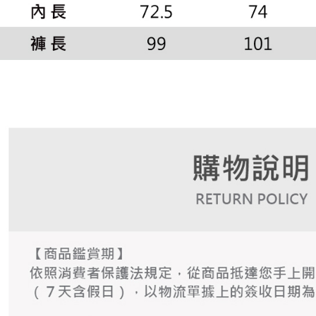
形，恩沛
動。