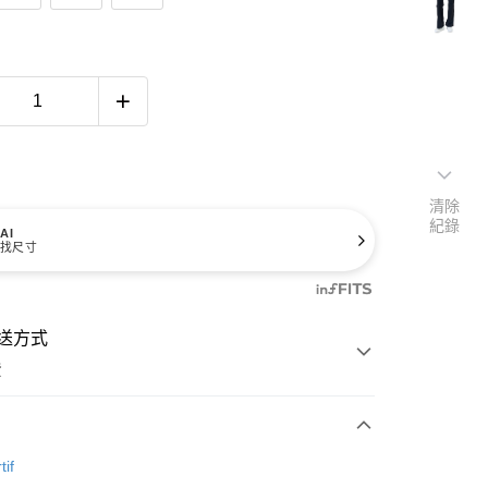
清除
紀錄
AI
找尺寸
送方式
費
次付款
tif