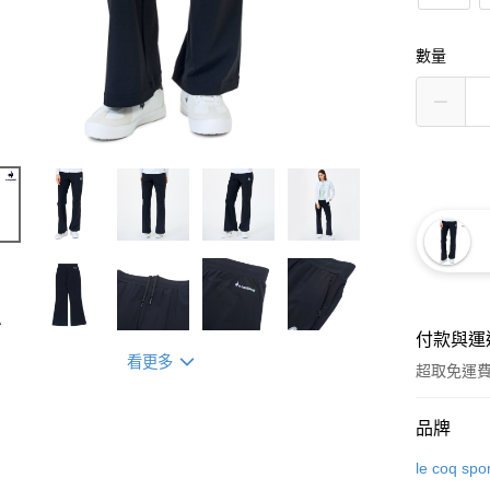
數量
付款與運
看更多
超取免運
付款方式
品牌
信用卡一
le coq spor