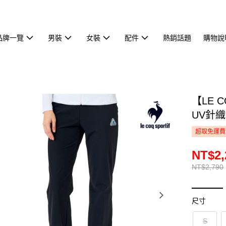
品牌一覽
男裝
女裝
配件
熱銷話題
購物說
【LE 
UV針織
超取免運費
NT$2,
NT$2,790
尺寸
S