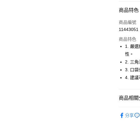
超商取貨
商品特色
LINE Pay
商品編號
Apple Pay
11443051
商品特色
街口支付
1. 
悠遊付
性。
2. 
大哥付你
3. 
相關說明
【大哥付
4. 
AFTEE先
1.本服務
2.付款方
相關說明
流程，驗
【關於「A
商品相關分
ATM付款
完成交易
AFTEE
3.實際核
便利好安
🚴‍♂️ le coq 
4.訂單成
１．簡單
分享
消。如遇
２．便利
運送方式
🚴‍♂️ le coq 
無法說明
３．安心
【繳款方
🚴‍♂️ le coq 
全家取貨
1.分期款
【「AFT
醒簡訊。
免運費
１．於結帳