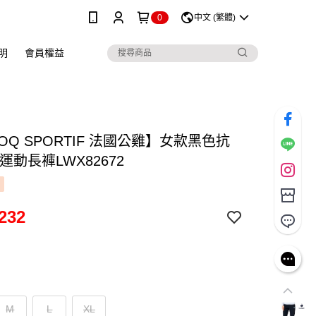
0
中文 (繁體)
明
會員權益
COQ SPORTIF 法國公雞】女款黑色抗
運動長褲LWX82672
232
M
L
XL