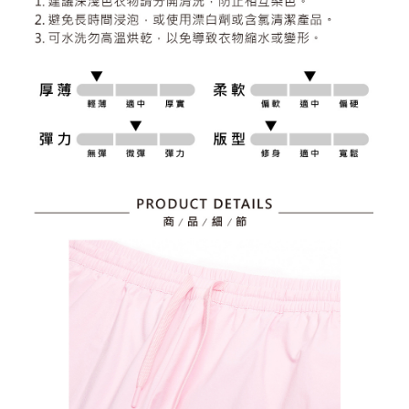
とに計算されます。AFTEEで注文すると、商品を受け取るまで支払い期限
送料無料
【注意事項】
を延長できますが、商品を期限内に受け取れない場合があります（例：予
1. 本サービスは「台湾大哥大株式会社」（以下「当社」といいます）によ
約商品や商品到着日が比較的遅い商品）。そのため、商品到着の有無に関
7-11取貨付款
って提供され、ユーザーが取引時に本サービスを通じて商品やサービスを
わらず、AFTEEで指定された期限内にお支払いください。
購入できるようにし、店舗が売買／分割払い売買の債権を当社に譲渡した
送料無料
後、契約に基づいて当社の請求書で帳款を支払うことになります。
二、支払い限度額
2. 「OP Pay Later」を利用する契約関係の目的から、店舗はあなたの個人
付款後7-11取貨
1.初回 AFTEEを ご利用の際に、認証結果及び当社の審査の結果に基づ
情報（名前、電話または住所を含む）を台湾大哥大に提供し、収集、処理
き、限度額が設定されます。
送料無料
および利用するために、当社があなた本人と分割請求書に必要な情報の確
2.決済金額は最低NT$20です。
認、照合および修正を行います。
3.現在、台湾の会員のみご利用いただけます。
宅配
3. 完全なユーザーサービス規約については、以下のリンクを参照してくだ
さい：
https://oppay.tw/userRule
三、利用規約「AFTEE代金後払い」（以下当サービスという）はネットプ
送料無料
ロテクションズ（以下 AFTEE という）が提供し、AFTEEが代金を徴収し
ます。当サービスご利用の際に提供しなければならない個人情報（注文者
離島宅配
の氏名、電話番号、受取人の氏名、電話番号、受取人住所を含むがこれに
送料無料
限らない）は、AFTEEに渡され当サービスで必要な範囲内で利用されま
す。AFTEEの個人情報の収集、処理、利用について、詳細はAFTEE公式ホ
ームページの『個人情報の収集、処理及び利用に関する声明』をご参照く
ださい（
https://aftee.tw/privacypolicy/
）。
AFTEEの初回ご利用の際に、審査を通過すれば、最高額がNT$10,000にな
ります。支払い期限を過ぎた場合、その金額に基づいて年利20%の遅延滞
納金が加算されます。未成年の利用者は、事前に法定代理人または後見人
の同意を得ればAFTEEをご利用いただけます。