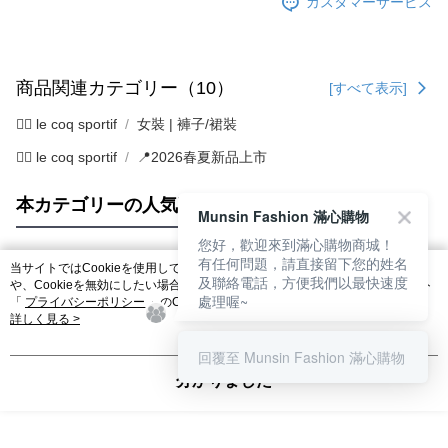
カスタマーサービス
商品関連カテゴリー（10）
[すべて表示]
🚴‍♂️ le coq sportif
女裝 | 褲子/裙裝
🚴‍♂️ le coq sportif
📍2026春夏新品上市
本カテゴリーの人気商品
サイト全体のランキング
Munsin Fashion 滿心購物
您好，歡迎來到滿心購物商城！
有任何問題，請直接留下您的姓名
当サイトではCookieを使用しています。当サイトのCookie使用に関する詳細
及聯絡電話，方便我們以最快速度
人気タグ
や、Cookieを無効にしたい場合のブラウザでの設定方法については、当サイト
處理喔~
「
プライバシーポリシー
」のCookieポリシーをご参照ください。お客さま
が、当サイトを引き続き使用される場合、当社がサイト利用規約のCookieポリ
詳しく見る >
シーに基づいてCookieを使用することに同意したものとみなします。
回覆至 Munsin Fashion 滿心購物
分かりました