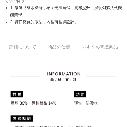
商品の特徴
Easy Wallet
1. 嚴選防潑水機能，布面光澤自然，質感提升，展現俐落法式機
OP Pay Later
能美學。
説明
2. 褲口微寬的版型，內裡有裡褲設計。
【OP Pay Later 使用説明】
AFTEE代金後払い
1. 本サービスは台湾大哥大によって提供され、台湾大哥大のユーザーは追
加の申請なしで即時に利用可能です。
説明
2. 支払い方法で「OP Pay Later」を選択すると、注文が成立した後に自動
一、 AFTEE代金後払いについて
詳細について
商品の仕様
おすすめ関連商品
的に OP Pay Later の取引プロセスに移行し、携帯番号を確認後、分割払
ATM払い
1.お支払い方法でAFTEE代金後払いを選択すると、携帯電話認証ウィンド
いの回数や支払い期限を選択し、支払いを確認すると取引が完了します。
ウが表示されます。
3. 実際の承認額、分割回数および費用については、後続の取引確認ページ
2.SMSで認証してお支払い手続を進めてください。
配送方法
を基準とします。
3.注文するときのお支払いは不要です。商品はご指定の住所に配送されま
4. 注文成立後30分以内に確認取引を行わない場合や審査が通過しない場
す。
全家取貨付款
合、注文は自動的にキャンセルされます。「転専審査」に未通過の状況が
4.ご注文が完了すると、携帯に支払い通知のSMSが届きます。アプリ会員
発生した場合は、システムの評価基準に達していないことを意味し、評価
送料無料
の場合は、AFTEE アプリプッシュ通知が届きます。
内容についての説明はいたしかねます。
5.商品受け取り時のお支払いは不要です。商品を確かめてから、SMSまた
付款後全家取貨
はアプリの通知に従って、4大コンビニ、またはATM/オンラインバンキン
グでお支払いください。
送料無料
【支払い方法の説明】
1. 分割払いの金額は電信請求書に統合されず、「OP Pay Later」は毎月の
代金納付期限は最短で 14 日以内ですので、ご注意ください。AFTEE アプ
萊爾富取貨付款
締め日後に支払いリマインダーのSMSを送信します。
リをダウンロードして AFTEE 会員になるとお支払い期限を最長 45 日以内
2. SMSのリンクを通じて請求書を開いた後、「コンビニバーコード／台湾
送料無料
まで延長できます。
大直営店舗／銀行振込／街口支払い／iPASS MONEY」などのチャネルで
支払いを選択できます。
付款後萊爾富取貨
お支払期限は、ショップが請求した期日と、AFTEEで延長できる日数をも