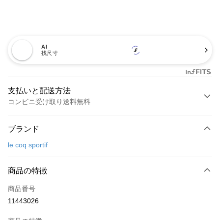
AI
找尺寸
支払いと配送方法
コンビニ受け取り送料無料
お支払い方法
ブランド
クレジットカード1回払い
le coq sportif
コンビニ店頭代金引換
LINE Pay
商品の特徴
Apple Pay
商品番号
11443026
JKOPAY