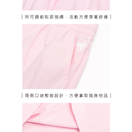
個人情報の処理、利用について疑問がある、または関連する法律の権利を
行使したい場合は、ネットプロテクションズ
cs_tw@netprotections.co.jp
にご連絡ください。上記に示した個人情報を、必要な購入注文書とあわせ
てAFTEEにご提供いただく、またはAFTEEにあなたの個人情報の収集、処
理、利用を許可することににご同意いただけない場合は、当サービスを選
択しないでください。