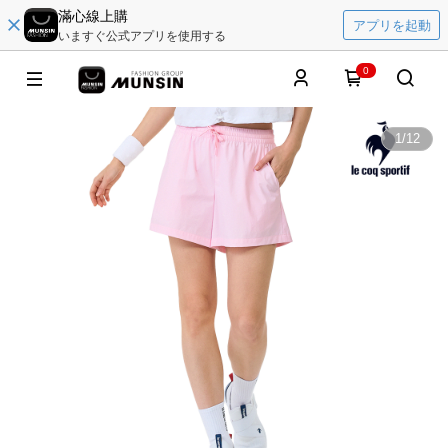
滿心線上購
アプリを起動
いますぐ公式アプリを使用する
0
1
/
12