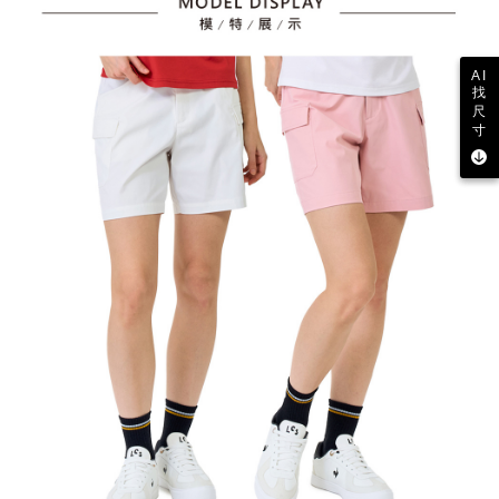
AI
找
尺
寸