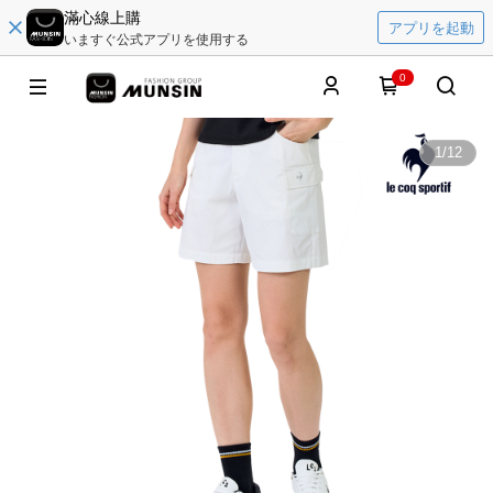
滿心線上購
アプリを起動
いますぐ公式アプリを使用する
0
1
/
12