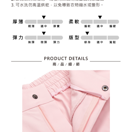
とに計算されます。AFTEEで注文すると、商品を受け取るまで支払い期限
送料無料
【注意事項】
を延長できますが、商品を期限内に受け取れない場合があります（例：予
1. 本サービスは「台湾大哥大株式会社」（以下「当社」といいます）によ
約商品や商品到着日が比較的遅い商品）。そのため、商品到着の有無に関
7-11取貨付款
って提供され、ユーザーが取引時に本サービスを通じて商品やサービスを
わらず、AFTEEで指定された期限内にお支払いください。
購入できるようにし、店舗が売買／分割払い売買の債権を当社に譲渡した
送料無料
後、契約に基づいて当社の請求書で帳款を支払うことになります。
二、支払い限度額
2. 「OP Pay Later」を利用する契約関係の目的から、店舗はあなたの個人
付款後7-11取貨
1.初回 AFTEEを ご利用の際に、認証結果及び当社の審査の結果に基づ
情報（名前、電話または住所を含む）を台湾大哥大に提供し、収集、処理
き、限度額が設定されます。
送料無料
および利用するために、当社があなた本人と分割請求書に必要な情報の確
2.決済金額は最低NT$20です。
認、照合および修正を行います。
3.現在、台湾の会員のみご利用いただけます。
宅配
3. 完全なユーザーサービス規約については、以下のリンクを参照してくだ
さい：
https://oppay.tw/userRule
三、利用規約「AFTEE代金後払い」（以下当サービスという）はネットプ
送料無料
ロテクションズ（以下 AFTEE という）が提供し、AFTEEが代金を徴収し
ます。当サービスご利用の際に提供しなければならない個人情報（注文者
離島宅配
の氏名、電話番号、受取人の氏名、電話番号、受取人住所を含むがこれに
送料無料
限らない）は、AFTEEに渡され当サービスで必要な範囲内で利用されま
す。AFTEEの個人情報の収集、処理、利用について、詳細はAFTEE公式ホ
ームページの『個人情報の収集、処理及び利用に関する声明』をご参照く
ださい（
https://aftee.tw/privacypolicy/
）。
AFTEEの初回ご利用の際に、審査を通過すれば、最高額がNT$10,000にな
ります。支払い期限を過ぎた場合、その金額に基づいて年利20%の遅延滞
納金が加算されます。未成年の利用者は、事前に法定代理人または後見人
の同意を得ればAFTEEをご利用いただけます。