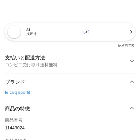
AI
找尺寸
支払いと配送方法
コンビニ受け取り送料無料
お支払い方法
ブランド
クレジットカード1回払い
le coq sportif
コンビニ店頭代金引換
LINE Pay
商品の特徴
Apple Pay
商品番号
11443024
JKOPAY