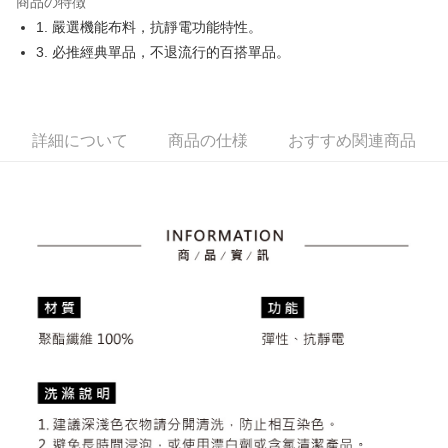
商品の特徴
Easy Wallet
1. 嚴選機能布料，抗靜電功能特性。
OP Pay Later
3. 必推經典單品，不退流行的百搭單品。
説明
【OP Pay Later 使用説明】
AFTEE代金後払い
1. 本サービスは台湾大哥大によって提供され、台湾大哥大のユーザーは追
加の申請なしで即時に利用可能です。
説明
詳細について
商品の仕様
おすすめ関連商品
2. 支払い方法で「OP Pay Later」を選択すると、注文が成立した後に自動
一、 AFTEE代金後払いについて
的に OP Pay Later の取引プロセスに移行し、携帯番号を確認後、分割払
ATM払い
1.お支払い方法でAFTEE代金後払いを選択すると、携帯電話認証ウィンド
いの回数や支払い期限を選択し、支払いを確認すると取引が完了します。
ウが表示されます。
3. 実際の承認額、分割回数および費用については、後続の取引確認ページ
2.SMSで認証してお支払い手続を進めてください。
配送方法
を基準とします。
3.注文するときのお支払いは不要です。商品はご指定の住所に配送されま
4. 注文成立後30分以内に確認取引を行わない場合や審査が通過しない場
す。
全家取貨付款
合、注文は自動的にキャンセルされます。「転専審査」に未通過の状況が
4.ご注文が完了すると、携帯に支払い通知のSMSが届きます。アプリ会員
発生した場合は、システムの評価基準に達していないことを意味し、評価
送料無料
の場合は、AFTEE アプリプッシュ通知が届きます。
内容についての説明はいたしかねます。
5.商品受け取り時のお支払いは不要です。商品を確かめてから、SMSまた
付款後全家取貨
はアプリの通知に従って、4大コンビニ、またはATM/オンラインバンキン
グでお支払いください。
送料無料
【支払い方法の説明】
1. 分割払いの金額は電信請求書に統合されず、「OP Pay Later」は毎月の
代金納付期限は最短で 14 日以内ですので、ご注意ください。AFTEE アプ
萊爾富取貨付款
締め日後に支払いリマインダーのSMSを送信します。
リをダウンロードして AFTEE 会員になるとお支払い期限を最長 45 日以内
2. SMSのリンクを通じて請求書を開いた後、「コンビニバーコード／台湾
送料無料
まで延長できます。
大直営店舗／銀行振込／街口支払い／iPASS MONEY」などのチャネルで
支払いを選択できます。
付款後萊爾富取貨
お支払期限は、ショップが請求した期日と、AFTEEで延長できる日数をも