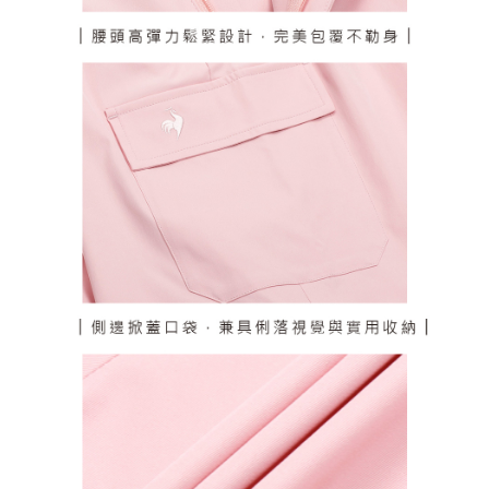
個人情報の処理、利用について疑問がある、または関連する法律の権利を
行使したい場合は、ネットプロテクションズ
cs_tw@netprotections.co.jp
にご連絡ください。上記に示した個人情報を、必要な購入注文書とあわせ
てAFTEEにご提供いただく、またはAFTEEにあなたの個人情報の収集、処
理、利用を許可することににご同意いただけない場合は、当サービスを選
択しないでください。