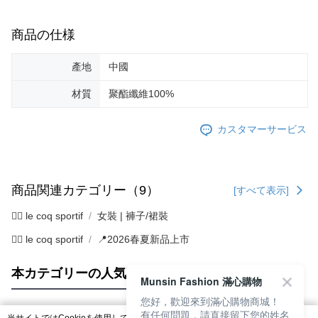
商品の仕様
產地
中國
材質
聚酯纖維100%
カスタマーサービス
商品関連カテゴリー（9）
[すべて表示]
🚴‍♂️ le coq sportif
女裝 | 褲子/裙裝
🚴‍♂️ le coq sportif
📍2026春夏新品上市
本カテゴリーの人気商品
サイト全体のランキング
Munsin Fashion 滿心購物
您好，歡迎來到滿心購物商城！
有任何問題，請直接留下您的姓名