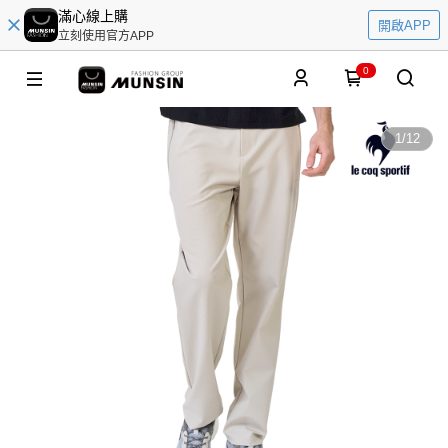
滿心線上購
開啟APP
立刻使用官方APP
0
1
/
12