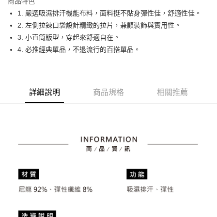
商品特色
悠遊付
1. 嚴選吸濕排汗機能布料，面料挺不貼身彈性佳，舒適性佳。
大哥付你分期
2. 左側拉鍊口袋設計精緻的拉片，兼顧裝飾與實用性。
相關說明
3. 小直筒版型，穿起來舒適自在。
【大哥付你分期使用說明】
4. 必推經典單品，不退流行的百搭單品。
AFTEE先享後付
1.本服務由台灣大哥大提供，台灣大哥大用戶可立即使用無須另外申請。
2.付款方式選擇「大哥付你分期」，訂單成立後會自動跳轉到大哥付的交易
相關說明
流程，驗證手機門號後，選擇欲分期的期數、繳款截止日，確認付款後即完
【關於「AFTEE先享後付」】
成交易。
ATM付款
AFTEE先享後付是「在收到商品之後才付款」的支付方式。 讓您購物簡單
3.實際核准額度、可分期數及費用金額請依後續交易確認頁面所載為準。
詳細說明
商品規格
相關推薦
便利好安心！
4.訂單成立30分鐘內，如未前往確認交易或遇審核未通過，訂單將自動取
１．簡單：不需註冊會員、不需綁卡、不需儲值。
運送方式
消。如遇「轉專審核」未通過狀況，表示未達大哥付你分期系統評分，恕無
２．便利：只要手機號碼，簡訊認證，即可結帳。
法說明評估內容。
３．安心：先確認商品／服務後，再付款。
全家取貨付款
【繳款方式說明】
1.分期款項不併入電信帳單，「大哥付你分期」於每月結算日後寄送繳費提
免運費
【「AFTEE先享後付」結帳流程】
醒簡訊。
１．於結帳方式選擇「AFTEE先享後付」後，將跳轉至「AFTEE先享後付」
2.透過簡訊連結打開帳單後，可選擇「超商條碼／台灣大直營門市／銀行轉
付款後全家取貨
結帳頁面，進行簡訊認證並確認金額後，即可完成結帳。
帳／街口支付／iPASS MONEY」等通路繳費。
２．訂單成立數日內，您將收到繳費通知簡訊。
免運費
３．收到繳費通知簡訊後14天內，點擊此簡訊中的連結，可透過四大超商／
【注意事項】
ATM／網路銀行／等多元方式進行付款，方視為交易完成。
萊爾富取貨付款
1.本服務係由「台灣大哥大股份有限公司」（以下簡稱本公司）所提供，讓
※ 請注意：結帳手續完成當下不需立刻繳費，但若您需要取消訂單，請聯絡
用戶於交易時，得透過本服務購買商品或服務，並由商店將買賣／分期付款
免運費
購買商品的店家。未經商家同意取消之訂單仍視為有效，需透過AFTEE先享
買賣價金債權讓與本公司後，依約使用本公司帳單繳交帳款。
後付繳納相關費用。
2.基於同意付款使用「大哥付你分期」之契約關係目的，商店將以您的個人
付款後萊爾富取貨
※ 交易是否成功請以「AFTEE先享後付 」之結帳頁面顯示為準，若有關於