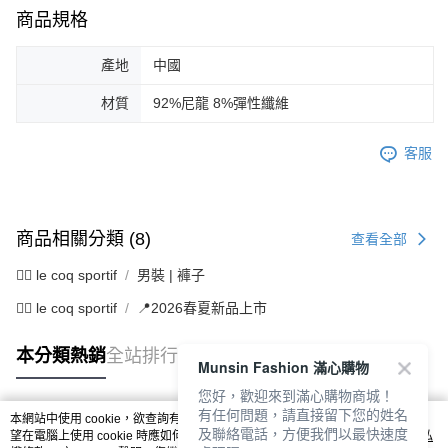
商品規格
產地
中國
材質
92%尼龍 8%彈性纖維
客服
商品相關分類 (8)
查看全部
🚴‍♂️ le coq sportif
男裝 | 褲子
🚴‍♂️ le coq sportif
📍2026春夏新品上市
本分類熱銷
全站排行
Munsin Fashion 滿心購物
您好，歡迎來到滿心購物商城！
有任何問題，請直接留下您的姓名
本網站中使用 cookie，欲查詢有關本網站使用 cookie 方式之詳情，及若您不希
及聯絡電話，方便我們以最快速度
熱門標籤
望在電腦上使用 cookie 時應如何變更電腦的 cookie 設定，請參閱本網站「
隱私