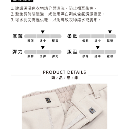
資料（包含姓名、電話或地址）提供予台灣大哥大進項蒐集、處理及利用，
是否繳費成功／繳費後需取消欲退款等相關疑問，請聯繫「AFTEE先享後付
免運費
由本公司與您本人進行分期帳單所需資料之確認、核對及更正。
客戶支援中心」
https://netprotections.freshdesk.com/support/home
3.完整用戶服務條款，請詳閱以下連結：
https://oppay.tw/userRule
7-11取貨付款
【注意事項】
１．透過由恩沛科技股份有限公司提供之「AFTEE先享後付」服務完成之交
免運費
易，需依本服務之必要範圍內提供個人資料，並將交易相關給付款項請求債
權轉讓予恩沛科技股份有限公司。
付款後7-11取貨
２．關於個人資料處理事宜，請瀏覽以下網址：
免運費
https://aftee.tw/terms/#terms3
３．未成年的使用者請事先徵得法定代理人或監護人之同意方可使用
宅配
「AFTEE先享後付」，若未經同意申辦者引起之損失，本公司不負相關責
任。
免運費
４．使用「AFTEE先享後付」時，將依據個別帳號之用戶狀況，依本公司即
時審查核予不同之上限額度；若仍有額度不足之情形，本公司將視審查結果
離島宅配
請求用戶進行身份認證。
免運費
５．嚴禁一人註冊多個帳號或使用他人資訊註冊。若發現惡意使用之情形，
恩沛科技股份有限公司將有權停止該用戶之使用額度並採取法律行動。