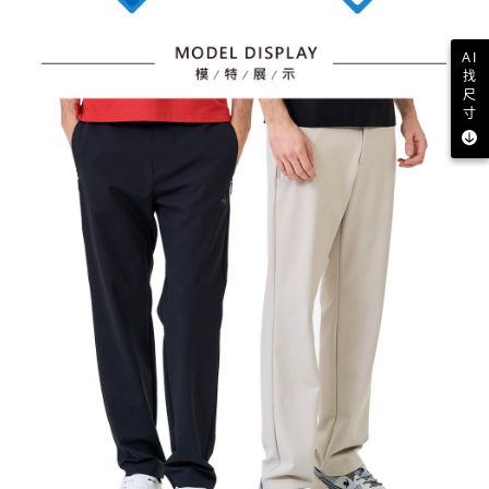
AI
找
尺
寸