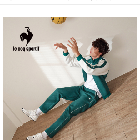
3. 実際の承認額、分割回数および費用については、後続の取引確認ページ
2.SMSで認証してお支払い手続を進めてください。
配送方法
を基準とします。
3.注文するときのお支払いは不要です。商品はご指定の住所に配送されま
4. 注文成立後30分以内に確認取引を行わない場合や審査が通過しない場
す。
全家取貨付款
合、注文は自動的にキャンセルされます。「転専審査」に未通過の状況が
4.ご注文が完了すると、携帯に支払い通知のSMSが届きます。アプリ会員
発生した場合は、システムの評価基準に達していないことを意味し、評価
送料無料
の場合は、AFTEE アプリプッシュ通知が届きます。
内容についての説明はいたしかねます。
5.商品受け取り時のお支払いは不要です。商品を確かめてから、SMSまた
付款後全家取貨
はアプリの通知に従って、4大コンビニ、またはATM/オンラインバンキン
グでお支払いください。
送料無料
【支払い方法の説明】
1. 分割払いの金額は電信請求書に統合されず、「OP Pay Later」は毎月の
代金納付期限は最短で 14 日以内ですので、ご注意ください。AFTEE アプ
萊爾富取貨付款
締め日後に支払いリマインダーのSMSを送信します。
リをダウンロードして AFTEE 会員になるとお支払い期限を最長 45 日以内
2. SMSのリンクを通じて請求書を開いた後、「コンビニバーコード／台湾
送料無料
まで延長できます。
大直営店舗／銀行振込／街口支払い／iPASS MONEY」などのチャネルで
支払いを選択できます。
付款後萊爾富取貨
お支払期限は、ショップが請求した期日と、AFTEEで延長できる日数をも
とに計算されます。AFTEEで注文すると、商品を受け取るまで支払い期限
送料無料
【注意事項】
を延長できますが、商品を期限内に受け取れない場合があります（例：予
1. 本サービスは「台湾大哥大株式会社」（以下「当社」といいます）によ
約商品や商品到着日が比較的遅い商品）。そのため、商品到着の有無に関
7-11取貨付款
って提供され、ユーザーが取引時に本サービスを通じて商品やサービスを
わらず、AFTEEで指定された期限内にお支払いください。
購入できるようにし、店舗が売買／分割払い売買の債権を当社に譲渡した
送料無料
後、契約に基づいて当社の請求書で帳款を支払うことになります。
二、支払い限度額
2. 「OP Pay Later」を利用する契約関係の目的から、店舗はあなたの個人
付款後7-11取貨
1.初回 AFTEEを ご利用の際に、認証結果及び当社の審査の結果に基づ
情報（名前、電話または住所を含む）を台湾大哥大に提供し、収集、処理
き、限度額が設定されます。
送料無料
および利用するために、当社があなた本人と分割請求書に必要な情報の確
2.決済金額は最低NT$20です。
認、照合および修正を行います。
3.現在、台湾の会員のみご利用いただけます。
宅配
3. 完全なユーザーサービス規約については、以下のリンクを参照してくだ