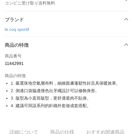
コンビニ受け取り送料無料
お支払い方法
ブランド
クレジットカード1回払い
le coq sportif
コンビニ店頭代金引換
LINE Pay
商品の特徴
Apple Pay
商品番号
11442991
JKOPAY
商品の特徴
Easy Wallet
1. 嚴選珠地空氣層布料，細緻親膚蓬鬆性好且具保暖效果。
OP Pay Later
2. 側邊口袋脇邊撞色出牙繩設計可以修飾身形。
説明
3. 版型為小直筒版型，更舒適遮肉不貼身。
【OP Pay Later 使用説明】
4. 建議可與該系列的針織外套做成套搭配。
AFTEE代金後払い
1. 本サービスは台湾大哥大によって提供され、台湾大哥大のユーザーは追
加の申請なしで即時に利用可能です。
説明
2. 支払い方法で「OP Pay Later」を選択すると、注文が成立した後に自動
一、 AFTEE代金後払いについて
的に OP Pay Later の取引プロセスに移行し、携帯番号を確認後、分割払
ATM払い
1.お支払い方法でAFTEE代金後払いを選択すると、携帯電話認証ウィンド
いの回数や支払い期限を選択し、支払いを確認すると取引が完了します。
詳細について
商品の仕様
おすすめ関連商品
ウが表示されます。