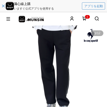
滿心線上購
アプリを起動
いますぐ公式アプリを使用する
0
1
/
12