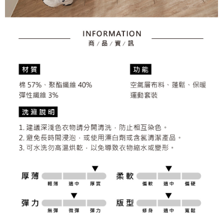
さい：
https://oppay.tw/userRule
三、利用規約「AFTEE代金後払い」（以下当サービスという）はネットプ
送料無料
ロテクションズ（以下 AFTEE という）が提供し、AFTEEが代金を徴収し
ます。当サービスご利用の際に提供しなければならない個人情報（注文者
離島宅配
の氏名、電話番号、受取人の氏名、電話番号、受取人住所を含むがこれに
送料無料
限らない）は、AFTEEに渡され当サービスで必要な範囲内で利用されま
す。AFTEEの個人情報の収集、処理、利用について、詳細はAFTEE公式ホ
ームページの『個人情報の収集、処理及び利用に関する声明』をご参照く
ださい（
https://aftee.tw/privacypolicy/
）。
AFTEEの初回ご利用の際に、審査を通過すれば、最高額がNT$10,000にな
ります。支払い期限を過ぎた場合、その金額に基づいて年利20%の遅延滞
納金が加算されます。未成年の利用者は、事前に法定代理人または後見人
の同意を得ればAFTEEをご利用いただけます。
個人情報の処理、利用について疑問がある、または関連する法律の権利を
行使したい場合は、ネットプロテクションズ
cs_tw@netprotections.co.jp
にご連絡ください。上記に示した個人情報を、必要な購入注文書とあわせ
てAFTEEにご提供いただく、またはAFTEEにあなたの個人情報の収集、処
理、利用を許可することににご同意いただけない場合は、当サービスを選
択しないでください。