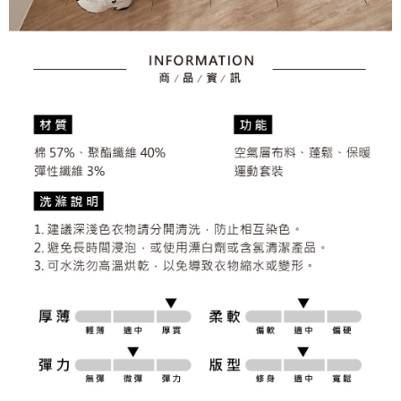
さい：
https://oppay.tw/userRule
三、利用規約「AFTEE代金後払い」（以下当サービスという）はネットプ
送料無料
ロテクションズ（以下 AFTEE という）が提供し、AFTEEが代金を徴収し
ます。当サービスご利用の際に提供しなければならない個人情報（注文者
離島宅配
の氏名、電話番号、受取人の氏名、電話番号、受取人住所を含むがこれに
送料無料
限らない）は、AFTEEに渡され当サービスで必要な範囲内で利用されま
す。AFTEEの個人情報の収集、処理、利用について、詳細はAFTEE公式ホ
ームページの『個人情報の収集、処理及び利用に関する声明』をご参照く
ださい（
https://aftee.tw/privacypolicy/
）。
AFTEEの初回ご利用の際に、審査を通過すれば、最高額がNT$10,000にな
ります。支払い期限を過ぎた場合、その金額に基づいて年利20%の遅延滞
納金が加算されます。未成年の利用者は、事前に法定代理人または後見人
の同意を得ればAFTEEをご利用いただけます。
個人情報の処理、利用について疑問がある、または関連する法律の権利を
行使したい場合は、ネットプロテクションズ
cs_tw@netprotections.co.jp
にご連絡ください。上記に示した個人情報を、必要な購入注文書とあわせ
てAFTEEにご提供いただく、またはAFTEEにあなたの個人情報の収集、処
理、利用を許可することににご同意いただけない場合は、当サービスを選
択しないでください。