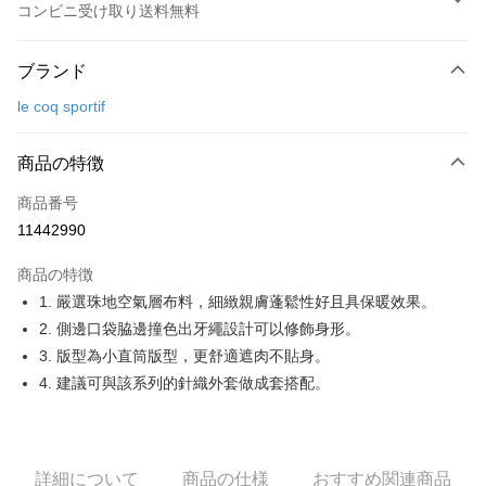
コンビニ受け取り送料無料
お支払い方法
ブランド
クレジットカード1回払い
le coq sportif
コンビニ店頭代金引換
LINE Pay
商品の特徴
Apple Pay
商品番号
11442990
JKOPAY
商品の特徴
Easy Wallet
1. 嚴選珠地空氣層布料，細緻親膚蓬鬆性好且具保暖效果。
OP Pay Later
2. 側邊口袋脇邊撞色出牙繩設計可以修飾身形。
説明
3. 版型為小直筒版型，更舒適遮肉不貼身。
【OP Pay Later 使用説明】
4. 建議可與該系列的針織外套做成套搭配。
AFTEE代金後払い
1. 本サービスは台湾大哥大によって提供され、台湾大哥大のユーザーは追
加の申請なしで即時に利用可能です。
説明
2. 支払い方法で「OP Pay Later」を選択すると、注文が成立した後に自動
一、 AFTEE代金後払いについて
的に OP Pay Later の取引プロセスに移行し、携帯番号を確認後、分割払
ATM払い
1.お支払い方法でAFTEE代金後払いを選択すると、携帯電話認証ウィンド
いの回数や支払い期限を選択し、支払いを確認すると取引が完了します。
詳細について
商品の仕様
おすすめ関連商品
ウが表示されます。