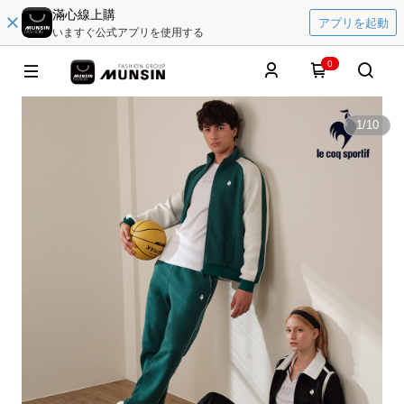
滿心線上購
アプリを起動
いますぐ公式アプリを使用する
0
1
/
10