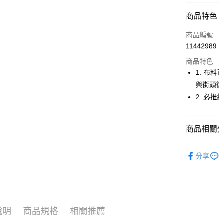
超商取貨
商品特色
LINE Pay
商品編號
Apple Pay
11442989
商品特色
街口支付
1. 
悠遊付
與街頭
2. 
大哥付你
相關說明
【大哥付
AFTEE先
商品相關分
1.本服務
2.付款方
相關說明
流程，驗
🚴‍♂️ le coq 
【關於「A
ATM付款
完成交易
分享
AFTEE
🚴‍♂️ le coq 
3.實際核
便利好安
4.訂單成
１．簡單
🚴‍♂️ le coq 
消。如遇
２．便利
運送方式
無法說明
３．安心
▶男裝
【繳款方
全家取貨
1.分期款
【「AFT
說明
商品規格
相關推薦
🚴‍♂️ le coq 
醒簡訊。
免運費
１．於結帳