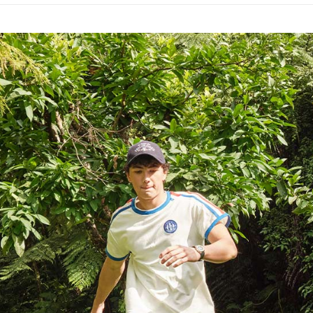
2.透過簡
付」結帳
📍本月精
帳／街口支
付款後全
２．訂單
市
３．收到繳
免運費
【注意事
／ATM／
🌸2026 
1.本服務
※ 請注意
萊爾富取
用戶於交
絡購買商品
款買賣價
先享後付
免運費
2.基於同
※ 交易是
資料（包
是否繳費成
付款後萊
用，由本
付客戶支
免運費
3.完整用
【注意事
7-11取貨
１．透過由
交易，需
免運費
求債權轉
２．關於
付款後7-1
https://aft
免運費
３．未成
「AFTE
宅配
任。
４．使用「
免運費
即時審查
結果請求
離島宅配
５．嚴禁
免運費