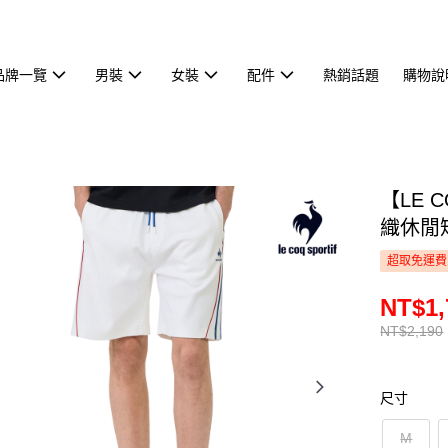
品牌一覽
男裝
女裝
配件
熱銷話題
購物說
【LE 
織休閒短
超取免運費
NT$1,
NT$2,190
尺寸
M