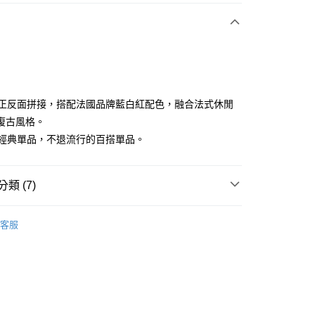
付款
布料正反面拼接，搭配法國品牌藍白紅配色，融合法式休閒
復古風格。
必推經典單品，不退流行的百搭單品。
分期
你分期使用說明】
享後付
類 (7)
由台灣大哥大提供，台灣大哥大用戶可立即使用無須另外申請。
式選擇「大哥付你分期」，訂單成立後會自動跳轉到大哥付的交易
證手機門號後，選擇欲分期的期數、繳款截止日，確認付款後即
sportif
男裝 | 褲子
FTEE先享後付」】
。
客服
先享後付是「在收到商品之後才付款」的支付方式。 讓您購物簡單
sportif
准額度、可分期數及費用金額請依後續交易確認頁面所載為準。
📍2026春夏新品上市
心！
立30分鐘內，如未前往確認交易或遇審核未通過，訂單將自動取
：不需註冊會員、不需綁卡、不需儲值。
sportif
潮流選品｜基礎百搭
「轉專審核」未通過狀況，表示未達大哥付你分期系統評分，恕
：只要手機號碼，簡訊認證，即可結帳。
評估內容。
：先確認商品／服務後，再付款。
下身
短褲
式說明】
付款
項不併入電信帳單，「大哥付你分期」於每月結算日後寄送繳費提
EE先享後付」結帳流程】
sportif
◾ 全部商品
方式選擇「AFTEE先享後付」後，將跳轉至「AFTEE先享後