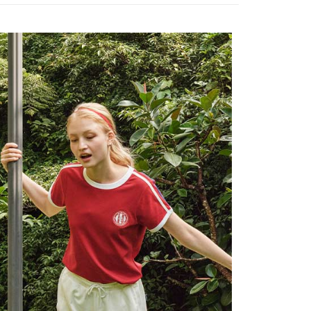
訊連結打開帳單後，可選擇「超商條碼／台灣大直營門市／銀行轉
頁面，進行簡訊認證並確認金額後，即可完成結帳。
選｜精選3折起
🐓公雞牌｜精選6折起
2026春新品上
付／iPASS MONEY」等通路繳費。
家取貨
成立數日內，您將收到繳費通知簡訊。
費通知簡訊後14天內，點擊此簡訊中的連結，可透過四大超商
項】
網路銀行／等多元方式進行付款，方視為交易完成。
春夏新品
🏝️ le coq sportif法國公雞
係由「台灣大哥大股份有限公司」（以下簡稱本公司）所提供，讓
：結帳手續完成當下不需立刻繳費，但若您需要取消訂單，請聯
貨付款
易時，得透過本服務購買商品或服務，並由商店將買賣／分期付
的店家。未經商家同意取消之訂單仍視為有效，需透過AFTEE
金債權讓與本公司後，依約使用本公司帳單繳交帳款。
繳納相關費用。
意付款使用「大哥付你分期」之契約關係目的，商店將以您的個人
否成功請以「AFTEE先享後付 」之結帳頁面顯示為準，若有關於
含姓名、電話或地址）提供予台灣大哥大進項蒐集、處理及利
功／繳費後需取消欲退款等相關疑問，請聯繫「AFTEE先享後
爾富取貨
公司與您本人進行分期帳單所需資料之確認、核對及更正。
援中心」
https://netprotections.freshdesk.com/support/home
戶服務條款，請詳閱以下連結：
https://oppay.tw/userRule
項】
付款
恩沛科技股份有限公司提供之「AFTEE先享後付」服務完成之
依本服務之必要範圍內提供個人資料，並將交易相關給付款項請
讓予恩沛科技股份有限公司。
個人資料處理事宜，請瀏覽以下網址：
1取貨
ee.tw/terms/#terms3
年的使用者請事先徵得法定代理人或監護人之同意方可使用
E先享後付」，若未經同意申辦者引起之損失，本公司不負相關責
AFTEE先享後付」時，將依據個別帳號之用戶狀況，依本公司
核予不同之上限額度；若仍有額度不足之情形，本公司將視審查
用戶進行身份認證。
一人註冊多個帳號或使用他人資訊註冊。若發現惡意使用之情