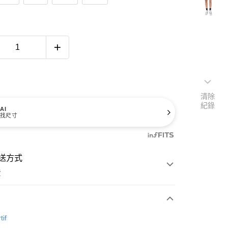
清除
紀錄
AI
找尺寸
送方式
費
次付款
tif