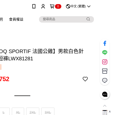
0
中文 (繁體)
明
會員權益
COQ SPORTIF 法國公雞】男款白色針
褲LWX81281
752
L
XL
2XL
3XL