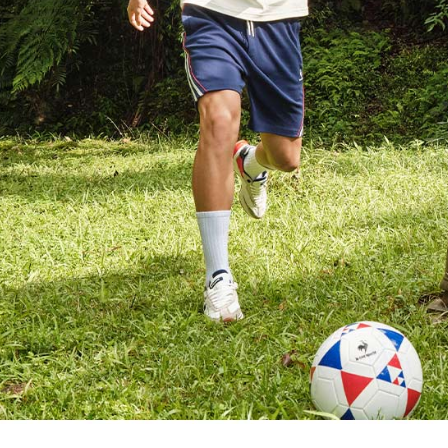
形，恩沛
動。