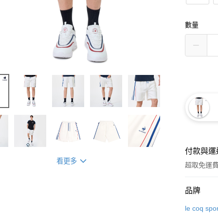
數量
付款與運
看更多
超取免運
付款方式
品牌
信用卡一
le coq spor