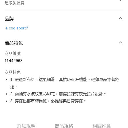
超取免運費
付款方式
品牌
信用卡一次付款
le coq sportif
超商取貨付款
商品特色
LINE Pay
商品編號
Apple Pay
11442963
街口支付
商品特色
悠遊付
1. 嚴選新布料，透氣細滑且具抗UV50+機能，輕薄單品穿著舒
大哥付你分期
適。
相關說明
2. 兩袖有水波紋五彩印花，前襟拉鍊有夜光拉片設計。
【大哥付你分期使用說明】
3. 穿搭出都市時尚感，必推經典日常穿搭。
AFTEE先享後付
1.本服務由台灣大哥大提供，台灣大哥大用戶可立即使用無須另外申請。
2.付款方式選擇「大哥付你分期」，訂單成立後會自動跳轉到大哥付的交易
相關說明
流程，驗證手機門號後，選擇欲分期的期數、繳款截止日，確認付款後即完
【關於「AFTEE先享後付」】
成交易。
ATM付款
AFTEE先享後付是「在收到商品之後才付款」的支付方式。 讓您購物簡單
3.實際核准額度、可分期數及費用金額請依後續交易確認頁面所載為準。
詳細說明
商品規格
相關推薦
便利好安心！