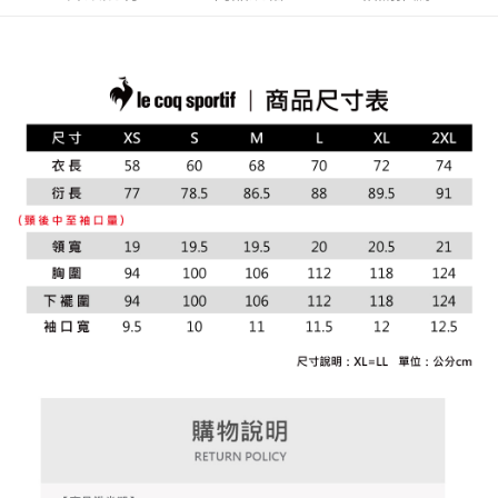
4.訂單成立30分鐘內，如未前往確認交易或遇審核未通過，訂單將自動取
１．簡單：不需註冊會員、不需綁卡、不需儲值。
運送方式
消。如遇「轉專審核」未通過狀況，表示未達大哥付你分期系統評分，恕無
２．便利：只要手機號碼，簡訊認證，即可結帳。
法說明評估內容。
３．安心：先確認商品／服務後，再付款。
全家取貨付款
【繳款方式說明】
1.分期款項不併入電信帳單，「大哥付你分期」於每月結算日後寄送繳費提
免運費
【「AFTEE先享後付」結帳流程】
醒簡訊。
１．於結帳方式選擇「AFTEE先享後付」後，將跳轉至「AFTEE先享後付」
2.透過簡訊連結打開帳單後，可選擇「超商條碼／台灣大直營門市／銀行轉
付款後全家取貨
結帳頁面，進行簡訊認證並確認金額後，即可完成結帳。
帳／街口支付／iPASS MONEY」等通路繳費。
２．訂單成立數日內，您將收到繳費通知簡訊。
免運費
３．收到繳費通知簡訊後14天內，點擊此簡訊中的連結，可透過四大超商／
【注意事項】
ATM／網路銀行／等多元方式進行付款，方視為交易完成。
萊爾富取貨付款
1.本服務係由「台灣大哥大股份有限公司」（以下簡稱本公司）所提供，讓
※ 請注意：結帳手續完成當下不需立刻繳費，但若您需要取消訂單，請聯絡
用戶於交易時，得透過本服務購買商品或服務，並由商店將買賣／分期付款
免運費
購買商品的店家。未經商家同意取消之訂單仍視為有效，需透過AFTEE先享
買賣價金債權讓與本公司後，依約使用本公司帳單繳交帳款。
後付繳納相關費用。
2.基於同意付款使用「大哥付你分期」之契約關係目的，商店將以您的個人
付款後萊爾富取貨
※ 交易是否成功請以「AFTEE先享後付 」之結帳頁面顯示為準，若有關於
資料（包含姓名、電話或地址）提供予台灣大哥大進項蒐集、處理及利用，
是否繳費成功／繳費後需取消欲退款等相關疑問，請聯繫「AFTEE先享後付
免運費
由本公司與您本人進行分期帳單所需資料之確認、核對及更正。
客戶支援中心」
https://netprotections.freshdesk.com/support/home
3.完整用戶服務條款，請詳閱以下連結：
https://oppay.tw/userRule
7-11取貨付款
【注意事項】
１．透過由恩沛科技股份有限公司提供之「AFTEE先享後付」服務完成之交
免運費
易，需依本服務之必要範圍內提供個人資料，並將交易相關給付款項請求債
權轉讓予恩沛科技股份有限公司。
付款後7-11取貨
２．關於個人資料處理事宜，請瀏覽以下網址：
免運費
https://aftee.tw/terms/#terms3
３．未成年的使用者請事先徵得法定代理人或監護人之同意方可使用
宅配
「AFTEE先享後付」，若未經同意申辦者引起之損失，本公司不負相關責