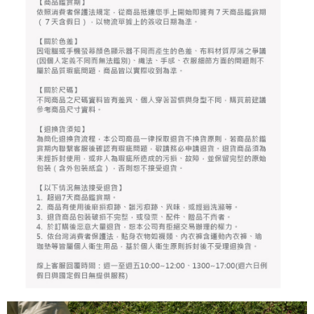
任。
免運費
４．使用「AFTEE先享後付」時，將依據個別帳號之用戶狀況，依本公司即
時審查核予不同之上限額度；若仍有額度不足之情形，本公司將視審查結果
離島宅配
請求用戶進行身份認證。
免運費
５．嚴禁一人註冊多個帳號或使用他人資訊註冊。若發現惡意使用之情形，
恩沛科技股份有限公司將有權停止該用戶之使用額度並採取法律行動。