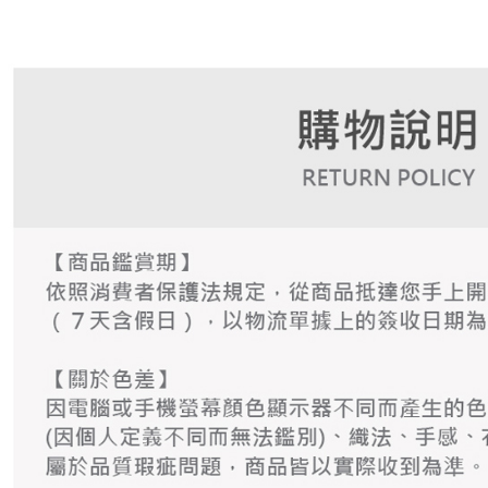
個人情報
を行使し
cs_tw@netp
を、必要な
AFTEE
意いただ