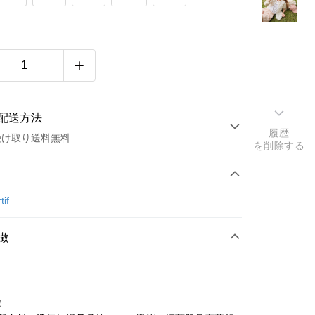
配送方法
履歴
受け取り送料無料
を削除する
方法
カード1回払い
tif
店頭代金引換
徴
徴