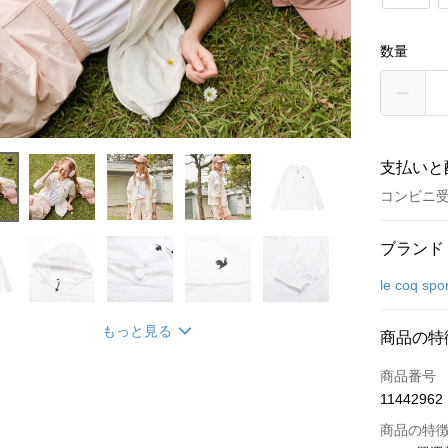
数量
支払いと
コンビニ
お支払い
ブランド
クレジット
le coq spor
コンビニ
もっと見る
商品の特
LINE Pay
商品番号
Apple Pay
11442962
JKOPAY
商品の特