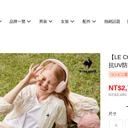
品牌一覽
男裝
女裝
配件
熱銷話題
【LE 
抗UV防
コンビニ受
NT$2,
NT$3,490
尺寸
S