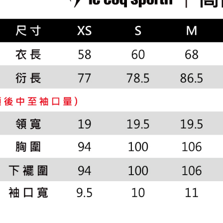
で支払い
付款後萊
もとに計算
🌸2026 
期限を延
送料無料
【注意事
（例：予
📍本月精
1. 本サ
の有無に関
7-11取貨
よって提
スを購入
二、支払
送料無料
渡した後
1.初回 
す。
き、限度
付款後7-1
2. 「OP
2.決済金額
送料無料
人情報（
3.現在、
処理およ
宅配
報の確認
三、利用規
3. 完全
プロテクシ
送料無料
ださい：
ht
します。
文者の氏
離島宅配
これに限ら
送料無料
されます。
AFTEE
明』をご
AFTEE
なります。
延滞納金
後見人の同