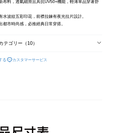
嚴選新布料，透氣細滑且具抗UV50+機能，輕薄單品穿著舒
t
兩袖有水波紋五彩印花，前襟拉鍊有夜光拉片設計。
ter
穿搭出都市時尚感，必推經典日常穿搭。
 Later 使用説明】
代金後払い
ービスは台湾大哥大によって提供され、台湾大哥大のユーザーは
請なしで即時に利用可能です。
カテゴリー（10）
方法で「OP Pay Later」を選択すると、注文が成立した後に自
TEE代金後払いについて
 Pay Later の取引プロセスに移行し、携帯番号を確認後、分割
い方法でAFTEE代金後払いを選択すると、携帯電話認証ウィン
sportif
男裝 | 外套
数や支払い期限を選択し、支払いを確認すると取引が完了しま
示されます。
する
カスタマーサービス
で認証してお支払い手続を進めてください。
sportif
📍2026春夏新品上市
の承認額、分割回数および費用については、後続の取引確認ペー
るときのお支払いは不要です。商品はご指定の住所に配送されま
とします。
sportif
🔥外套專區
成立後30分以内に確認取引を行わない場合や審査が通過しない場
が完了すると、携帯に支払い通知のSMSが届きます。アプリ会
付款
は自動的にキャンセルされます。「転専審査」に未通過の状況
sportif
專業運動｜運動生活
、AFTEE アプリプッシュ通知が届きます。
た場合は、システムの評価基準に達していないことを意味し、
け取り時のお支払いは不要です。商品を確かめてから、SMSま
sportif
についての説明はいたしかねます。
女裝 | 外套
の通知に従って、4大コンビニ、またはATM/オンラインバンキ
家取貨
支払いください。
外搭
外套
方法の説明】
限は最短で 14 日以内ですので、ご注意ください。AFTEE ア
sportif
◾ 全部商品
いの金額は電信請求書に統合されず、「OP Pay Later」は毎月
ンロードして AFTEE 会員になるとお支払い期限を最長 45 日
貨付款
に支払いリマインダーのSMSを送信します。
延長できます。
選｜精選3折起
🐓公雞牌｜精選6折起
2026春新品上
Sのリンクを通じて請求書を開いた後、「コンビニバーコード／台
舗／銀行振込／街口支払い／iPASS MONEY」などのチャネル
は、ショップが請求した期日と、AFTEEで延長できる日数を