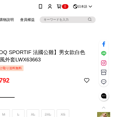
0
日本語
購物說明
會員權益
COQ SPORTIF 法國公雞】男女款白色
風外套LWX63663
け取り送料無料
792
M
L
XL
2XL
XS