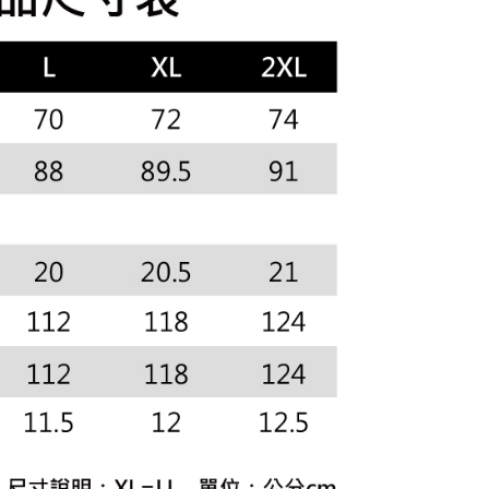
を選択できます。
爾富取貨
されます。AFTEEで注文すると、商品を受け取るまで支払い
春夏新品
🏝️ le coq sportif法國公雞
長できますが、商品を期限内に受け取れない場合があります
項】
約商品や商品到着日が比較的遅い商品）。そのため、商品到着
選｜精選3折起
🌡️熱浪來襲：涼感❎機能❎專區
上衣
ービスは「台湾大哥大株式会社」（以下「当社」といいます）に
わらず、AFTEEで指定された期限内にお支払いください。
付款
供され、ユーザーが取引時に本サービスを通じて商品やサービ
できるようにし、店舗が売買／分割払い売買の債権を当社に譲
い限度額
、契約に基づいて当社の請求書で帳款を支払うことになりま
AFTEEを ご利用の際に、認証結果及び当社の審査の結果に基づ
額が設定されます。
1取貨
 Pay Later」を利用する契約関係の目的から、店舗はあなたの個
は最低NT$20です。
名前、電話または住所を含む）を台湾大哥大に提供し、収集、
台湾の会員のみご利用いただけます。
び利用するために、当社があなた本人と分割請求書に必要な情
、照合および修正を行います。
約「AFTEE代金後払い」（以下当サービスという）はネット
なユーザーサービス規約については、以下のリンクを参照してく
ョンズ（以下 AFTEE という）が提供し、AFTEEが代金を徴収
tps://oppay.tw/userRule
当サービスご利用の際に提供しなければならない個人情報（注
名、電話番号、受取人の氏名、電話番号、受取人住所を含むが
ない）は、AFTEEに渡され当サービスで必要な範囲内で利用
AFTEEの個人情報の収集、処理、利用について、詳細は
公式ホームページの『個人情報の収集、処理及び利用に関する声
参照ください（
https://aftee.tw/privacypolicy/
）。
の初回ご利用の際に、審査を通過すれば、最高額がNT$10,000に
支払い期限を過ぎた場合、その金額に基づいて年利20%の遅
が加算されます。未成年の利用者は、事前に法定代理人または
意を得ればAFTEEをご利用いただけます。