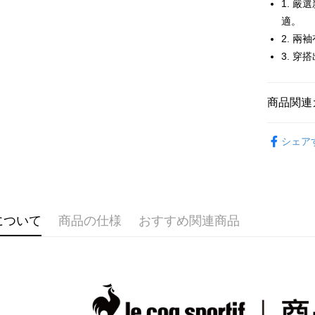
1. 
Easy Walle
適。
2. 
OP Pay La
説明
3. 
【OP Pay
AFTEE
1. 本サ
追加の申
説明
商品関連
2. 支払い
一、 AF
ATM払い
動的に OP
1.お支払
🚴‍♂️ le coq 
払いの回
ドウが表
シェア
す。
2.SMS
🚴‍♂️ le coq 
3. 実際
3.注文す
配送方法
ジを基準
す。
🚴‍♂️ le coq 
4. 注文
4.ご注文
全家取貨
合、注文
🚴‍♂️ le coq 
員の場合は
が発生し
送料無料
5.商品受
について
商品の仕様
おすすめ関連商品
🚴‍♂️ le coq 
評価内容
たはアプリ
付款後全
ングでお
▶女裝
送料無料
【支払い
代金納付期
🚴‍♂️ le coq 
1. 分割払
プリをダウ
萊爾富取
の締め日後
以内まで
📍本月精
2. SM
送料無料
市
湾大直営店
お支払期限