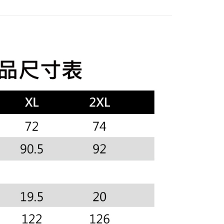
外搭
外套
訊連結打開帳單後，可選擇「超商條碼／台灣大直營門市／銀行轉
頁面，進行簡訊認證並確認金額後，即可完成結帳。
付／iPASS MONEY」等通路繳費。
家取貨
成立數日內，您將收到繳費通知簡訊。
sportif
◾ 全部商品
費通知簡訊後14天內，點擊此簡訊中的連結，可透過四大超商
項】
網路銀行／等多元方式進行付款，方視為交易完成。
選｜精選3折起
🐓公雞牌｜精選6折起
2026春新品上
係由「台灣大哥大股份有限公司」（以下簡稱本公司）所提供，讓
：結帳手續完成當下不需立刻繳費，但若您需要取消訂單，請聯
貨付款
易時，得透過本服務購買商品或服務，並由商店將買賣／分期付
的店家。未經商家同意取消之訂單仍視為有效，需透過AFTEE
金債權讓與本公司後，依約使用本公司帳單繳交帳款。
繳納相關費用。
春夏新品
🏝️ le coq sportif法國公雞
意付款使用「大哥付你分期」之契約關係目的，商店將以您的個人
否成功請以「AFTEE先享後付 」之結帳頁面顯示為準，若有關於
含姓名、電話或地址）提供予台灣大哥大進項蒐集、處理及利
功／繳費後需取消欲退款等相關疑問，請聯繫「AFTEE先享後
爾富取貨
選｜精選3折起
🌡️熱浪來襲：涼感❎機能❎專區
上衣
公司與您本人進行分期帳單所需資料之確認、核對及更正。
援中心」
https://netprotections.freshdesk.com/support/home
戶服務條款，請詳閱以下連結：
https://oppay.tw/userRule
項】
付款
恩沛科技股份有限公司提供之「AFTEE先享後付」服務完成之
依本服務之必要範圍內提供個人資料，並將交易相關給付款項請
讓予恩沛科技股份有限公司。
個人資料處理事宜，請瀏覽以下網址：
1取貨
ee.tw/terms/#terms3
年的使用者請事先徵得法定代理人或監護人之同意方可使用
E先享後付」，若未經同意申辦者引起之損失，本公司不負相關責
AFTEE先享後付」時，將依據個別帳號之用戶狀況，依本公司
核予不同之上限額度；若仍有額度不足之情形，本公司將視審查
用戶進行身份認證。
一人註冊多個帳號或使用他人資訊註冊。若發現惡意使用之情