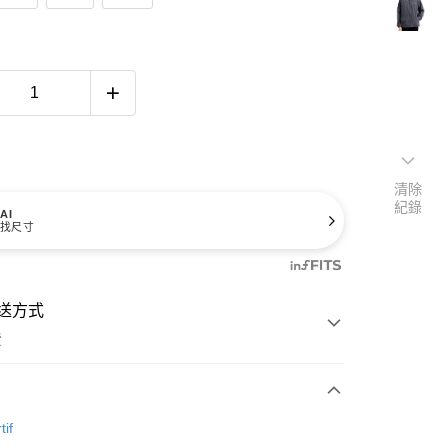
清除
紀錄
AI
找尺寸
送方式
費
次付款
tif