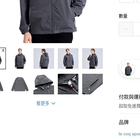
數量
付款與運
看更多
超取免運
付款方式
品牌
信用卡一
le coq spor