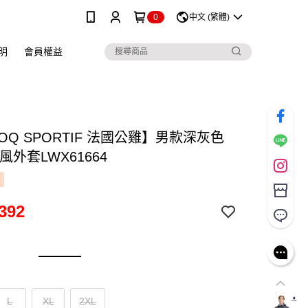
0
中文 (繁體)
明
會員權益
COQ SPORTIF 法國公雞】男款深灰色
風外套LWX61664
392
L
XL
2XL