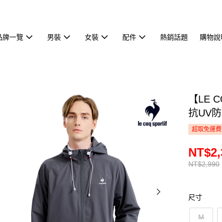
品牌一覽
男裝
女裝
配件
熱銷話題
購物說
【LE 
抗UV防
超取免運費
NT$2,
NT$2,990
尺寸
M