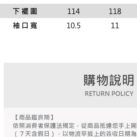
形，恩沛
動。