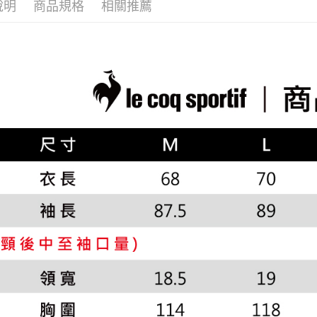
說明
商品規格
相關推薦
▶男裝
2.透過簡
付」結帳
帳／街口支
付款後全
２．訂單
🚴‍♂️ le coq 
３．收到繳
免運費
【注意事
／ATM／
📍本月精
1.本服務
※ 請注意
市
萊爾富取
用戶於交
絡購買商品
款買賣價
先享後付
免運費
🌸2026 
2.基於同
※ 交易是
資料（包
是否繳費成
付款後萊
📍本月精
用，由本
付客戶支
免運費
3.完整用
【注意事
7-11取貨
１．透過由
交易，需
免運費
求債權轉
２．關於
付款後7-1
https://aft
免運費
３．未成
「AFTE
宅配
任。
４．使用「
免運費
即時審查
結果請求
離島宅配
５．嚴禁
免運費