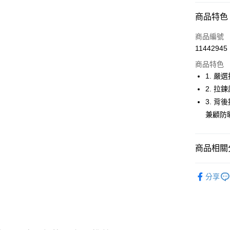
超商取貨
商品特色
LINE Pay
商品編號
Apple Pay
11442945
商品特色
街口支付
1. 嚴
悠遊付
2. 
3. 
大哥付你
兼顧防
相關說明
【大哥付
AFTEE先
1.本服務
2.付款方
相關說明
商品相關分
流程，驗
【關於「A
ATM付款
完成交易
AFTEE
🚴‍♂️ le coq 
3.實際核
便利好安
分享
4.訂單成
１．簡單
🚴‍♂️ le coq 
消。如遇
２．便利
運送方式
無法說明
🚴‍♂️ le coq 
３．安心
【繳款方
全家取貨
1.分期款
🚴‍♂️ le coq 
【「AFT
醒簡訊。
免運費
１．於結帳