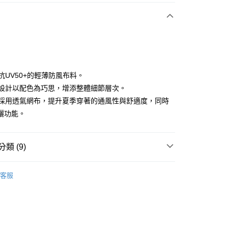
付款
選抗UV50+的輕薄防風布料。
拉鍊設計以配色為巧思，增添整體細節層次。
背後採用透氣網布，提升夏季穿著的通風性與舒適度，同時
分期
曬功能。
你分期使用說明】
享後付
由台灣大哥大提供，台灣大哥大用戶可立即使用無須另外申請。
式選擇「大哥付你分期」，訂單成立後會自動跳轉到大哥付的交易
類 (9)
證手機門號後，選擇欲分期的期數、繳款截止日，確認付款後即
FTEE先享後付」】
。
先享後付是「在收到商品之後才付款」的支付方式。 讓您購物簡單
sportif
男裝 | 外套
准額度、可分期數及費用金額請依後續交易確認頁面所載為準。
心！
客服
立30分鐘內，如未前往確認交易或遇審核未通過，訂單將自動取
：不需註冊會員、不需綁卡、不需儲值。
sportif
📍2026春夏新品上市
「轉專審核」未通過狀況，表示未達大哥付你分期系統評分，恕
：只要手機號碼，簡訊認證，即可結帳。
評估內容。
sportif
：先確認商品／服務後，再付款。
🔥外套專區
式說明】
付款
項不併入電信帳單，「大哥付你分期」於每月結算日後寄送繳費提
sportif
專業運動｜運動生活
EE先享後付」結帳流程】
方式選擇「AFTEE先享後付」後，將跳轉至「AFTEE先享後