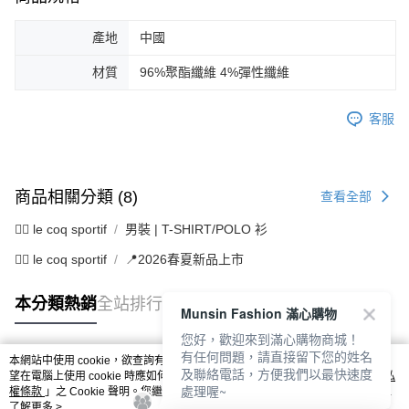
產地
中國
材質
96%聚酯纖維 4%彈性纖維
客服
商品相關分類 (8)
查看全部
🚴‍♂️ le coq sportif
男裝 | T-SHIRT/POLO 衫
🚴‍♂️ le coq sportif
📍2026春夏新品上市
本分類熱銷
全站排行
Munsin Fashion 滿心購物
您好，歡迎來到滿心購物商城！
有任何問題，請直接留下您的姓名
本網站中使用 cookie，欲查詢有關本網站使用 cookie 方式之詳情，及若您不希
及聯絡電話，方便我們以最快速度
熱門標籤
望在電腦上使用 cookie 時應如何變更電腦的 cookie 設定，請參閱本網站「
隱私
處理喔~
權條款
」之 Cookie 聲明。您繼續使用本網站即表示您同意本公司得按本網站使
用條款之 Cookie 聲明使用 cookie。
了解更多 >