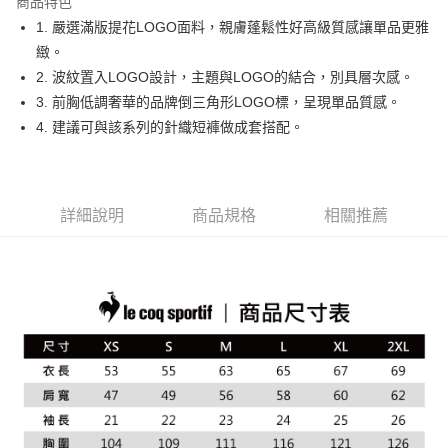
商品特色
悠遊付
1. 嚴選滿版提花LOGO面料，親膚蓬鬆性好高級質感讓單品更雅
大哥付你分期
緻。
相關說明
2. 波紋置入LOGO設計，主題與LOGO的結合，別具層次感。
【大哥付你分期使用說明】
3. 前胸低調奢華的品牌倒三角形LOGO標，呈現單品質感。
AFTEE先享後付
1.本服務由台灣大哥大提供，台灣大哥大用戶可立即使用無須另外申請。
4. 建議可與該系列的針織短褲做成套搭配。
2.付款方式選擇「大哥付你分期」，訂單成立後會自動跳轉到大哥付的交易
相關說明
流程，驗證手機門號後，選擇欲分期的期數、繳款截止日，確認付款後即完
【關於「AFTEE先享後付」】
成交易。
ATM付款
AFTEE先享後付是「在收到商品之後才付款」的支付方式。 讓您購物簡單
3.實際核准額度、可分期數及費用金額請依後續交易確認頁面所載為準。
便利好安心！
4.訂單成立30分鐘內，如未前往確認交易或遇審核未通過，訂單將自動取
１．簡單：不需註冊會員、不需綁卡、不需儲值。
詳細說明
商品規格
相關推薦
運送方式
消。如遇「轉專審核」未通過狀況，表示未達大哥付你分期系統評分，恕無
２．便利：只要手機號碼，簡訊認證，即可結帳。
法說明評估內容。
３．安心：先確認商品／服務後，再付款。
全家取貨付款
【繳款方式說明】
1.分期款項不併入電信帳單，「大哥付你分期」於每月結算日後寄送繳費提
免運費
【「AFTEE先享後付」結帳流程】
醒簡訊。
１．於結帳方式選擇「AFTEE先享後付」後，將跳轉至「AFTEE先享後付」
2.透過簡訊連結打開帳單後，可選擇「超商條碼／台灣大直營門市／銀行轉
付款後全家取貨
結帳頁面，進行簡訊認證並確認金額後，即可完成結帳。
帳／街口支付／iPASS MONEY」等通路繳費。
２．訂單成立數日內，您將收到繳費通知簡訊。
免運費
３．收到繳費通知簡訊後14天內，點擊此簡訊中的連結，可透過四大超商／
【注意事項】
ATM／網路銀行／等多元方式進行付款，方視為交易完成。
萊爾富取貨付款
1.本服務係由「台灣大哥大股份有限公司」（以下簡稱本公司）所提供，讓
※ 請注意：結帳手續完成當下不需立刻繳費，但若您需要取消訂單，請聯絡
用戶於交易時，得透過本服務購買商品或服務，並由商店將買賣／分期付款
免運費
購買商品的店家。未經商家同意取消之訂單仍視為有效，需透過AFTEE先享
買賣價金債權讓與本公司後，依約使用本公司帳單繳交帳款。
後付繳納相關費用。
2.基於同意付款使用「大哥付你分期」之契約關係目的，商店將以您的個人
付款後萊爾富取貨
※ 交易是否成功請以「AFTEE先享後付 」之結帳頁面顯示為準，若有關於