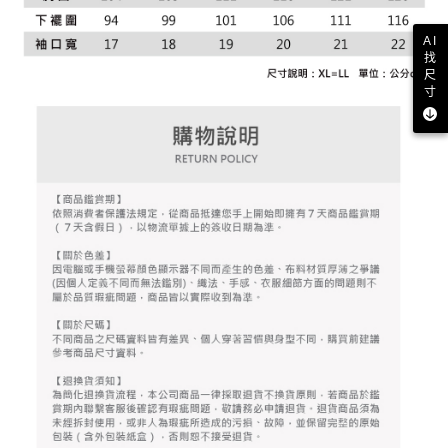
資料（包含姓名、電話或地址）提供予台灣大哥大進項蒐集、處理及利用，
是否繳費成功／繳費後需取消欲退款等相關疑問，請聯繫「AFTEE先享後付
免運費
由本公司與您本人進行分期帳單所需資料之確認、核對及更正。
客戶支援中心」
https://netprotections.freshdesk.com/support/home
AI
3.完整用戶服務條款，請詳閱以下連結：
https://oppay.tw/userRule
找
7-11取貨付款
【注意事項】
尺
１．透過由恩沛科技股份有限公司提供之「AFTEE先享後付」服務完成之交
免運費
寸
易，需依本服務之必要範圍內提供個人資料，並將交易相關給付款項請求債
權轉讓予恩沛科技股份有限公司。
付款後7-11取貨
２．關於個人資料處理事宜，請瀏覽以下網址：
免運費
https://aftee.tw/terms/#terms3
３．未成年的使用者請事先徵得法定代理人或監護人之同意方可使用
宅配
「AFTEE先享後付」，若未經同意申辦者引起之損失，本公司不負相關責
任。
免運費
４．使用「AFTEE先享後付」時，將依據個別帳號之用戶狀況，依本公司即
時審查核予不同之上限額度；若仍有額度不足之情形，本公司將視審查結果
離島宅配
請求用戶進行身份認證。
免運費
５．嚴禁一人註冊多個帳號或使用他人資訊註冊。若發現惡意使用之情形，
恩沛科技股份有限公司將有權停止該用戶之使用額度並採取法律行動。