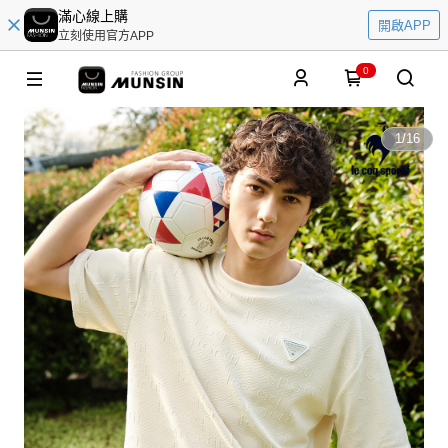
滿心線上購
開啟APP
立刻使用官方APP
0
1
/
16