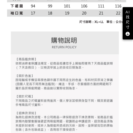
資料（包含姓名、電話或地址）提供予台灣大哥大進項蒐集、處理及利用，
是否繳費成功／繳費後需取消欲退款等相關疑問，請聯繫「AFTEE先享後付
免運費
由本公司與您本人進行分期帳單所需資料之確認、核對及更正。
客戶支援中心」
https://netprotections.freshdesk.com/support/home
AI
3.完整用戶服務條款，請詳閱以下連結：
https://oppay.tw/userRule
找
7-11取貨付款
【注意事項】
尺
１．透過由恩沛科技股份有限公司提供之「AFTEE先享後付」服務完成之交
免運費
寸
易，需依本服務之必要範圍內提供個人資料，並將交易相關給付款項請求債
權轉讓予恩沛科技股份有限公司。
付款後7-11取貨
２．關於個人資料處理事宜，請瀏覽以下網址：
免運費
https://aftee.tw/terms/#terms3
３．未成年的使用者請事先徵得法定代理人或監護人之同意方可使用
宅配
「AFTEE先享後付」，若未經同意申辦者引起之損失，本公司不負相關責
任。
免運費
４．使用「AFTEE先享後付」時，將依據個別帳號之用戶狀況，依本公司即
時審查核予不同之上限額度；若仍有額度不足之情形，本公司將視審查結果
離島宅配
請求用戶進行身份認證。
免運費
５．嚴禁一人註冊多個帳號或使用他人資訊註冊。若發現惡意使用之情形，
恩沛科技股份有限公司將有權停止該用戶之使用額度並採取法律行動。