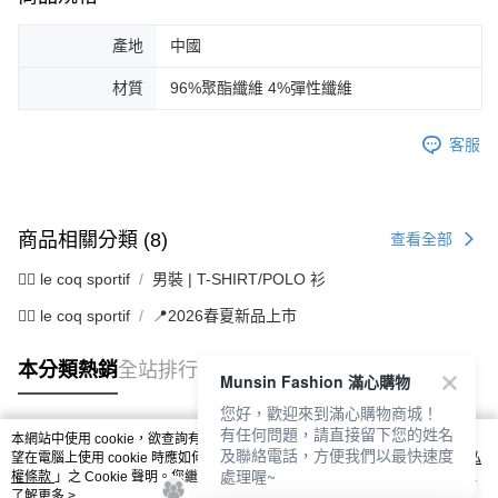
產地
中國
材質
96%聚酯纖維 4%彈性纖維
客服
商品相關分類 (8)
查看全部
🚴‍♂️ le coq sportif
男裝 | T-SHIRT/POLO 衫
🚴‍♂️ le coq sportif
📍2026春夏新品上市
本分類熱銷
全站排行
Munsin Fashion 滿心購物
您好，歡迎來到滿心購物商城！
有任何問題，請直接留下您的姓名
本網站中使用 cookie，欲查詢有關本網站使用 cookie 方式之詳情，及若您不希
及聯絡電話，方便我們以最快速度
熱門標籤
望在電腦上使用 cookie 時應如何變更電腦的 cookie 設定，請參閱本網站「
隱私
處理喔~
權條款
」之 Cookie 聲明。您繼續使用本網站即表示您同意本公司得按本網站使
用條款之 Cookie 聲明使用 cookie。
了解更多 >