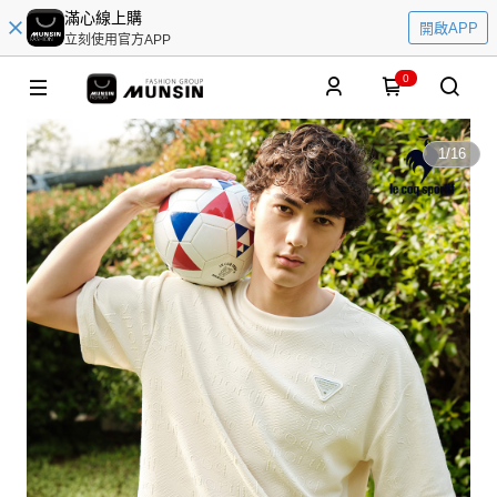
滿心線上購
開啟APP
立刻使用官方APP
0
1
/
16