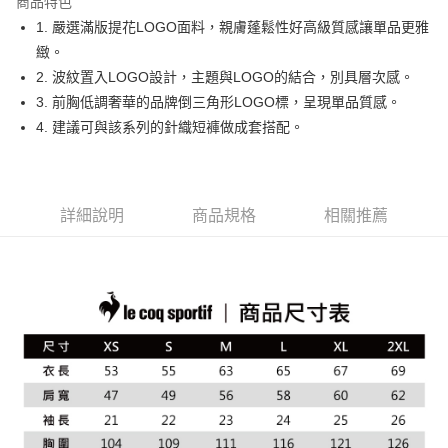
商品特色
悠遊付
1. 嚴選滿版提花LOGO面料，親膚蓬鬆性好高級質感讓單品更雅
大哥付你分期
緻。
相關說明
2. 波紋置入LOGO設計，主題與LOGO的結合，別具層次感。
【大哥付你分期使用說明】
3. 前胸低調奢華的品牌倒三角形LOGO標，呈現單品質感。
AFTEE先享後付
1.本服務由台灣大哥大提供，台灣大哥大用戶可立即使用無須另外申請。
4. 建議可與該系列的針織短褲做成套搭配。
2.付款方式選擇「大哥付你分期」，訂單成立後會自動跳轉到大哥付的交易
相關說明
流程，驗證手機門號後，選擇欲分期的期數、繳款截止日，確認付款後即完
【關於「AFTEE先享後付」】
成交易。
ATM付款
AFTEE先享後付是「在收到商品之後才付款」的支付方式。 讓您購物簡單
3.實際核准額度、可分期數及費用金額請依後續交易確認頁面所載為準。
便利好安心！
4.訂單成立30分鐘內，如未前往確認交易或遇審核未通過，訂單將自動取
１．簡單：不需註冊會員、不需綁卡、不需儲值。
詳細說明
商品規格
相關推薦
運送方式
消。如遇「轉專審核」未通過狀況，表示未達大哥付你分期系統評分，恕無
２．便利：只要手機號碼，簡訊認證，即可結帳。
法說明評估內容。
３．安心：先確認商品／服務後，再付款。
全家取貨付款
【繳款方式說明】
1.分期款項不併入電信帳單，「大哥付你分期」於每月結算日後寄送繳費提
免運費
【「AFTEE先享後付」結帳流程】
醒簡訊。
１．於結帳方式選擇「AFTEE先享後付」後，將跳轉至「AFTEE先享後付」
2.透過簡訊連結打開帳單後，可選擇「超商條碼／台灣大直營門市／銀行轉
付款後全家取貨
結帳頁面，進行簡訊認證並確認金額後，即可完成結帳。
帳／街口支付／iPASS MONEY」等通路繳費。
２．訂單成立數日內，您將收到繳費通知簡訊。
免運費
３．收到繳費通知簡訊後14天內，點擊此簡訊中的連結，可透過四大超商／
【注意事項】
ATM／網路銀行／等多元方式進行付款，方視為交易完成。
萊爾富取貨付款
1.本服務係由「台灣大哥大股份有限公司」（以下簡稱本公司）所提供，讓
※ 請注意：結帳手續完成當下不需立刻繳費，但若您需要取消訂單，請聯絡
用戶於交易時，得透過本服務購買商品或服務，並由商店將買賣／分期付款
免運費
購買商品的店家。未經商家同意取消之訂單仍視為有效，需透過AFTEE先享
買賣價金債權讓與本公司後，依約使用本公司帳單繳交帳款。
後付繳納相關費用。
2.基於同意付款使用「大哥付你分期」之契約關係目的，商店將以您的個人
付款後萊爾富取貨
※ 交易是否成功請以「AFTEE先享後付 」之結帳頁面顯示為準，若有關於