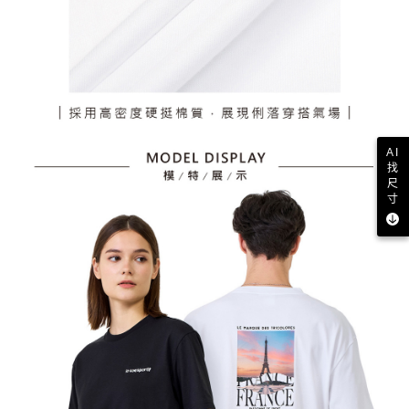
AI
找
尺
寸