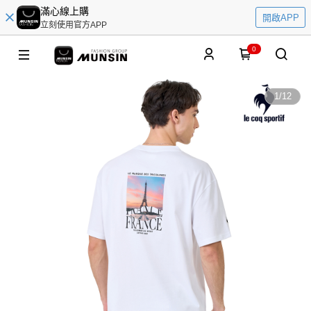
滿心線上購
開啟APP
立刻使用官方APP
0
1
/
12