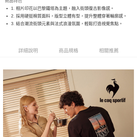
商品特色
悠遊付
1. 相片印花以巴黎鐵塔為主題，融入街頭復古影像感。
大哥付你分期
2. 採用硬挺棉質面料，版型立體有型，提升整體穿著輪廓感。
相關說明
3. 結合潮流街頭元素與法式浪漫氛圍，輕鬆打造視覺焦點。
【大哥付你分期使用說明】
AFTEE先享後付
1.本服務由台灣大哥大提供，台灣大哥大用戶可立即使用無須另外申請。
2.付款方式選擇「大哥付你分期」，訂單成立後會自動跳轉到大哥付的交易
相關說明
流程，驗證手機門號後，選擇欲分期的期數、繳款截止日，確認付款後即完
【關於「AFTEE先享後付」】
詳細說明
商品規格
相關推薦
成交易。
ATM付款
AFTEE先享後付是「在收到商品之後才付款」的支付方式。 讓您購物簡單
3.實際核准額度、可分期數及費用金額請依後續交易確認頁面所載為準。
便利好安心！
4.訂單成立30分鐘內，如未前往確認交易或遇審核未通過，訂單將自動取
１．簡單：不需註冊會員、不需綁卡、不需儲值。
運送方式
消。如遇「轉專審核」未通過狀況，表示未達大哥付你分期系統評分，恕無
２．便利：只要手機號碼，簡訊認證，即可結帳。
法說明評估內容。
３．安心：先確認商品／服務後，再付款。
全家取貨付款
【繳款方式說明】
1.分期款項不併入電信帳單，「大哥付你分期」於每月結算日後寄送繳費提
免運費
【「AFTEE先享後付」結帳流程】
醒簡訊。
１．於結帳方式選擇「AFTEE先享後付」後，將跳轉至「AFTEE先享後付」
2.透過簡訊連結打開帳單後，可選擇「超商條碼／台灣大直營門市／銀行轉
付款後全家取貨
結帳頁面，進行簡訊認證並確認金額後，即可完成結帳。
帳／街口支付／iPASS MONEY」等通路繳費。
２．訂單成立數日內，您將收到繳費通知簡訊。
免運費
３．收到繳費通知簡訊後14天內，點擊此簡訊中的連結，可透過四大超商／
【注意事項】
ATM／網路銀行／等多元方式進行付款，方視為交易完成。
萊爾富取貨付款
1.本服務係由「台灣大哥大股份有限公司」（以下簡稱本公司）所提供，讓
※ 請注意：結帳手續完成當下不需立刻繳費，但若您需要取消訂單，請聯絡
用戶於交易時，得透過本服務購買商品或服務，並由商店將買賣／分期付款
免運費
購買商品的店家。未經商家同意取消之訂單仍視為有效，需透過AFTEE先享
買賣價金債權讓與本公司後，依約使用本公司帳單繳交帳款。
後付繳納相關費用。
2.基於同意付款使用「大哥付你分期」之契約關係目的，商店將以您的個人
付款後萊爾富取貨
※ 交易是否成功請以「AFTEE先享後付 」之結帳頁面顯示為準，若有關於