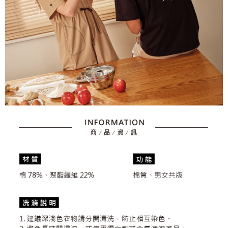
資料（包含姓名、電話或地址）提供予台灣大哥大進項蒐集、處理及利用，
是否繳費成功／繳費後需取消欲退款等相關疑問，請聯繫「AFTEE先享後付
免運費
由本公司與您本人進行分期帳單所需資料之確認、核對及更正。
客戶支援中心」
https://netprotections.freshdesk.com/support/home
3.完整用戶服務條款，請詳閱以下連結：
https://oppay.tw/userRule
7-11取貨付款
【注意事項】
１．透過由恩沛科技股份有限公司提供之「AFTEE先享後付」服務完成之交
免運費
易，需依本服務之必要範圍內提供個人資料，並將交易相關給付款項請求債
權轉讓予恩沛科技股份有限公司。
付款後7-11取貨
２．關於個人資料處理事宜，請瀏覽以下網址：
免運費
https://aftee.tw/terms/#terms3
３．未成年的使用者請事先徵得法定代理人或監護人之同意方可使用
宅配
「AFTEE先享後付」，若未經同意申辦者引起之損失，本公司不負相關責
任。
免運費
４．使用「AFTEE先享後付」時，將依據個別帳號之用戶狀況，依本公司即
時審查核予不同之上限額度；若仍有額度不足之情形，本公司將視審查結果
離島宅配
請求用戶進行身份認證。
免運費
５．嚴禁一人註冊多個帳號或使用他人資訊註冊。若發現惡意使用之情形，
恩沛科技股份有限公司將有權停止該用戶之使用額度並採取法律行動。