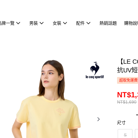
品牌一覽
男裝
女裝
配件
熱銷話題
購物說
【LE 
抗UV短
超取免運費
NT$1,
NT$1,690
尺寸
S