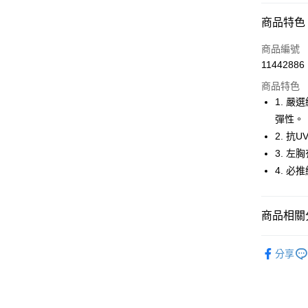
超商取貨
商品特色
LINE Pay
商品編號
Apple Pay
11442886
商品特色
街口支付
1. 
悠遊付
彈性。
2. 
大哥付你
3. 
相關說明
【大哥付
4. 
AFTEE先
1.本服務
2.付款方
相關說明
流程，驗
【關於「A
商品相關分
ATM付款
完成交易
AFTEE
3.實際核
便利好安
🚴‍♂️ le coq 
4.訂單成
１．簡單
分享
消。如遇
２．便利
運送方式
🚴‍♂️ le coq 
無法說明
３．安心
【繳款方
🚴‍♂️ le coq 
全家取貨
1.分期款
【「AFT
醒簡訊。
免運費
１．於結帳