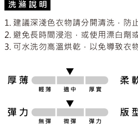
形，恩沛
動。