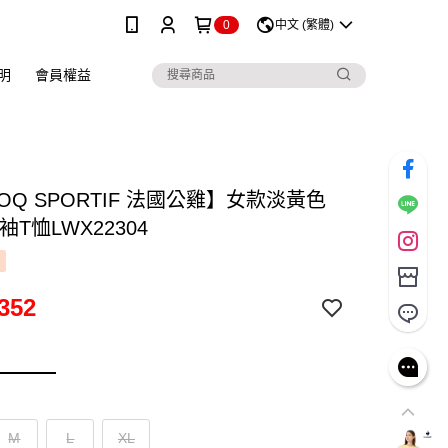
0
中文 (繁體)
明
會員權益
COQ SPORTIF 法國公雞】女款淡黃色
袖T恤LWX22304
352
M
L
XL