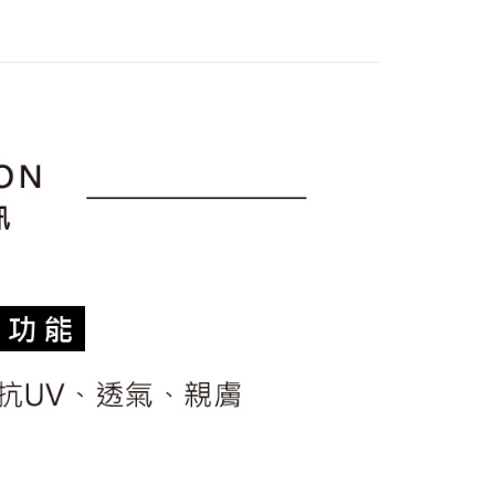
上衣
短袖T恤
訊連結打開帳單後，可選擇「超商條碼／台灣大直營門市／銀行轉
頁面，進行簡訊認證並確認金額後，即可完成結帳。
付／iPASS MONEY」等通路繳費。
家取貨
成立數日內，您將收到繳費通知簡訊。
sportif
◾ 全部商品
費通知簡訊後14天內，點擊此簡訊中的連結，可透過四大超商
項】
選｜精選3折起
🐓公雞牌｜精選6折起
2026春新品上
網路銀行／等多元方式進行付款，方視為交易完成。
係由「台灣大哥大股份有限公司」（以下簡稱本公司）所提供，讓
：結帳手續完成當下不需立刻繳費，但若您需要取消訂單，請聯
貨付款
易時，得透過本服務購買商品或服務，並由商店將買賣／分期付
的店家。未經商家同意取消之訂單仍視為有效，需透過AFTEE
金債權讓與本公司後，依約使用本公司帳單繳交帳款。
春夏新品
🏝️ le coq sportif法國公雞
繳納相關費用。
意付款使用「大哥付你分期」之契約關係目的，商店將以您的個人
否成功請以「AFTEE先享後付 」之結帳頁面顯示為準，若有關於
選｜精選3折起
🌡️熱浪來襲：涼感❎機能❎專區
上衣
含姓名、電話或地址）提供予台灣大哥大進項蒐集、處理及利
功／繳費後需取消欲退款等相關疑問，請聯繫「AFTEE先享後
爾富取貨
公司與您本人進行分期帳單所需資料之確認、核對及更正。
援中心」
https://netprotections.freshdesk.com/support/home
戶服務條款，請詳閱以下連結：
https://oppay.tw/userRule
項】
付款
恩沛科技股份有限公司提供之「AFTEE先享後付」服務完成之
依本服務之必要範圍內提供個人資料，並將交易相關給付款項請
讓予恩沛科技股份有限公司。
個人資料處理事宜，請瀏覽以下網址：
1取貨
ee.tw/terms/#terms3
年的使用者請事先徵得法定代理人或監護人之同意方可使用
E先享後付」，若未經同意申辦者引起之損失，本公司不負相關責
AFTEE先享後付」時，將依據個別帳號之用戶狀況，依本公司
核予不同之上限額度；若仍有額度不足之情形，本公司將視審查
用戶進行身份認證。
一人註冊多個帳號或使用他人資訊註冊。若發現惡意使用之情