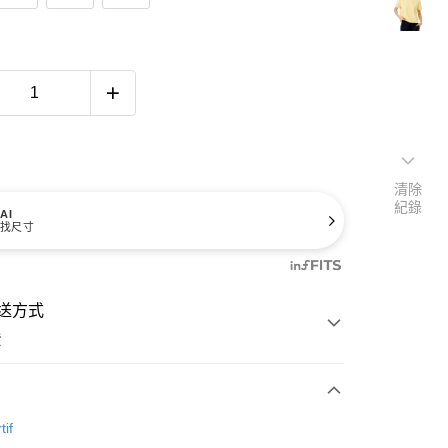
清除
紀錄
AI
找尺寸
送方式
費
次付款
tif