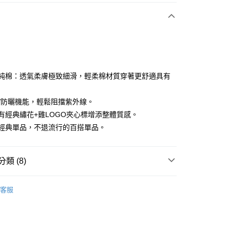
付款
嚴選純棉：透氣柔膚極致細滑，輕柔棉材質穿著更舒適具有
抗UV防曬機能，輕鬆阻擋紫外線。
分期
左胸有經典繡花+雞LOGO夾心標增添整體質感。
你分期使用說明】
必推經典單品，不退流行的百搭單品。
享後付
由台灣大哥大提供，台灣大哥大用戶可立即使用無須另外申請。
式選擇「大哥付你分期」，訂單成立後會自動跳轉到大哥付的交易
證手機門號後，選擇欲分期的期數、繳款截止日，確認付款後即
FTEE先享後付」】
類 (8)
。
先享後付是「在收到商品之後才付款」的支付方式。 讓您購物簡單
准額度、可分期數及費用金額請依後續交易確認頁面所載為準。
心！
sportif
女裝 | T-SHIRT/POLO 衫
立30分鐘內，如未前往確認交易或遇審核未通過，訂單將自動取
：不需註冊會員、不需綁卡、不需儲值。
客服
「轉專審核」未通過狀況，表示未達大哥付你分期系統評分，恕
：只要手機號碼，簡訊認證，即可結帳。
sportif
📍2026春夏新品上市
評估內容。
：先確認商品／服務後，再付款。
式說明】
sportif
潮流選品｜基礎百搭
付款
項不併入電信帳單，「大哥付你分期」於每月結算日後寄送繳費提
EE先享後付」結帳流程】
方式選擇「AFTEE先享後付」後，將跳轉至「AFTEE先享後