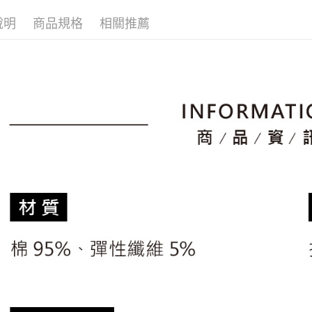
▶女裝
2.透過簡
付」結帳
帳／街口支
說明
商品規格
相關推薦
付款後全
２．訂單
🚴‍♂️ le coq 
３．收到繳
免運費
【注意事
📍本月精
／ATM／
1.本服務
※ 請注意
市
萊爾富取
用戶於交
絡購買商品
款買賣價
🌸2026 
先享後付
免運費
2.基於同
※ 交易是
📍本月精
資料（包
是否繳費成
付款後萊
用，由本
付客戶支
免運費
3.完整用
【注意事
7-11取貨
１．透過由
交易，需
免運費
求債權轉
２．關於
付款後7-1
https://aft
免運費
３．未成
「AFTE
宅配
任。
４．使用「
免運費
即時審查
結果請求
離島宅配
５．嚴禁
免運費