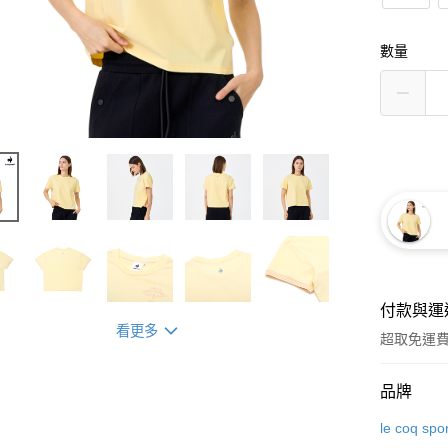
數量
付款與運
看更多
超取免運
付款方式
品牌
信用卡一
le coq spor