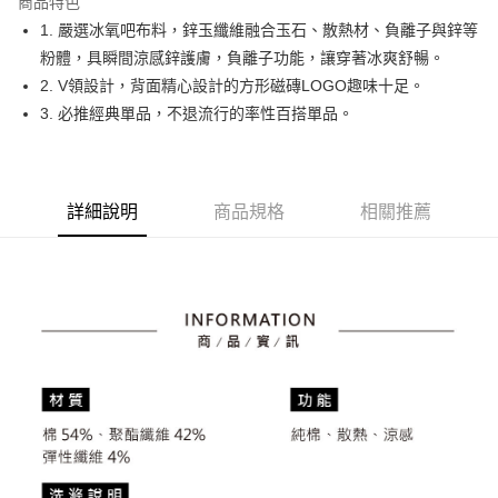
商品特色
悠遊付
1. 嚴選冰氧吧布料，鋅玉纖維融合玉石、散熱材、負離子與鋅等
大哥付你分期
粉體，具瞬間涼感鋅護膚，負離子功能，讓穿著冰爽舒暢。
相關說明
2. V領設計，背面精心設計的方形磁磚LOGO趣味十足。
【大哥付你分期使用說明】
3. 必推經典單品，不退流行的率性百搭單品。
AFTEE先享後付
1.本服務由台灣大哥大提供，台灣大哥大用戶可立即使用無須另外申請。
2.付款方式選擇「大哥付你分期」，訂單成立後會自動跳轉到大哥付的交易
相關說明
流程，驗證手機門號後，選擇欲分期的期數、繳款截止日，確認付款後即完
【關於「AFTEE先享後付」】
成交易。
ATM付款
AFTEE先享後付是「在收到商品之後才付款」的支付方式。 讓您購物簡單
3.實際核准額度、可分期數及費用金額請依後續交易確認頁面所載為準。
詳細說明
商品規格
相關推薦
便利好安心！
4.訂單成立30分鐘內，如未前往確認交易或遇審核未通過，訂單將自動取
１．簡單：不需註冊會員、不需綁卡、不需儲值。
運送方式
消。如遇「轉專審核」未通過狀況，表示未達大哥付你分期系統評分，恕無
２．便利：只要手機號碼，簡訊認證，即可結帳。
法說明評估內容。
３．安心：先確認商品／服務後，再付款。
全家取貨付款
【繳款方式說明】
1.分期款項不併入電信帳單，「大哥付你分期」於每月結算日後寄送繳費提
免運費
【「AFTEE先享後付」結帳流程】
醒簡訊。
１．於結帳方式選擇「AFTEE先享後付」後，將跳轉至「AFTEE先享後付」
2.透過簡訊連結打開帳單後，可選擇「超商條碼／台灣大直營門市／銀行轉
付款後全家取貨
結帳頁面，進行簡訊認證並確認金額後，即可完成結帳。
帳／街口支付／iPASS MONEY」等通路繳費。
２．訂單成立數日內，您將收到繳費通知簡訊。
免運費
３．收到繳費通知簡訊後14天內，點擊此簡訊中的連結，可透過四大超商／
【注意事項】
ATM／網路銀行／等多元方式進行付款，方視為交易完成。
萊爾富取貨付款
1.本服務係由「台灣大哥大股份有限公司」（以下簡稱本公司）所提供，讓
※ 請注意：結帳手續完成當下不需立刻繳費，但若您需要取消訂單，請聯絡
用戶於交易時，得透過本服務購買商品或服務，並由商店將買賣／分期付款
免運費
購買商品的店家。未經商家同意取消之訂單仍視為有效，需透過AFTEE先享
買賣價金債權讓與本公司後，依約使用本公司帳單繳交帳款。
後付繳納相關費用。
2.基於同意付款使用「大哥付你分期」之契約關係目的，商店將以您的個人
付款後萊爾富取貨
※ 交易是否成功請以「AFTEE先享後付 」之結帳頁面顯示為準，若有關於