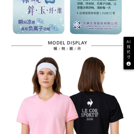
AI
找
尺
寸