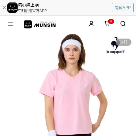
滿心線上購
開啟APP
立刻使用官方APP
0
1
/
12