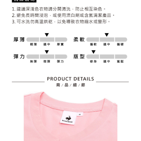
資料（包含姓名、電話或地址）提供予台灣大哥大進項蒐集、處理及利用，
是否繳費成功／繳費後需取消欲退款等相關疑問，請聯繫「AFTEE先享後付
免運費
由本公司與您本人進行分期帳單所需資料之確認、核對及更正。
客戶支援中心」
https://netprotections.freshdesk.com/support/home
3.完整用戶服務條款，請詳閱以下連結：
https://oppay.tw/userRule
7-11取貨付款
【注意事項】
１．透過由恩沛科技股份有限公司提供之「AFTEE先享後付」服務完成之交
免運費
易，需依本服務之必要範圍內提供個人資料，並將交易相關給付款項請求債
權轉讓予恩沛科技股份有限公司。
付款後7-11取貨
２．關於個人資料處理事宜，請瀏覽以下網址：
免運費
https://aftee.tw/terms/#terms3
３．未成年的使用者請事先徵得法定代理人或監護人之同意方可使用
宅配
「AFTEE先享後付」，若未經同意申辦者引起之損失，本公司不負相關責
任。
免運費
４．使用「AFTEE先享後付」時，將依據個別帳號之用戶狀況，依本公司即
時審查核予不同之上限額度；若仍有額度不足之情形，本公司將視審查結果
離島宅配
請求用戶進行身份認證。
免運費
５．嚴禁一人註冊多個帳號或使用他人資訊註冊。若發現惡意使用之情形，
恩沛科技股份有限公司將有權停止該用戶之使用額度並採取法律行動。