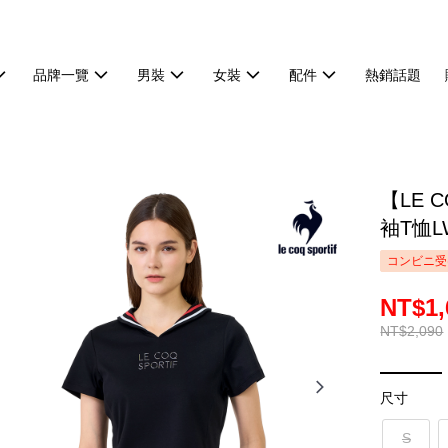
品牌一覽
男裝
女裝
配件
熱銷話題
【LE 
袖T恤L
コンビニ受
NT$1,
NT$2,090
尺寸
S