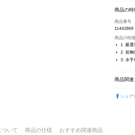
コンビニ
商品の特
LINE Pay
商品番号
Apple Pay
11442869
JKOPAY
商品の特
1. 
Easy Walle
2. 
3. 
OP Pay La
説明
【OP Pay
AFTEE
1. 本サ
商品関連
追加の申
説明
2. 支払い
一、 AF
🚴‍♂️ le coq 
ATM払い
動的に OP
1.お支払
シェア
払いの回
🚴‍♂️ le coq 
ドウが表
す。
2.SMS
🚴‍♂️ le coq 
3. 実際
3.注文す
配送方法
ジを基準
す。
▶女裝
4. 注文
4.ご注文
全家取貨
合、注文
員の場合は
について
商品の仕様
おすすめ関連商品
🚴‍♂️ le coq 
が発生し
送料無料
5.商品受