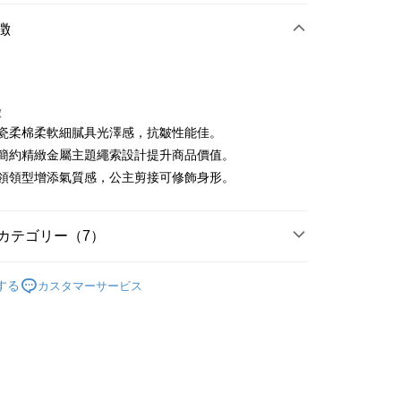
店頭代金引換
徴
徴
嚴選瓷柔棉柔軟細膩具光澤感，抗皺性能佳。
t
前胸簡約精緻金屬主題繩索設計提升商品價值。
水手領領型增添氣質感，公主剪接可修飾身形。
ter
 Later 使用説明】
代金後払い
ービスは台湾大哥大によって提供され、台湾大哥大のユーザーは
カテゴリー（7）
請なしで即時に利用可能です。
方法で「OP Pay Later」を選択すると、注文が成立した後に自
TEE代金後払いについて
sportif
女裝 | T-SHIRT/POLO 衫
 Pay Later の取引プロセスに移行し、携帯番号を確認後、分割
い方法でAFTEE代金後払いを選択すると、携帯電話認証ウィン
する
カスタマーサービス
数や支払い期限を選択し、支払いを確認すると取引が完了しま
sportif
📍2026春夏新品上市
示されます。
で認証してお支払い手続を進めてください。
sportif
潮流選品｜基礎百搭
の承認額、分割回数および費用については、後続の取引確認ペー
るときのお支払いは不要です。商品はご指定の住所に配送されま
とします。
上衣
短袖T恤
成立後30分以内に確認取引を行わない場合や審査が通過しない場
が完了すると、携帯に支払い通知のSMSが届きます。アプリ会
付款
は自動的にキャンセルされます。「転専審査」に未通過の状況
、AFTEE アプリプッシュ通知が届きます。
sportif
◾ 全部商品
た場合は、システムの評価基準に達していないことを意味し、
け取り時のお支払いは不要です。商品を確かめてから、SMSま