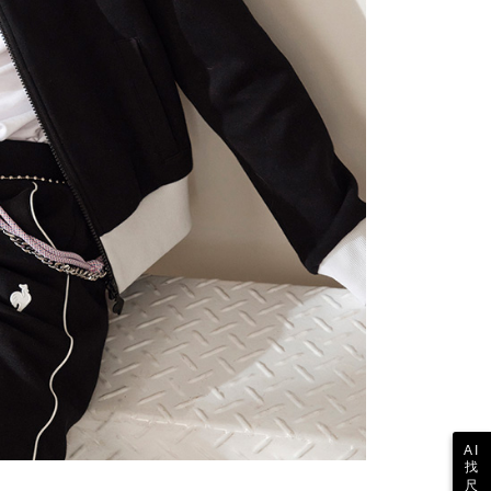
公式ホームページの『個人情報の収集、処理及び利用に関する声
参照ください（
https://aftee.tw/privacypolicy/
）。
の初回ご利用の際に、審査を通過すれば、最高額がNT$10,000に
支払い期限を過ぎた場合、その金額に基づいて年利20%の遅
が加算されます。未成年の利用者は、事前に法定代理人または
意を得ればAFTEEをご利用いただけます。
の処理、利用について疑問がある、または関連する法律の権利
たい場合は、ネットプロテクションズ
rotections.co.jp
にご連絡ください。上記に示した個人情報
購入注文書とあわせてAFTEEにご提供いただく、または
にあなたの個人情報の収集、処理、利用を許可することににご同
けない場合は、当サービスを選択しないでください。
AI
找
尺