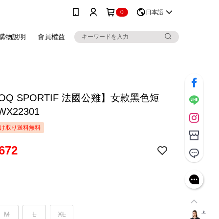
0
日本語
購物說明
會員權益
COQ SPORTIF 法國公雞】女款黑色短
WX22301
け取り送料無料
672
M
L
XL