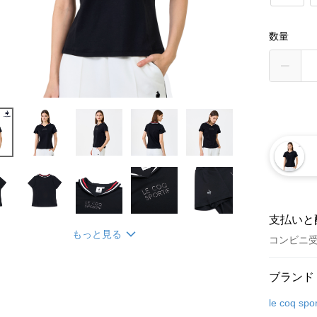
数量
支払いと
もっと見る
コンビニ
お支払い
ブランド
クレジット
le coq spor