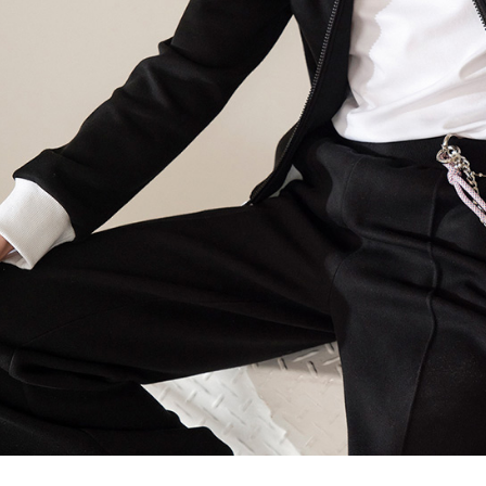
AFTEE
明』をご
AFTEE
なります。
延滞納金
後見人の同
個人情報
を行使し
cs_tw@netp
を、必要な
AFTEE
意いただ