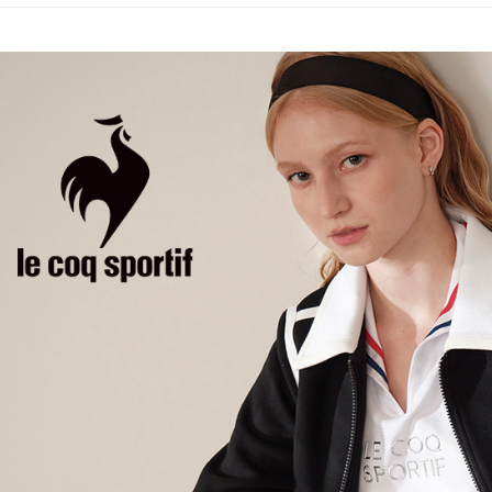
評価内容
たはアプリ
📍本月精
付款後全
ングでお
市
送料無料
【支払い
代金納付期
🌸2026 
1. 分割払
プリをダウ
萊爾富取
の締め日後
以内まで
2. SM
送料無料
湾大直営店
お支払期限
で支払い
付款後萊
もとに計算
期限を延
送料無料
【注意事
（例：予
1. 本サ
の有無に関
7-11取貨
よって提
スを購入
二、支払
送料無料
渡した後
1.初回 
す。
き、限度
付款後7-1
2. 「OP
2.決済金額
送料無料
人情報（
3.現在、
処理およ
宅配
報の確認
三、利用規
3. 完全
プロテクシ
送料無料
ださい：
ht
します。
文者の氏
離島宅配
これに限ら
送料無料
されます。