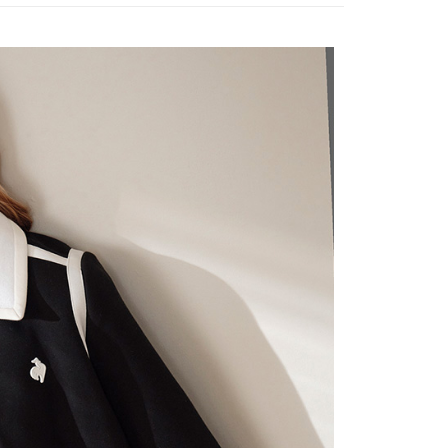
についての説明はいたしかねます。
の通知に従って、4大コンビニ、またはATM/オンラインバンキ
選｜精選3折起
🐓公雞牌｜精選6折起
2026春新品上
家取貨
支払いください。
方法の説明】
限は最短で 14 日以内ですので、ご注意ください。AFTEE ア
春夏新品
🏝️ le coq sportif法國公雞
いの金額は電信請求書に統合されず、「OP Pay Later」は毎月
ンロードして AFTEE 会員になるとお支払い期限を最長 45 日
貨付款
に支払いリマインダーのSMSを送信します。
延長できます。
Sのリンクを通じて請求書を開いた後、「コンビニバーコード／台
舗／銀行振込／街口支払い／iPASS MONEY」などのチャネル
は、ショップが請求した期日と、AFTEEで延長できる日数を
を選択できます。
爾富取貨
されます。AFTEEで注文すると、商品を受け取るまで支払い
長できますが、商品を期限内に受け取れない場合があります
項】
約商品や商品到着日が比較的遅い商品）。そのため、商品到着
ービスは「台湾大哥大株式会社」（以下「当社」といいます）に
わらず、AFTEEで指定された期限内にお支払いください。
付款
供され、ユーザーが取引時に本サービスを通じて商品やサービ
できるようにし、店舗が売買／分割払い売買の債権を当社に譲
い限度額
、契約に基づいて当社の請求書で帳款を支払うことになりま
AFTEEを ご利用の際に、認証結果及び当社の審査の結果に基づ
額が設定されます。
1取貨
 Pay Later」を利用する契約関係の目的から、店舗はあなたの個
は最低NT$20です。
名前、電話または住所を含む）を台湾大哥大に提供し、収集、
台湾の会員のみご利用いただけます。
び利用するために、当社があなた本人と分割請求書に必要な情
、照合および修正を行います。
約「AFTEE代金後払い」（以下当サービスという）はネット
なユーザーサービス規約については、以下のリンクを参照してく
ョンズ（以下 AFTEE という）が提供し、AFTEEが代金を徴収
tps://oppay.tw/userRule
当サービスご利用の際に提供しなければならない個人情報（注
名、電話番号、受取人の氏名、電話番号、受取人住所を含むが
ない）は、AFTEEに渡され当サービスで必要な範囲内で利用
AFTEEの個人情報の収集、処理、利用について、詳細は