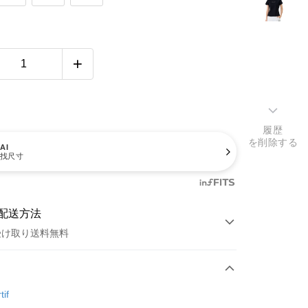
履歴
を削除する
AI
找尺寸
配送方法
受け取り送料無料
方法
カード1回払い
tif