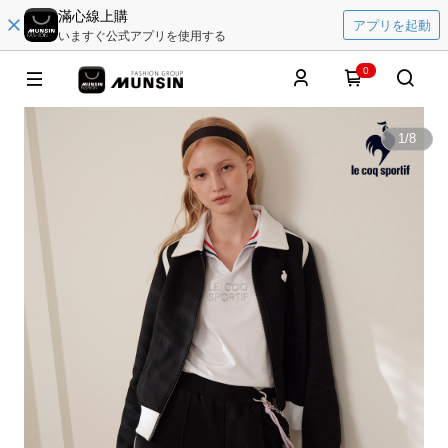
滿心線上購
アプリを起動
いますぐ公式アプリを使用する
0
1
/
8