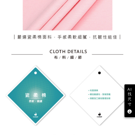
AI
找
尺
寸