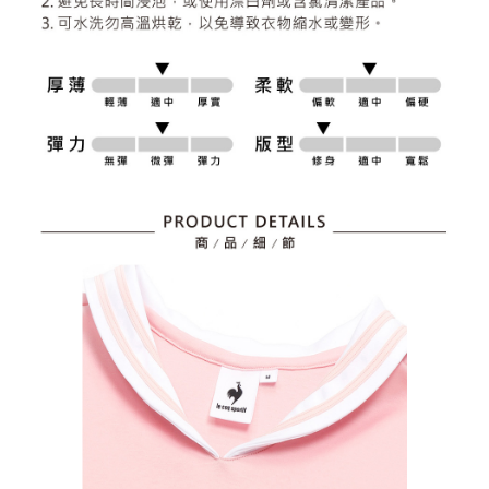
個人情報の処理、利用について疑問がある、または関連する法律の権利を
行使したい場合は、ネットプロテクションズ
cs_tw@netprotections.co.jp
にご連絡ください。上記に示した個人情報を、必要な購入注文書とあわせ
てAFTEEにご提供いただく、またはAFTEEにあなたの個人情報の収集、処
理、利用を許可することににご同意いただけない場合は、当サービスを選
択しないでください。