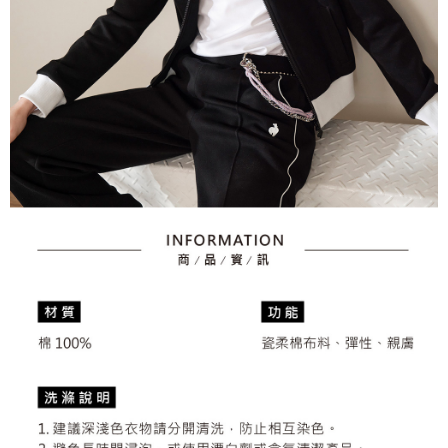
とに計算されます。AFTEEで注文すると、商品を受け取るまで支払い期限
送料無料
【注意事項】
を延長できますが、商品を期限内に受け取れない場合があります（例：予
1. 本サービスは「台湾大哥大株式会社」（以下「当社」といいます）によ
約商品や商品到着日が比較的遅い商品）。そのため、商品到着の有無に関
7-11取貨付款
って提供され、ユーザーが取引時に本サービスを通じて商品やサービスを
わらず、AFTEEで指定された期限内にお支払いください。
購入できるようにし、店舗が売買／分割払い売買の債権を当社に譲渡した
送料無料
後、契約に基づいて当社の請求書で帳款を支払うことになります。
二、支払い限度額
2. 「OP Pay Later」を利用する契約関係の目的から、店舗はあなたの個人
付款後7-11取貨
1.初回 AFTEEを ご利用の際に、認証結果及び当社の審査の結果に基づ
情報（名前、電話または住所を含む）を台湾大哥大に提供し、収集、処理
き、限度額が設定されます。
送料無料
および利用するために、当社があなた本人と分割請求書に必要な情報の確
2.決済金額は最低NT$20です。
認、照合および修正を行います。
3.現在、台湾の会員のみご利用いただけます。
宅配
3. 完全なユーザーサービス規約については、以下のリンクを参照してくだ
さい：
https://oppay.tw/userRule
三、利用規約「AFTEE代金後払い」（以下当サービスという）はネットプ
送料無料
ロテクションズ（以下 AFTEE という）が提供し、AFTEEが代金を徴収し
ます。当サービスご利用の際に提供しなければならない個人情報（注文者
離島宅配
の氏名、電話番号、受取人の氏名、電話番号、受取人住所を含むがこれに
送料無料
限らない）は、AFTEEに渡され当サービスで必要な範囲内で利用されま
す。AFTEEの個人情報の収集、処理、利用について、詳細はAFTEE公式ホ
ームページの『個人情報の収集、処理及び利用に関する声明』をご参照く
ださい（
https://aftee.tw/privacypolicy/
）。
AFTEEの初回ご利用の際に、審査を通過すれば、最高額がNT$10,000にな
ります。支払い期限を過ぎた場合、その金額に基づいて年利20%の遅延滞
納金が加算されます。未成年の利用者は、事前に法定代理人または後見人
の同意を得ればAFTEEをご利用いただけます。