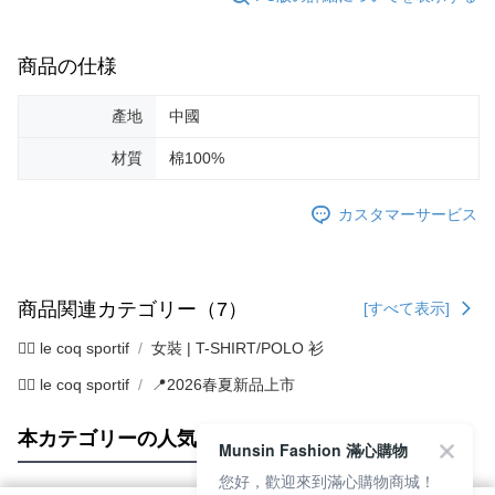
商品の仕様
產地
中國
材質
棉100%
カスタマーサービス
商品関連カテゴリー（7）
[すべて表示]
🚴‍♂️ le coq sportif
女裝 | T-SHIRT/POLO 衫
🚴‍♂️ le coq sportif
📍2026春夏新品上市
本カテゴリーの人気商品
サイト全体のランキング
Munsin Fashion 滿心購物
您好，歡迎來到滿心購物商城！