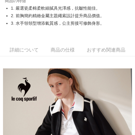
商品の特徴
Easy Wallet
1. 嚴選瓷柔棉柔軟細膩具光澤感，抗皺性能佳。
OP Pay Later
2. 前胸簡約精緻金屬主題繩索設計提升商品價值。
説明
3. 水手領領型增添氣質感，公主剪接可修飾身形。
【OP Pay Later 使用説明】
AFTEE代金後払い
1. 本サービスは台湾大哥大によって提供され、台湾大哥大のユーザーは追
加の申請なしで即時に利用可能です。
説明
2. 支払い方法で「OP Pay Later」を選択すると、注文が成立した後に自動
一、 AFTEE代金後払いについて
詳細について
商品の仕様
おすすめ関連商品
的に OP Pay Later の取引プロセスに移行し、携帯番号を確認後、分割払
ATM払い
1.お支払い方法でAFTEE代金後払いを選択すると、携帯電話認証ウィンド
いの回数や支払い期限を選択し、支払いを確認すると取引が完了します。
ウが表示されます。
3. 実際の承認額、分割回数および費用については、後続の取引確認ページ
2.SMSで認証してお支払い手続を進めてください。
配送方法
を基準とします。
3.注文するときのお支払いは不要です。商品はご指定の住所に配送されま
4. 注文成立後30分以内に確認取引を行わない場合や審査が通過しない場
す。
全家取貨付款
合、注文は自動的にキャンセルされます。「転専審査」に未通過の状況が
4.ご注文が完了すると、携帯に支払い通知のSMSが届きます。アプリ会員
発生した場合は、システムの評価基準に達していないことを意味し、評価
送料無料
の場合は、AFTEE アプリプッシュ通知が届きます。
内容についての説明はいたしかねます。
5.商品受け取り時のお支払いは不要です。商品を確かめてから、SMSまた
付款後全家取貨
はアプリの通知に従って、4大コンビニ、またはATM/オンラインバンキン
グでお支払いください。
送料無料
【支払い方法の説明】
1. 分割払いの金額は電信請求書に統合されず、「OP Pay Later」は毎月の
代金納付期限は最短で 14 日以内ですので、ご注意ください。AFTEE アプ
萊爾富取貨付款
締め日後に支払いリマインダーのSMSを送信します。
リをダウンロードして AFTEE 会員になるとお支払い期限を最長 45 日以内
2. SMSのリンクを通じて請求書を開いた後、「コンビニバーコード／台湾
送料無料
まで延長できます。
大直営店舗／銀行振込／街口支払い／iPASS MONEY」などのチャネルで
支払いを選択できます。
付款後萊爾富取貨
お支払期限は、ショップが請求した期日と、AFTEEで延長できる日数をも