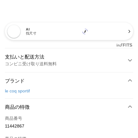
AI
找尺寸
支払いと配送方法
コンビニ受け取り送料無料
お支払い方法
ブランド
クレジットカード1回払い
le coq sportif
コンビニ店頭代金引換
LINE Pay
商品の特徴
Apple Pay
商品番号
11442867
JKOPAY