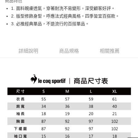
商品特色
悠遊付
1. 面料親膚透氣，穿著耐洗不易變形，深受顧客好評。
大哥付你分期
2. 版型修飾身型，呼應法式經典風格，四季皆宜百搭款。
相關說明
3. 必推經典單品，不退流行的百搭單品。
【大哥付你分期使用說明】
AFTEE先享後付
1.本服務由台灣大哥大提供，台灣大哥大用戶可立即使用無須另外申請。
2.付款方式選擇「大哥付你分期」，訂單成立後會自動跳轉到大哥付的交易
相關說明
流程，驗證手機門號後，選擇欲分期的期數、繳款截止日，確認付款後即完
【關於「AFTEE先享後付」】
詳細說明
商品規格
相關推薦
成交易。
ATM付款
AFTEE先享後付是「在收到商品之後才付款」的支付方式。 讓您購物簡單
3.實際核准額度、可分期數及費用金額請依後續交易確認頁面所載為準。
便利好安心！
4.訂單成立30分鐘內，如未前往確認交易或遇審核未通過，訂單將自動取
１．簡單：不需註冊會員、不需綁卡、不需儲值。
運送方式
消。如遇「轉專審核」未通過狀況，表示未達大哥付你分期系統評分，恕無
２．便利：只要手機號碼，簡訊認證，即可結帳。
法說明評估內容。
３．安心：先確認商品／服務後，再付款。
全家取貨付款
【繳款方式說明】
1.分期款項不併入電信帳單，「大哥付你分期」於每月結算日後寄送繳費提
免運費
【「AFTEE先享後付」結帳流程】
醒簡訊。
１．於結帳方式選擇「AFTEE先享後付」後，將跳轉至「AFTEE先享後付」
2.透過簡訊連結打開帳單後，可選擇「超商條碼／台灣大直營門市／銀行轉
付款後全家取貨
結帳頁面，進行簡訊認證並確認金額後，即可完成結帳。
帳／街口支付／iPASS MONEY」等通路繳費。
２．訂單成立數日內，您將收到繳費通知簡訊。
免運費
３．收到繳費通知簡訊後14天內，點擊此簡訊中的連結，可透過四大超商／
【注意事項】
ATM／網路銀行／等多元方式進行付款，方視為交易完成。
萊爾富取貨付款
1.本服務係由「台灣大哥大股份有限公司」（以下簡稱本公司）所提供，讓
※ 請注意：結帳手續完成當下不需立刻繳費，但若您需要取消訂單，請聯絡
用戶於交易時，得透過本服務購買商品或服務，並由商店將買賣／分期付款
免運費
購買商品的店家。未經商家同意取消之訂單仍視為有效，需透過AFTEE先享
買賣價金債權讓與本公司後，依約使用本公司帳單繳交帳款。
後付繳納相關費用。
2.基於同意付款使用「大哥付你分期」之契約關係目的，商店將以您的個人
付款後萊爾富取貨
※ 交易是否成功請以「AFTEE先享後付 」之結帳頁面顯示為準，若有關於