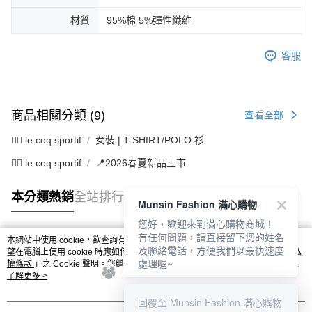
材質
95%棉 5%彈性纖維
客服
商品相關分類 (9)
查看全部
🚴‍♂️ le coq sportif
女裝 | T-SHIRT/POLO 衫
🚴‍♂️ le coq sportif
📍2026春夏新品上市
本分類熱銷
全站排行
Munsin Fashion 滿心購物
您好，歡迎來到滿心購物商城！
有任何問題，請直接留下您的姓名
本網站中使用 cookie，欲查詢有關本網站使用 cookie 方式之詳情，及若您不希
及聯絡電話，方便我們以最快速度
熱門標籤
望在電腦上使用 cookie 時應如何變更電腦的 cookie 設定，請參閱本網站「
隱私
處理喔~
權條款
」之 Cookie 聲明。您繼續使用本網站即表示您同意本公司得按本網站使
用條款之 Cookie 聲明使用 cookie。
了解更多 >
回覆至 Munsin Fashion 滿心購物