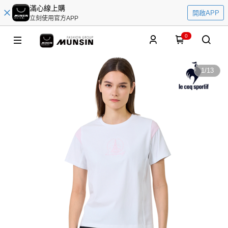
滿心線上購
開啟APP
立刻使用官方APP
0
1
/
13