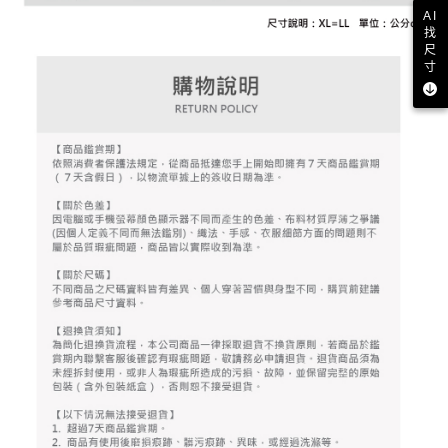
資料（包含姓名、電話或地址）提供予台灣大哥大進項蒐集、處理及利用，
是否繳費成功／繳費後需取消欲退款等相關疑問，請聯繫「AFTEE先享後付
AI
免運費
由本公司與您本人進行分期帳單所需資料之確認、核對及更正。
客戶支援中心」
https://netprotections.freshdesk.com/support/home
找
3.完整用戶服務條款，請詳閱以下連結：
https://oppay.tw/userRule
尺
7-11取貨付款
寸
【注意事項】
１．透過由恩沛科技股份有限公司提供之「AFTEE先享後付」服務完成之交
免運費
易，需依本服務之必要範圍內提供個人資料，並將交易相關給付款項請求債
權轉讓予恩沛科技股份有限公司。
付款後7-11取貨
２．關於個人資料處理事宜，請瀏覽以下網址：
免運費
https://aftee.tw/terms/#terms3
３．未成年的使用者請事先徵得法定代理人或監護人之同意方可使用
宅配
「AFTEE先享後付」，若未經同意申辦者引起之損失，本公司不負相關責
任。
免運費
４．使用「AFTEE先享後付」時，將依據個別帳號之用戶狀況，依本公司即
時審查核予不同之上限額度；若仍有額度不足之情形，本公司將視審查結果
離島宅配
請求用戶進行身份認證。
免運費
５．嚴禁一人註冊多個帳號或使用他人資訊註冊。若發現惡意使用之情形，
恩沛科技股份有限公司將有權停止該用戶之使用額度並採取法律行動。