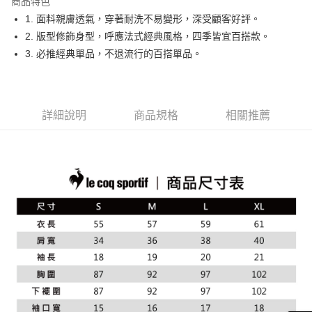
商品特色
悠遊付
1. 面料親膚透氣，穿著耐洗不易變形，深受顧客好評。
大哥付你分期
2. 版型修飾身型，呼應法式經典風格，四季皆宜百搭款。
相關說明
3. 必推經典單品，不退流行的百搭單品。
【大哥付你分期使用說明】
AFTEE先享後付
1.本服務由台灣大哥大提供，台灣大哥大用戶可立即使用無須另外申請。
2.付款方式選擇「大哥付你分期」，訂單成立後會自動跳轉到大哥付的交易
相關說明
流程，驗證手機門號後，選擇欲分期的期數、繳款截止日，確認付款後即完
【關於「AFTEE先享後付」】
詳細說明
商品規格
相關推薦
成交易。
ATM付款
AFTEE先享後付是「在收到商品之後才付款」的支付方式。 讓您購物簡單
3.實際核准額度、可分期數及費用金額請依後續交易確認頁面所載為準。
便利好安心！
4.訂單成立30分鐘內，如未前往確認交易或遇審核未通過，訂單將自動取
１．簡單：不需註冊會員、不需綁卡、不需儲值。
運送方式
消。如遇「轉專審核」未通過狀況，表示未達大哥付你分期系統評分，恕無
２．便利：只要手機號碼，簡訊認證，即可結帳。
法說明評估內容。
３．安心：先確認商品／服務後，再付款。
全家取貨付款
【繳款方式說明】
1.分期款項不併入電信帳單，「大哥付你分期」於每月結算日後寄送繳費提
免運費
【「AFTEE先享後付」結帳流程】
醒簡訊。
１．於結帳方式選擇「AFTEE先享後付」後，將跳轉至「AFTEE先享後付」
2.透過簡訊連結打開帳單後，可選擇「超商條碼／台灣大直營門市／銀行轉
付款後全家取貨
結帳頁面，進行簡訊認證並確認金額後，即可完成結帳。
帳／街口支付／iPASS MONEY」等通路繳費。
２．訂單成立數日內，您將收到繳費通知簡訊。
免運費
３．收到繳費通知簡訊後14天內，點擊此簡訊中的連結，可透過四大超商／
【注意事項】
ATM／網路銀行／等多元方式進行付款，方視為交易完成。
萊爾富取貨付款
1.本服務係由「台灣大哥大股份有限公司」（以下簡稱本公司）所提供，讓
※ 請注意：結帳手續完成當下不需立刻繳費，但若您需要取消訂單，請聯絡
用戶於交易時，得透過本服務購買商品或服務，並由商店將買賣／分期付款
免運費
購買商品的店家。未經商家同意取消之訂單仍視為有效，需透過AFTEE先享
買賣價金債權讓與本公司後，依約使用本公司帳單繳交帳款。
後付繳納相關費用。
2.基於同意付款使用「大哥付你分期」之契約關係目的，商店將以您的個人
付款後萊爾富取貨
※ 交易是否成功請以「AFTEE先享後付 」之結帳頁面顯示為準，若有關於