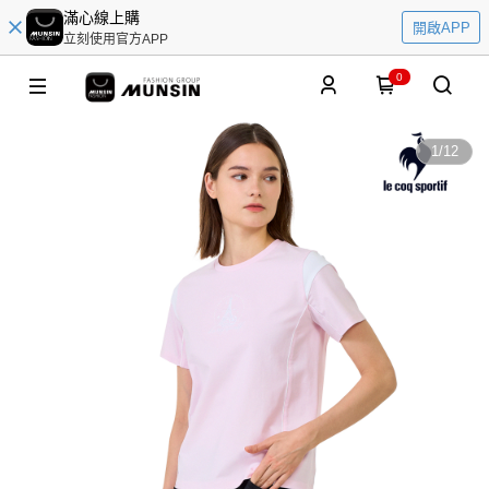
滿心線上購
開啟APP
立刻使用官方APP
0
1
/
12