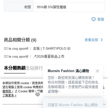
材質
95%棉 5%彈性纖維
客服
商品相關分類 (9)
查看全部
🚴‍♂️ le coq sportif
女裝 | T-SHIRT/POLO 衫
🚴‍♂️ le coq sportif
📍2026春夏新品上市
本分類熱銷
全站排行
Munsin Fashion 滿心購物
您好，歡迎來到滿心購物商城！
有任何問題，請直接留下您的姓名
本網站中使用 cookie，欲查詢有關本網站使用 cookie 方式之詳情，及若您不希
及聯絡電話，方便我們以最快速度
熱門標籤
望在電腦上使用 cookie 時應如何變更電腦的 cookie 設定，請參閱本網站「
隱私
處理喔~
權條款
」之 Cookie 聲明。您繼續使用本網站即表示您同意本公司得按本網站使
用條款之 Cookie 聲明使用 cookie。
了解更多 >
回覆至 Munsin Fashion 滿心購物