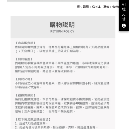
資料（包含姓名、電話或地址）提供予台灣大哥大進項蒐集、處理及利用，
是否繳費成功／繳費後需取消欲退款等相關疑問，請聯繫「AFTEE先享後付
AI
免運費
由本公司與您本人進行分期帳單所需資料之確認、核對及更正。
客戶支援中心」
https://netprotections.freshdesk.com/support/home
找
3.完整用戶服務條款，請詳閱以下連結：
https://oppay.tw/userRule
尺
7-11取貨付款
寸
【注意事項】
１．透過由恩沛科技股份有限公司提供之「AFTEE先享後付」服務完成之交
免運費
易，需依本服務之必要範圍內提供個人資料，並將交易相關給付款項請求債
權轉讓予恩沛科技股份有限公司。
付款後7-11取貨
２．關於個人資料處理事宜，請瀏覽以下網址：
免運費
https://aftee.tw/terms/#terms3
３．未成年的使用者請事先徵得法定代理人或監護人之同意方可使用
宅配
「AFTEE先享後付」，若未經同意申辦者引起之損失，本公司不負相關責
任。
免運費
４．使用「AFTEE先享後付」時，將依據個別帳號之用戶狀況，依本公司即
時審查核予不同之上限額度；若仍有額度不足之情形，本公司將視審查結果
離島宅配
請求用戶進行身份認證。
免運費
５．嚴禁一人註冊多個帳號或使用他人資訊註冊。若發現惡意使用之情形，
恩沛科技股份有限公司將有權停止該用戶之使用額度並採取法律行動。