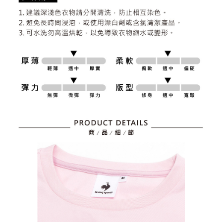
資料（包含姓名、電話或地址）提供予台灣大哥大進項蒐集、處理及利用，
是否繳費成功／繳費後需取消欲退款等相關疑問，請聯繫「AFTEE先享後付
免運費
由本公司與您本人進行分期帳單所需資料之確認、核對及更正。
客戶支援中心」
https://netprotections.freshdesk.com/support/home
3.完整用戶服務條款，請詳閱以下連結：
https://oppay.tw/userRule
7-11取貨付款
【注意事項】
１．透過由恩沛科技股份有限公司提供之「AFTEE先享後付」服務完成之交
免運費
易，需依本服務之必要範圍內提供個人資料，並將交易相關給付款項請求債
權轉讓予恩沛科技股份有限公司。
付款後7-11取貨
２．關於個人資料處理事宜，請瀏覽以下網址：
免運費
https://aftee.tw/terms/#terms3
３．未成年的使用者請事先徵得法定代理人或監護人之同意方可使用
宅配
「AFTEE先享後付」，若未經同意申辦者引起之損失，本公司不負相關責
任。
免運費
４．使用「AFTEE先享後付」時，將依據個別帳號之用戶狀況，依本公司即
時審查核予不同之上限額度；若仍有額度不足之情形，本公司將視審查結果
離島宅配
請求用戶進行身份認證。
免運費
５．嚴禁一人註冊多個帳號或使用他人資訊註冊。若發現惡意使用之情形，
恩沛科技股份有限公司將有權停止該用戶之使用額度並採取法律行動。