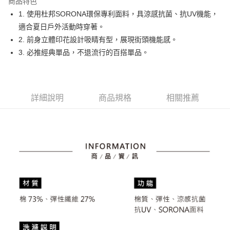
商品特色
悠遊付
1. 使用杜邦SORONA環保專利面料，具涼感抗菌、抗UV機能，
大哥付你分期
適合夏日戶外活動時穿著。
相關說明
2. 前身立體印花設計吸睛有型，展現街頭機能感。
【大哥付你分期使用說明】
3. 必推經典單品，不退流行的百搭單品。
AFTEE先享後付
1.本服務由台灣大哥大提供，台灣大哥大用戶可立即使用無須另外申請。
2.付款方式選擇「大哥付你分期」，訂單成立後會自動跳轉到大哥付的交易
相關說明
流程，驗證手機門號後，選擇欲分期的期數、繳款截止日，確認付款後即完
【關於「AFTEE先享後付」】
成交易。
ATM付款
AFTEE先享後付是「在收到商品之後才付款」的支付方式。 讓您購物簡單
3.實際核准額度、可分期數及費用金額請依後續交易確認頁面所載為準。
詳細說明
商品規格
相關推薦
便利好安心！
4.訂單成立30分鐘內，如未前往確認交易或遇審核未通過，訂單將自動取
１．簡單：不需註冊會員、不需綁卡、不需儲值。
運送方式
消。如遇「轉專審核」未通過狀況，表示未達大哥付你分期系統評分，恕無
２．便利：只要手機號碼，簡訊認證，即可結帳。
法說明評估內容。
３．安心：先確認商品／服務後，再付款。
全家取貨付款
【繳款方式說明】
1.分期款項不併入電信帳單，「大哥付你分期」於每月結算日後寄送繳費提
免運費
【「AFTEE先享後付」結帳流程】
醒簡訊。
１．於結帳方式選擇「AFTEE先享後付」後，將跳轉至「AFTEE先享後付」
2.透過簡訊連結打開帳單後，可選擇「超商條碼／台灣大直營門市／銀行轉
付款後全家取貨
結帳頁面，進行簡訊認證並確認金額後，即可完成結帳。
帳／街口支付／iPASS MONEY」等通路繳費。
２．訂單成立數日內，您將收到繳費通知簡訊。
免運費
３．收到繳費通知簡訊後14天內，點擊此簡訊中的連結，可透過四大超商／
【注意事項】
ATM／網路銀行／等多元方式進行付款，方視為交易完成。
萊爾富取貨付款
1.本服務係由「台灣大哥大股份有限公司」（以下簡稱本公司）所提供，讓
※ 請注意：結帳手續完成當下不需立刻繳費，但若您需要取消訂單，請聯絡
用戶於交易時，得透過本服務購買商品或服務，並由商店將買賣／分期付款
免運費
購買商品的店家。未經商家同意取消之訂單仍視為有效，需透過AFTEE先享
買賣價金債權讓與本公司後，依約使用本公司帳單繳交帳款。
後付繳納相關費用。
2.基於同意付款使用「大哥付你分期」之契約關係目的，商店將以您的個人
付款後萊爾富取貨
※ 交易是否成功請以「AFTEE先享後付 」之結帳頁面顯示為準，若有關於