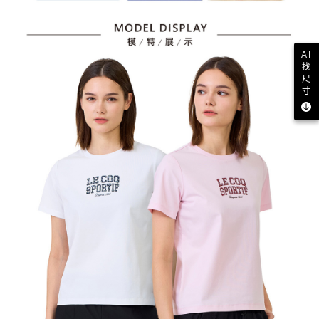
AI
找
尺
寸