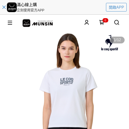
滿心線上購
開啟APP
立刻使用官方APP
0
1
/
12