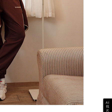
公式ホームページの『個人情報の収集、処理及び利用に関する声
参照ください（
https://aftee.tw/privacypolicy/
）。
の初回ご利用の際に、審査を通過すれば、最高額がNT$10,000に
支払い期限を過ぎた場合、その金額に基づいて年利20%の遅
が加算されます。未成年の利用者は、事前に法定代理人または
意を得ればAFTEEをご利用いただけます。
の処理、利用について疑問がある、または関連する法律の権利
たい場合は、ネットプロテクションズ
rotections.co.jp
にご連絡ください。上記に示した個人情報
購入注文書とあわせてAFTEEにご提供いただく、または
にあなたの個人情報の収集、処理、利用を許可することににご同
けない場合は、当サービスを選択しないでください。
AI
找
尺