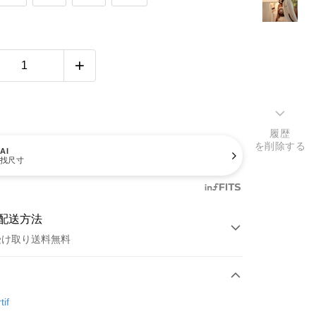
履歴
を削除する
AI
找尺寸
配送方法
受け取り送料無料
方法
カード1回払い
tif