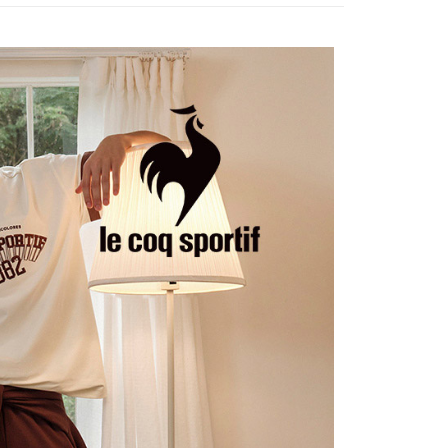
についての説明はいたしかねます。
の通知に従って、4大コンビニ、またはATM/オンラインバンキ
選｜精選3折起
🐓公雞牌｜精選6折起
春季特惠6折
家取貨
支払いください。
85折
方法の説明】
限は最短で 14 日以内ですので、ご注意ください。AFTEE ア
sportif
📌精選6折專區 滿件再享85折
いの金額は電信請求書に統合されず、「OP Pay Later」は毎月
ンロードして AFTEE 会員になるとお支払い期限を最長 45 日
貨付款
に支払いリマインダーのSMSを送信します。
延長できます。
選｜精選3折起
🐓公雞牌｜精選6折起
2026春新品上
Sのリンクを通じて請求書を開いた後、「コンビニバーコード／台
舗／銀行振込／街口支払い／iPASS MONEY」などのチャネル
は、ショップが請求した期日と、AFTEEで延長できる日数を
を選択できます。
爾富取貨
されます。AFTEEで注文すると、商品を受け取るまで支払い
春夏新品
🏝️ le coq sportif法國公雞
長できますが、商品を期限内に受け取れない場合があります
項】
選｜精選3折起
🌡️熱浪來襲：涼感❎機能❎專區
上衣
約商品や商品到着日が比較的遅い商品）。そのため、商品到着
ービスは「台湾大哥大株式会社」（以下「当社」といいます）に
わらず、AFTEEで指定された期限内にお支払いください。
付款
供され、ユーザーが取引時に本サービスを通じて商品やサービ
できるようにし、店舗が売買／分割払い売買の債権を当社に譲
い限度額
、契約に基づいて当社の請求書で帳款を支払うことになりま
AFTEEを ご利用の際に、認証結果及び当社の審査の結果に基づ
額が設定されます。
1取貨
 Pay Later」を利用する契約関係の目的から、店舗はあなたの個
は最低NT$20です。
名前、電話または住所を含む）を台湾大哥大に提供し、収集、
台湾の会員のみご利用いただけます。
び利用するために、当社があなた本人と分割請求書に必要な情
、照合および修正を行います。
約「AFTEE代金後払い」（以下当サービスという）はネット
なユーザーサービス規約については、以下のリンクを参照してく
ョンズ（以下 AFTEE という）が提供し、AFTEEが代金を徴収
tps://oppay.tw/userRule
当サービスご利用の際に提供しなければならない個人情報（注
名、電話番号、受取人の氏名、電話番号、受取人住所を含むが
ない）は、AFTEEに渡され当サービスで必要な範囲内で利用
AFTEEの個人情報の収集、処理、利用について、詳細は