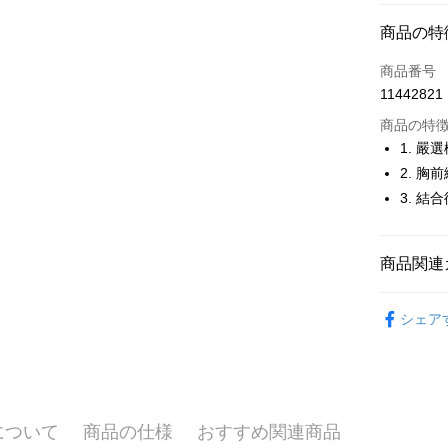
コンビニ
商品の特
LINE Pay
商品番号
Apple Pay
11442821
JKOPAY
商品の特
1. 
Easy Walle
2. 
3. 
OP Pay La
説明
【OP Pay
AFTEE
1. 本サ
商品関連
追加の申
説明
2. 支払い
一、 AF
🚴‍♂️ le coq 
ATM払い
動的に OP
1.お支払
シェア
払いの回
🚴‍♂️ le coq 
ドウが表
す。
2.SMS
🚴‍♂️ le coq 
3. 実際
3.注文す
配送方法
ジを基準
す。
▶女裝
4. 注文
4.ご注文
全家取貨
合、注文
員の場合は
について
商品の仕様
おすすめ関連商品
🚴‍♂️ le coq 
が発生し
送料無料
5.商品受