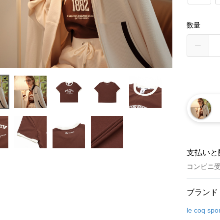
数量
支払いと
コンビニ
お支払い
ブランド
クレジット
le coq spor