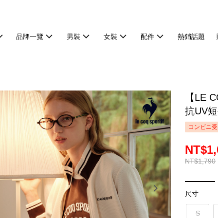
品牌一覽
男裝
女裝
配件
熱銷話題
【LE 
抗UV短
コンビニ受
NT$1,
NT$1,790
尺寸
S