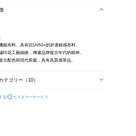
店頭代金引換
徴
徴
嚴選機能布料，具有抗UV50+的舒適棉感布料。
t
胸前繡印花工藝細緻，傳遞品牌復古年代的精神。
結合復古配色與現代剪裁，具有高質感單品。
ter
 Later 使用説明】
代金後払い
ービスは台湾大哥大によって提供され、台湾大哥大のユーザーは
カテゴリー（10）
請なしで即時に利用可能です。
方法で「OP Pay Later」を選択すると、注文が成立した後に自
TEE代金後払いについて
sportif
女裝 | T-SHIRT/POLO 衫
 Pay Later の取引プロセスに移行し、携帯番号を確認後、分割
い方法でAFTEE代金後払いを選択すると、携帯電話認証ウィン
する
カスタマーサービス
数や支払い期限を選択し、支払いを確認すると取引が完了しま
sportif
📍2026春夏新品上市
示されます。
で認証してお支払い手続を進めてください。
sportif
潮流選品｜基礎百搭
の承認額、分割回数および費用については、後続の取引確認ペー
るときのお支払いは不要です。商品はご指定の住所に配送されま
とします。
上衣
短袖T恤
成立後30分以内に確認取引を行わない場合や審査が通過しない場
が完了すると、携帯に支払い通知のSMSが届きます。アプリ会
付款
は自動的にキャンセルされます。「転専審査」に未通過の状況
、AFTEE アプリプッシュ通知が届きます。
sportif
◾ 全部商品
た場合は、システムの評価基準に達していないことを意味し、
け取り時のお支払いは不要です。商品を確かめてから、SMSま