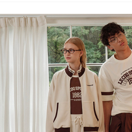
評価内容
たはアプリ
📍本月精
付款後全
ングでお
專區滿件再
送料無料
【支払い
代金納付期
🚴‍♂️ le coq 
1. 分割払
プリをダウ
萊爾富取
の締め日後
以内まで
📍本月精
2. SM
送料無料
市
湾大直営店
お支払期限
で支払い
付款後萊
もとに計算
🌸2026 
期限を延
送料無料
【注意事
📍本月精
（例：予
1. 本サ
の有無に関
7-11取貨
よって提
スを購入
二、支払
送料無料
渡した後
1.初回 
す。
き、限度
付款後7-1
2. 「OP
2.決済金額
送料無料
人情報（
3.現在、
処理およ
宅配
報の確認
三、利用規
3. 完全
プロテクシ
送料無料
ださい：
ht
します。
文者の氏
離島宅配
これに限ら
送料無料
されます。