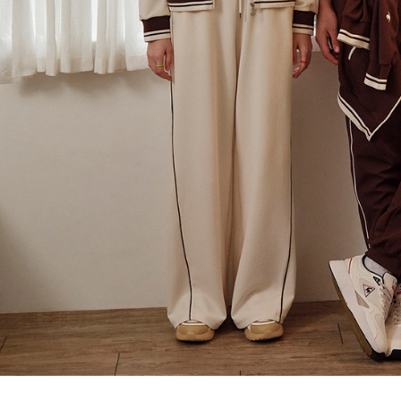
AFTEE
明』をご
AFTEE
なります。
延滞納金
後見人の同
個人情報
を行使し
cs_tw@netp
を、必要な
AFTEE
意いただ