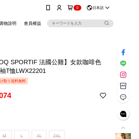
0
日本語
購物說明
會員權益
COQ SPORTIF 法國公雞】女款咖啡色
袖T恤LWX22201
け取り送料無料
074
M
L
XL
2XL