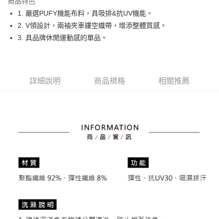
商品特色
悠遊付
1. 嚴選PUFY機能布料，具吸排&抗UV機能。
大哥付你分期
2. V領設計，兩袖夾車鏤空織帶，增添整體質感。
相關說明
3. 具品牌休閒運動感的單品。
【大哥付你分期使用說明】
AFTEE先享後付
1.本服務由台灣大哥大提供，台灣大哥大用戶可立即使用無須另外申請。
2.付款方式選擇「大哥付你分期」，訂單成立後會自動跳轉到大哥付的交易
相關說明
流程，驗證手機門號後，選擇欲分期的期數、繳款截止日，確認付款後即完
【關於「AFTEE先享後付」】
詳細說明
商品規格
相關推薦
成交易。
ATM付款
AFTEE先享後付是「在收到商品之後才付款」的支付方式。 讓您購物簡單
3.實際核准額度、可分期數及費用金額請依後續交易確認頁面所載為準。
便利好安心！
4.訂單成立30分鐘內，如未前往確認交易或遇審核未通過，訂單將自動取
１．簡單：不需註冊會員、不需綁卡、不需儲值。
運送方式
消。如遇「轉專審核」未通過狀況，表示未達大哥付你分期系統評分，恕無
２．便利：只要手機號碼，簡訊認證，即可結帳。
法說明評估內容。
３．安心：先確認商品／服務後，再付款。
全家取貨付款
【繳款方式說明】
1.分期款項不併入電信帳單，「大哥付你分期」於每月結算日後寄送繳費提
免運費
【「AFTEE先享後付」結帳流程】
醒簡訊。
１．於結帳方式選擇「AFTEE先享後付」後，將跳轉至「AFTEE先享後付」
2.透過簡訊連結打開帳單後，可選擇「超商條碼／台灣大直營門市／銀行轉
付款後全家取貨
結帳頁面，進行簡訊認證並確認金額後，即可完成結帳。
帳／街口支付／iPASS MONEY」等通路繳費。
２．訂單成立數日內，您將收到繳費通知簡訊。
免運費
３．收到繳費通知簡訊後14天內，點擊此簡訊中的連結，可透過四大超商／
【注意事項】
ATM／網路銀行／等多元方式進行付款，方視為交易完成。
萊爾富取貨付款
1.本服務係由「台灣大哥大股份有限公司」（以下簡稱本公司）所提供，讓
※ 請注意：結帳手續完成當下不需立刻繳費，但若您需要取消訂單，請聯絡
用戶於交易時，得透過本服務購買商品或服務，並由商店將買賣／分期付款
免運費
購買商品的店家。未經商家同意取消之訂單仍視為有效，需透過AFTEE先享
買賣價金債權讓與本公司後，依約使用本公司帳單繳交帳款。
後付繳納相關費用。
2.基於同意付款使用「大哥付你分期」之契約關係目的，商店將以您的個人
付款後萊爾富取貨
※ 交易是否成功請以「AFTEE先享後付 」之結帳頁面顯示為準，若有關於