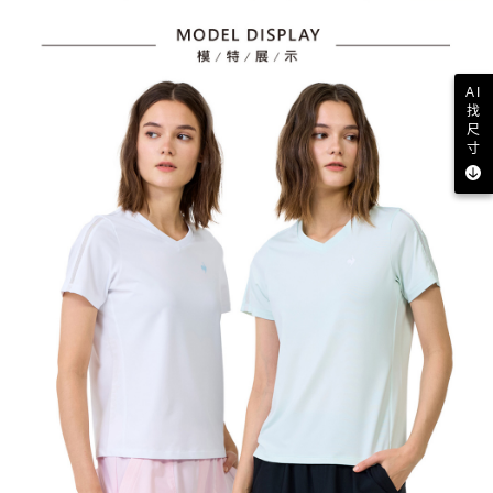
AI
找
尺
寸