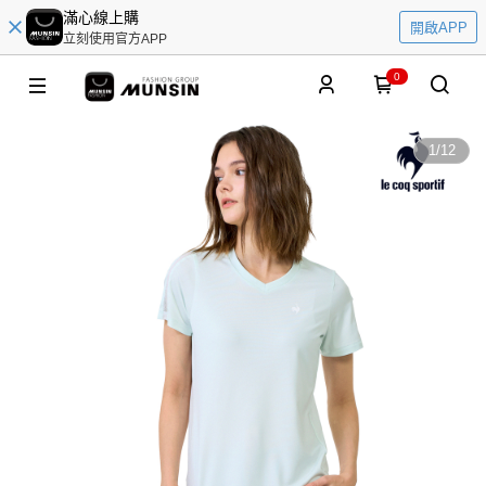
滿心線上購
開啟APP
立刻使用官方APP
0
1
/
12