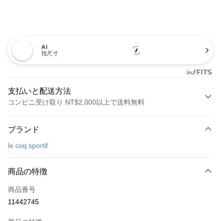
AI
找尺寸
支払いと配送方法
コンビニ受け取り NT$2,000以上で送料無料
お支払い方法
ブランド
クレジットカード1回払い
le coq sportif
コンビニ店頭代金引換
LINE Pay
商品の特徴
Apple Pay
商品番号
11442745
JKOPAY