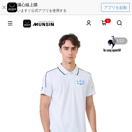
滿心線上購
アプリを起動
いますぐ公式アプリを使用する
0
1
/
13