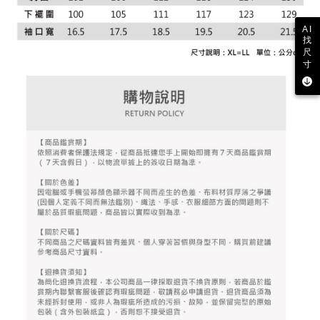
とに計算されます。AFTEEで注文すると、商品を受け取るまで支払い期限
配送毎にNT$80、NT$2,000以上で送料無料
【注意事項】
を延長できますが、商品を期限内に受け取れない場合があります（例：予
1. 本サービスは「台湾大哥大株式会社」（以下「当社」といいます）によ
AI
約商品や商品到着日が比較的遅い商品）。そのため、商品到着の有無に関
找
7-11取貨付款
って提供され、ユーザーが取引時に本サービスを通じて商品やサービスを
わらず、AFTEEで指定された期限内にお支払いください。
尺
購入できるようにし、店舗が売買／分割払い売買の債権を当社に譲渡した
配送毎にNT$80、NT$2,000以上で送料無料
寸
後、契約に基づいて当社の請求書で帳款を支払うことになります。
二、支払い限度額
2. 「OP Pay Later」を利用する契約関係の目的から、店舗はあなたの個人
付款後7-11取貨
1.初回 AFTEEを ご利用の際に、認証結果及び当社の審査の結果に基づ
情報（名前、電話または住所を含む）を台湾大哥大に提供し、収集、処理
き、限度額が設定されます。
配送毎にNT$80、NT$2,000以上で送料無料
および利用するために、当社があなた本人と分割請求書に必要な情報の確
2.決済金額は最低NT$20です。
認、照合および修正を行います。
3.現在、台湾の会員のみご利用いただけます。
宅配
3. 完全なユーザーサービス規約については、以下のリンクを参照してくだ
さい：
https://oppay.tw/userRule
三、利用規約「AFTEE代金後払い」（以下当サービスという）はネットプ
配送毎にNT$80、NT$2,000以上で送料無料
ロテクションズ（以下 AFTEE という）が提供し、AFTEEが代金を徴収し
ます。当サービスご利用の際に提供しなければならない個人情報（注文者
離島宅配
の氏名、電話番号、受取人の氏名、電話番号、受取人住所を含むがこれに
配送毎にNT$280、NT$2,000以上で送料無料
限らない）は、AFTEEに渡され当サービスで必要な範囲内で利用されま
す。AFTEEの個人情報の収集、処理、利用について、詳細はAFTEE公式ホ
ームページの『個人情報の収集、処理及び利用に関する声明』をご参照く
ださい（
https://aftee.tw/privacypolicy/
）。
AFTEEの初回ご利用の際に、審査を通過すれば、最高額がNT$10,000にな
ります。支払い期限を過ぎた場合、その金額に基づいて年利20%の遅延滞
納金が加算されます。未成年の利用者は、事前に法定代理人または後見人
の同意を得ればAFTEEをご利用いただけます。