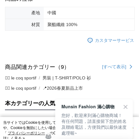
產地
中國
材質
聚酯纖維 100%
カスタマーサービス
商品関連カテゴリー（9）
[すべて表示]
🚴‍♂️ le coq sportif
男裝 | T-SHIRT/POLO 衫
🚴‍♂️ le coq sportif
📍2026春夏新品上市
本カテゴリーの人気商品
サイト全体のランキング
Munsin Fashion 滿心購物
您好，歡迎來到滿心購物商城！
有任何問題，請直接留下您的姓名
当サイトではCookieを使用しています。当サイトのCookie使用に関する詳細
及聯絡電話，方便我們以最快速度
人気タグ
や、Cookieを無効にしたい場合のブラウザでの設定方法については、当サイト
處理喔~
「
プライバシーポリシー
」のCookieポリシーをご参照ください。お客さま
が、当サイトを引き続き使用される場合、当社がサイト利用規約のCookieポリ
詳しく見る >