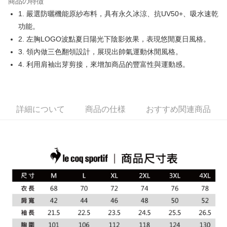
商品の特徴
Easy Wallet
1. 嚴選防曬機能原紗布料，具有永久冰涼、抗UV50+、吸水速乾
OP Pay Later
功能。
説明
2. 左胸LOGO波點夏日陽光下陰影效果，表現悠閒夏日風格。
【OP Pay Later 使用説明】
3. 領內做三色翻領設計，展現出帥氣運動休閒風格。
AFTEE代金後払い
1. 本サービスは台湾大哥大によって提供され、台湾大哥大のユーザーは追
4. 利用肩袖出芽剪接，來增加商品的豐富性與運動感。
加の申請なしで即時に利用可能です。
説明
2. 支払い方法で「OP Pay Later」を選択すると、注文が成立した後に自動
一、 AFTEE代金後払いについて
的に OP Pay Later の取引プロセスに移行し、携帯番号を確認後、分割払
ATM払い
1.お支払い方法でAFTEE代金後払いを選択すると、携帯電話認証ウィンド
いの回数や支払い期限を選択し、支払いを確認すると取引が完了します。
ウが表示されます。
3. 実際の承認額、分割回数および費用については、後続の取引確認ページ
2.SMSで認証してお支払い手続を進めてください。
詳細について
商品の仕様
おすすめ関連商品
配送方法
を基準とします。
3.注文するときのお支払いは不要です。商品はご指定の住所に配送されま
4. 注文成立後30分以内に確認取引を行わない場合や審査が通過しない場
す。
全家取貨付款
合、注文は自動的にキャンセルされます。「転専審査」に未通過の状況が
4.ご注文が完了すると、携帯に支払い通知のSMSが届きます。アプリ会員
発生した場合は、システムの評価基準に達していないことを意味し、評価
配送毎にNT$80、NT$2,000以上で送料無料
の場合は、AFTEE アプリプッシュ通知が届きます。
内容についての説明はいたしかねます。
5.商品受け取り時のお支払いは不要です。商品を確かめてから、SMSまた
付款後全家取貨
はアプリの通知に従って、4大コンビニ、またはATM/オンラインバンキン
グでお支払いください。
配送毎にNT$80、NT$2,000以上で送料無料
【支払い方法の説明】
1. 分割払いの金額は電信請求書に統合されず、「OP Pay Later」は毎月の
代金納付期限は最短で 14 日以内ですので、ご注意ください。AFTEE アプ
萊爾富取貨付款
締め日後に支払いリマインダーのSMSを送信します。
リをダウンロードして AFTEE 会員になるとお支払い期限を最長 45 日以内
2. SMSのリンクを通じて請求書を開いた後、「コンビニバーコード／台湾
配送毎にNT$80、NT$2,000以上で送料無料
まで延長できます。
大直営店舗／銀行振込／街口支払い／iPASS MONEY」などのチャネルで
支払いを選択できます。
付款後萊爾富取貨
お支払期限は、ショップが請求した期日と、AFTEEで延長できる日数をも