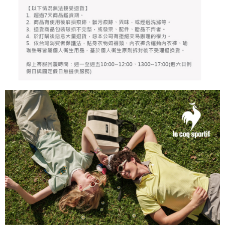
個人情報の処理、利用について疑問がある、または関連する法律の権利を
行使したい場合は、ネットプロテクションズ
cs_tw@netprotections.co.jp
にご連絡ください。上記に示した個人情報を、必要な購入注文書とあわせ
てAFTEEにご提供いただく、またはAFTEEにあなたの個人情報の収集、処
理、利用を許可することににご同意いただけない場合は、当サービスを選
択しないでください。