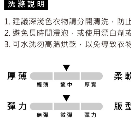
形，恩沛
動。