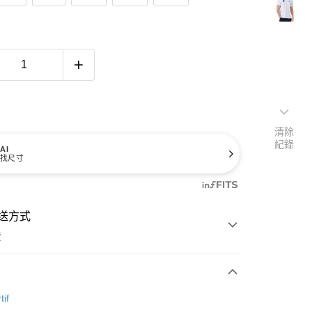
清除
紀錄
AI
找尺寸
送方式
費
次付款
tif