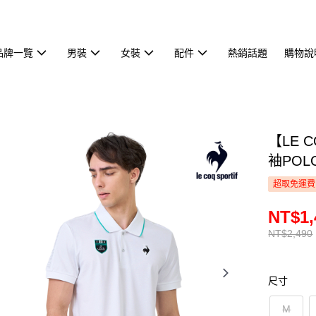
品牌一覽
男裝
女裝
配件
熱銷話題
購物說
【LE 
袖POL
超取免運費
NT$1,
NT$2,490
尺寸
M