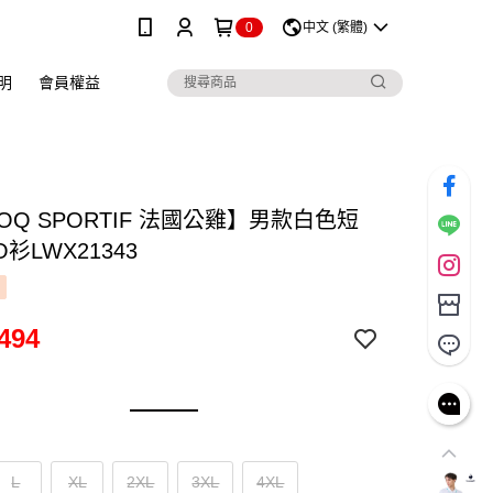
0
中文 (繁體)
明
會員權益
COQ SPORTIF 法國公雞】男款白色短
O衫LWX21343
494
L
XL
2XL
3XL
4XL