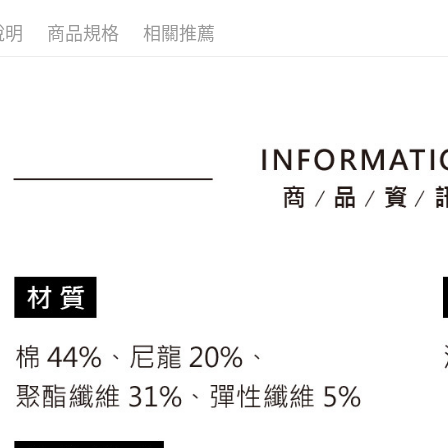
🚴‍♂️ le coq 
2.透過簡
付」結帳
帳／街口支
說明
商品規格
相關推薦
付款後全
２．訂單
🚴‍♂️ le coq 
３．收到繳
免運費
【注意事
▶男裝
／ATM／
1.本服務
※ 請注意
萊爾富取
🚴‍♂️ le coq 
用戶於交
絡購買商品
款買賣價
先享後付
免運費
📍本月精
2.基於同
※ 交易是
專區滿件再
資料（包
是否繳費成
付款後萊
用，由本
付客戶支
🚴‍♂️ le coq 
免運費
3.完整用
【注意事
📍本月精
7-11取貨
１．透過由
市
交易，需
免運費
求債權轉
🌸2026 
２．關於
付款後7-1
https://aft
免運費
３．未成
「AFTE
宅配
任。
４．使用「
免運費
即時審查
結果請求
離島宅配
５．嚴禁
免運費