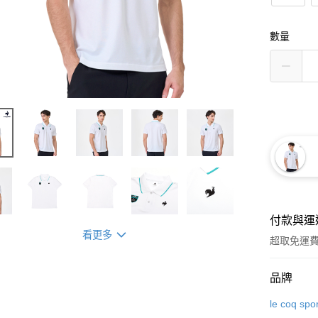
數量
付款與運
看更多
超取免運
付款方式
品牌
信用卡一
le coq spor