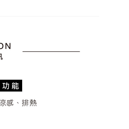
sportif
商務穿搭｜法式經典
訊連結打開帳單後，可選擇「超商條碼／台灣大直營門市／銀行轉
頁面，進行簡訊認證並確認金額後，即可完成結帳。
付／iPASS MONEY」等通路繳費。
家取貨
成立數日內，您將收到繳費通知簡訊。
sportif
男女同款｜POLO衫
費通知簡訊後14天內，點擊此簡訊中的連結，可透過四大超商
項】
上衣
短袖POLO / 立領衫
網路銀行／等多元方式進行付款，方視為交易完成。
係由「台灣大哥大股份有限公司」（以下簡稱本公司）所提供，讓
：結帳手續完成當下不需立刻繳費，但若您需要取消訂單，請聯
貨付款
sportif
◾ 全部商品
易時，得透過本服務購買商品或服務，並由商店將買賣／分期付
的店家。未經商家同意取消之訂單仍視為有效，需透過AFTEE
金債權讓與本公司後，依約使用本公司帳單繳交帳款。
繳納相關費用。
選｜精選3折起
🐓公雞牌｜精選6折起
春季特惠6折
意付款使用「大哥付你分期」之契約關係目的，商店將以您的個人
否成功請以「AFTEE先享後付 」之結帳頁面顯示為準，若有關於
85折
含姓名、電話或地址）提供予台灣大哥大進項蒐集、處理及利
功／繳費後需取消欲退款等相關疑問，請聯繫「AFTEE先享後
爾富取貨
公司與您本人進行分期帳單所需資料之確認、核對及更正。
援中心」
https://netprotections.freshdesk.com/support/home
sportif
📌精選6折專區 滿件再享85折
戶服務條款，請詳閱以下連結：
https://oppay.tw/userRule
項】
選｜精選3折起
🐓公雞牌｜精選6折起
2026春新品上
付款
恩沛科技股份有限公司提供之「AFTEE先享後付」服務完成之
依本服務之必要範圍內提供個人資料，並將交易相關給付款項請
讓予恩沛科技股份有限公司。
春夏新品
🏝️ le coq sportif法國公雞
個人資料處理事宜，請瀏覽以下網址：
1取貨
ee.tw/terms/#terms3
年的使用者請事先徵得法定代理人或監護人之同意方可使用
E先享後付」，若未經同意申辦者引起之損失，本公司不負相關責
AFTEE先享後付」時，將依據個別帳號之用戶狀況，依本公司
核予不同之上限額度；若仍有額度不足之情形，本公司將視審查
用戶進行身份認證。
一人註冊多個帳號或使用他人資訊註冊。若發現惡意使用之情