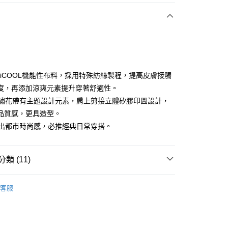
付款
嚴選 iCOOL機能性布料，採用特殊紡絲製程，提高皮膚接觸
度，再添加涼爽元素提升穿著舒適性。
徽章繡花帶有主題設計元素，肩上剪接立體矽膠印圖設計，
分期
品質感，更具造型。
你分期使用說明】
穿搭出都市時尚感，必推經典日常穿搭。
享後付
由台灣大哥大提供，台灣大哥大用戶可立即使用無須另外申請。
式選擇「大哥付你分期」，訂單成立後會自動跳轉到大哥付的交易
證手機門號後，選擇欲分期的期數、繳款截止日，確認付款後即
FTEE先享後付」】
類 (11)
。
先享後付是「在收到商品之後才付款」的支付方式。 讓您購物簡單
准額度、可分期數及費用金額請依後續交易確認頁面所載為準。
心！
sportif
男裝 | T-SHIRT/POLO 衫
立30分鐘內，如未前往確認交易或遇審核未通過，訂單將自動取
：不需註冊會員、不需綁卡、不需儲值。
客服
「轉專審核」未通過狀況，表示未達大哥付你分期系統評分，恕
：只要手機號碼，簡訊認證，即可結帳。
sportif
📍2026春夏新品上市
評估內容。
：先確認商品／服務後，再付款。
式說明】
sportif
潮流選品｜基礎百搭
付款
項不併入電信帳單，「大哥付你分期」於每月結算日後寄送繳費提
EE先享後付」結帳流程】
方式選擇「AFTEE先享後付」後，將跳轉至「AFTEE先享後