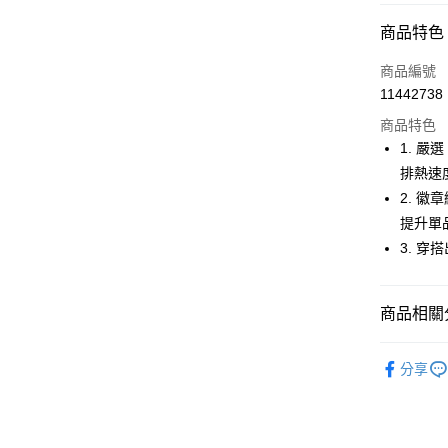
超商取貨
商品特色
LINE Pay
商品編號
Apple Pay
11442738
商品特色
街口支付
1. 
悠遊付
排熱速
2. 
大哥付你
提升單
相關說明
【大哥付
3. 
AFTEE先
1.本服務
2.付款方
相關說明
流程，驗
【關於「A
商品相關分
ATM付款
完成交易
AFTEE
3.實際核
便利好安
🚴‍♂️ le coq 
4.訂單成
１．簡單
分享
消。如遇
２．便利
運送方式
🚴‍♂️ le coq 
無法說明
３．安心
【繳款方
🚴‍♂️ le coq 
全家取貨
1.分期款
【「AFT
醒簡訊。
免運費
１．於結帳