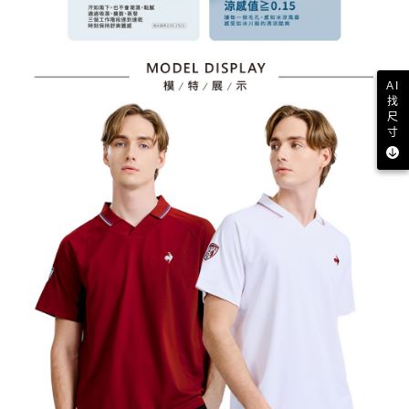
AI
找
尺
寸