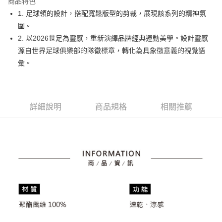
商品特色
悠遊付
1. 足球領的設計，搭配寬鬆版型的剪裁，展現該系列的精神氛
大哥付你分期
圍。
相關說明
2. 以2026世足為靈感，重新演繹品牌經典運動美學。設計靈感
【大哥付你分期使用說明】
源自世界足球俱樂部的隊徽標章，轉化為具象徵意義的視覺語
AFTEE先享後付
1.本服務由台灣大哥大提供，台灣大哥大用戶可立即使用無須另外申請。
彙。
2.付款方式選擇「大哥付你分期」，訂單成立後會自動跳轉到大哥付的交易
相關說明
流程，驗證手機門號後，選擇欲分期的期數、繳款截止日，確認付款後即完
【關於「AFTEE先享後付」】
成交易。
ATM付款
AFTEE先享後付是「在收到商品之後才付款」的支付方式。 讓您購物簡單
3.實際核准額度、可分期數及費用金額請依後續交易確認頁面所載為準。
便利好安心！
4.訂單成立30分鐘內，如未前往確認交易或遇審核未通過，訂單將自動取
１．簡單：不需註冊會員、不需綁卡、不需儲值。
詳細說明
商品規格
相關推薦
運送方式
消。如遇「轉專審核」未通過狀況，表示未達大哥付你分期系統評分，恕無
２．便利：只要手機號碼，簡訊認證，即可結帳。
法說明評估內容。
３．安心：先確認商品／服務後，再付款。
全家取貨付款
【繳款方式說明】
1.分期款項不併入電信帳單，「大哥付你分期」於每月結算日後寄送繳費提
免運費
【「AFTEE先享後付」結帳流程】
醒簡訊。
１．於結帳方式選擇「AFTEE先享後付」後，將跳轉至「AFTEE先享後付」
2.透過簡訊連結打開帳單後，可選擇「超商條碼／台灣大直營門市／銀行轉
付款後全家取貨
結帳頁面，進行簡訊認證並確認金額後，即可完成結帳。
帳／街口支付／iPASS MONEY」等通路繳費。
２．訂單成立數日內，您將收到繳費通知簡訊。
免運費
３．收到繳費通知簡訊後14天內，點擊此簡訊中的連結，可透過四大超商／
【注意事項】
ATM／網路銀行／等多元方式進行付款，方視為交易完成。
萊爾富取貨付款
1.本服務係由「台灣大哥大股份有限公司」（以下簡稱本公司）所提供，讓
※ 請注意：結帳手續完成當下不需立刻繳費，但若您需要取消訂單，請聯絡
用戶於交易時，得透過本服務購買商品或服務，並由商店將買賣／分期付款
免運費
購買商品的店家。未經商家同意取消之訂單仍視為有效，需透過AFTEE先享
買賣價金債權讓與本公司後，依約使用本公司帳單繳交帳款。
後付繳納相關費用。
2.基於同意付款使用「大哥付你分期」之契約關係目的，商店將以您的個人
付款後萊爾富取貨
※ 交易是否成功請以「AFTEE先享後付 」之結帳頁面顯示為準，若有關於