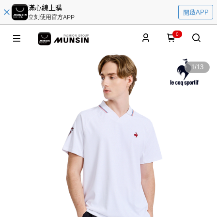
滿心線上購
開啟APP
立刻使用官方APP
0
1
/
13