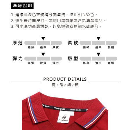
資料（包含姓名、電話或地址）提供予台灣大哥大進項蒐集、處理及利用，
是否繳費成功／繳費後需取消欲退款等相關疑問，請聯繫「AFTEE先享後付
免運費
由本公司與您本人進行分期帳單所需資料之確認、核對及更正。
客戶支援中心」
https://netprotections.freshdesk.com/support/home
3.完整用戶服務條款，請詳閱以下連結：
https://oppay.tw/userRule
7-11取貨付款
【注意事項】
１．透過由恩沛科技股份有限公司提供之「AFTEE先享後付」服務完成之交
免運費
易，需依本服務之必要範圍內提供個人資料，並將交易相關給付款項請求債
權轉讓予恩沛科技股份有限公司。
付款後7-11取貨
２．關於個人資料處理事宜，請瀏覽以下網址：
免運費
https://aftee.tw/terms/#terms3
３．未成年的使用者請事先徵得法定代理人或監護人之同意方可使用
宅配
「AFTEE先享後付」，若未經同意申辦者引起之損失，本公司不負相關責
任。
免運費
４．使用「AFTEE先享後付」時，將依據個別帳號之用戶狀況，依本公司即
時審查核予不同之上限額度；若仍有額度不足之情形，本公司將視審查結果
離島宅配
請求用戶進行身份認證。
免運費
５．嚴禁一人註冊多個帳號或使用他人資訊註冊。若發現惡意使用之情形，
恩沛科技股份有限公司將有權停止該用戶之使用額度並採取法律行動。