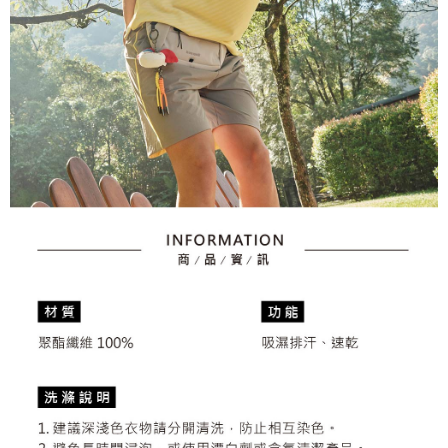
とに計算されます。AFTEEで注文すると、商品を受け取るまで支払い期限
送料無料
【注意事項】
を延長できますが、商品を期限内に受け取れない場合があります（例：予
1. 本サービスは「台湾大哥大株式会社」（以下「当社」といいます）によ
約商品や商品到着日が比較的遅い商品）。そのため、商品到着の有無に関
7-11取貨付款
って提供され、ユーザーが取引時に本サービスを通じて商品やサービスを
わらず、AFTEEで指定された期限内にお支払いください。
購入できるようにし、店舗が売買／分割払い売買の債権を当社に譲渡した
送料無料
後、契約に基づいて当社の請求書で帳款を支払うことになります。
二、支払い限度額
2. 「OP Pay Later」を利用する契約関係の目的から、店舗はあなたの個人
付款後7-11取貨
1.初回 AFTEEを ご利用の際に、認証結果及び当社の審査の結果に基づ
情報（名前、電話または住所を含む）を台湾大哥大に提供し、収集、処理
き、限度額が設定されます。
送料無料
および利用するために、当社があなた本人と分割請求書に必要な情報の確
2.決済金額は最低NT$20です。
認、照合および修正を行います。
3.現在、台湾の会員のみご利用いただけます。
宅配
3. 完全なユーザーサービス規約については、以下のリンクを参照してくだ
さい：
https://oppay.tw/userRule
三、利用規約「AFTEE代金後払い」（以下当サービスという）はネットプ
送料無料
ロテクションズ（以下 AFTEE という）が提供し、AFTEEが代金を徴収し
ます。当サービスご利用の際に提供しなければならない個人情報（注文者
離島宅配
の氏名、電話番号、受取人の氏名、電話番号、受取人住所を含むがこれに
送料無料
限らない）は、AFTEEに渡され当サービスで必要な範囲内で利用されま
す。AFTEEの個人情報の収集、処理、利用について、詳細はAFTEE公式ホ
ームページの『個人情報の収集、処理及び利用に関する声明』をご参照く
ださい（
https://aftee.tw/privacypolicy/
）。
AFTEEの初回ご利用の際に、審査を通過すれば、最高額がNT$10,000にな
ります。支払い期限を過ぎた場合、その金額に基づいて年利20%の遅延滞
納金が加算されます。未成年の利用者は、事前に法定代理人または後見人
の同意を得ればAFTEEをご利用いただけます。