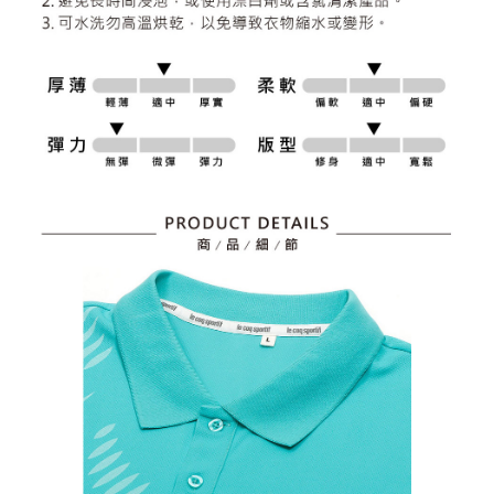
個人情報の処理、利用について疑問がある、または関連する法律の権利を
行使したい場合は、ネットプロテクションズ
cs_tw@netprotections.co.jp
にご連絡ください。上記に示した個人情報を、必要な購入注文書とあわせ
てAFTEEにご提供いただく、またはAFTEEにあなたの個人情報の収集、処
理、利用を許可することににご同意いただけない場合は、当サービスを選
択しないでください。