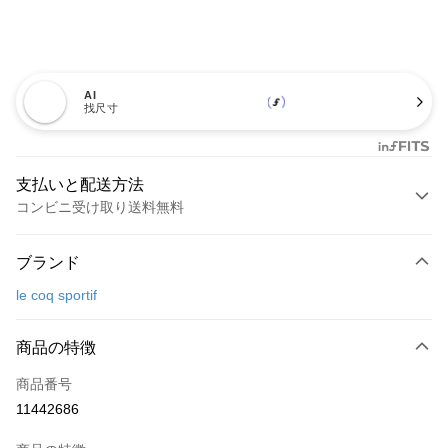
AI
找尺寸
支払いと配送方法
コンビニ受け取り送料無料
お支払い方法
ブランド
クレジットカード1回払い
le coq sportif
コンビニ店頭代金引換
LINE Pay
商品の特徴
Apple Pay
商品番号
11442686
JKOPAY