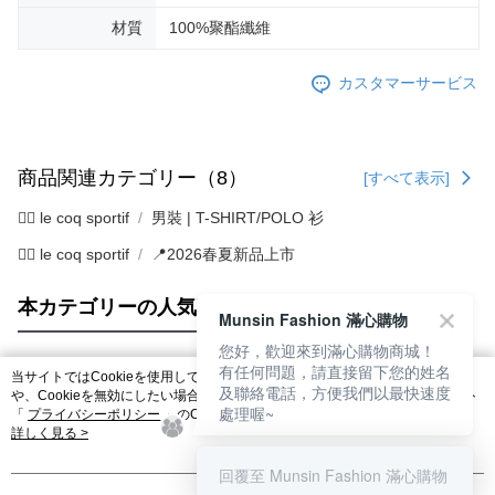
材質
100%聚酯纖維
カスタマーサービス
商品関連カテゴリー（8）
[すべて表示]
🚴‍♂️ le coq sportif
男裝 | T-SHIRT/POLO 衫
🚴‍♂️ le coq sportif
📍2026春夏新品上市
本カテゴリーの人気商品
サイト全体のランキング
Munsin Fashion 滿心購物
您好，歡迎來到滿心購物商城！
有任何問題，請直接留下您的姓名
当サイトではCookieを使用しています。当サイトのCookie使用に関する詳細
及聯絡電話，方便我們以最快速度
人気タグ
や、Cookieを無効にしたい場合のブラウザでの設定方法については、当サイト
處理喔~
「
プライバシーポリシー
」のCookieポリシーをご参照ください。お客さま
が、当サイトを引き続き使用される場合、当社がサイト利用規約のCookieポリ
詳しく見る >
シーに基づいてCookieを使用することに同意したものとみなします。
回覆至 Munsin Fashion 滿心購物