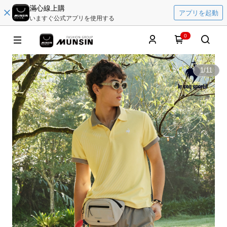
滿心線上購
アプリを起動
いますぐ公式アプリを使用する
0
1
/
11