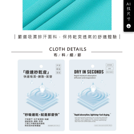
AI
找
尺
寸