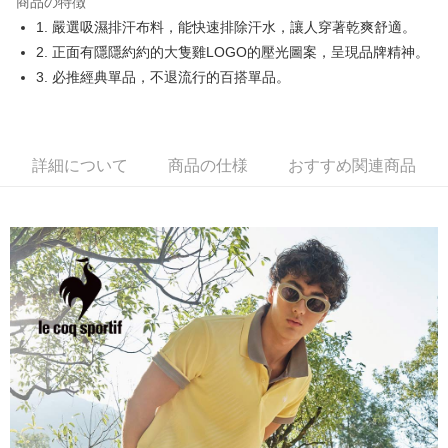
商品の特徴
Easy Wallet
1. 嚴選吸濕排汗布料，能快速排除汗水，讓人穿著乾爽舒適。
OP Pay Later
2. 正面有隱隱約約的大隻雞LOGO的壓光圖案，呈現品牌精神。
説明
3. 必推經典單品，不退流行的百搭單品。
【OP Pay Later 使用説明】
AFTEE代金後払い
1. 本サービスは台湾大哥大によって提供され、台湾大哥大のユーザーは追
加の申請なしで即時に利用可能です。
説明
2. 支払い方法で「OP Pay Later」を選択すると、注文が成立した後に自動
一、 AFTEE代金後払いについて
詳細について
商品の仕様
おすすめ関連商品
的に OP Pay Later の取引プロセスに移行し、携帯番号を確認後、分割払
ATM払い
1.お支払い方法でAFTEE代金後払いを選択すると、携帯電話認証ウィンド
いの回数や支払い期限を選択し、支払いを確認すると取引が完了します。
ウが表示されます。
3. 実際の承認額、分割回数および費用については、後続の取引確認ページ
2.SMSで認証してお支払い手続を進めてください。
配送方法
を基準とします。
3.注文するときのお支払いは不要です。商品はご指定の住所に配送されま
4. 注文成立後30分以内に確認取引を行わない場合や審査が通過しない場
す。
全家取貨付款
合、注文は自動的にキャンセルされます。「転専審査」に未通過の状況が
4.ご注文が完了すると、携帯に支払い通知のSMSが届きます。アプリ会員
発生した場合は、システムの評価基準に達していないことを意味し、評価
送料無料
の場合は、AFTEE アプリプッシュ通知が届きます。
内容についての説明はいたしかねます。
5.商品受け取り時のお支払いは不要です。商品を確かめてから、SMSまた
付款後全家取貨
はアプリの通知に従って、4大コンビニ、またはATM/オンラインバンキン
グでお支払いください。
送料無料
【支払い方法の説明】
1. 分割払いの金額は電信請求書に統合されず、「OP Pay Later」は毎月の
代金納付期限は最短で 14 日以内ですので、ご注意ください。AFTEE アプ
萊爾富取貨付款
締め日後に支払いリマインダーのSMSを送信します。
リをダウンロードして AFTEE 会員になるとお支払い期限を最長 45 日以内
2. SMSのリンクを通じて請求書を開いた後、「コンビニバーコード／台湾
送料無料
まで延長できます。
大直営店舗／銀行振込／街口支払い／iPASS MONEY」などのチャネルで
支払いを選択できます。
付款後萊爾富取貨
お支払期限は、ショップが請求した期日と、AFTEEで延長できる日数をも