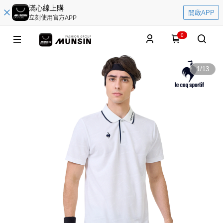
滿心線上購
開啟APP
立刻使用官方APP
0
1
/
13