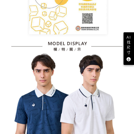
AI
找
尺
寸