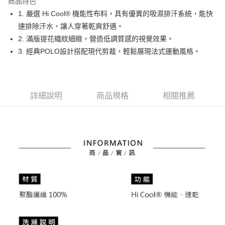
商品特色
悠遊付
1. 嚴選 Hi Cool® 機能性布料，具有優異的吸濕排汗系統，能快
大哥付你分期
速排除汗水，讓人穿著乾爽舒適。
相關說明
2. 滿版提花織紋細緻，營造低調質感的視覺效果。
【大哥付你分期使用說明】
3. 經典POLO設計搭配現代剪裁，輕鬆展現法式運動風格。
AFTEE先享後付
1.本服務由台灣大哥大提供，台灣大哥大用戶可立即使用無須另外申請。
2.付款方式選擇「大哥付你分期」，訂單成立後會自動跳轉到大哥付的交易
相關說明
流程，驗證手機門號後，選擇欲分期的期數、繳款截止日，確認付款後即完
【關於「AFTEE先享後付」】
成交易。
ATM付款
AFTEE先享後付是「在收到商品之後才付款」的支付方式。 讓您購物簡單
3.實際核准額度、可分期數及費用金額請依後續交易確認頁面所載為準。
詳細說明
商品規格
相關推薦
便利好安心！
4.訂單成立30分鐘內，如未前往確認交易或遇審核未通過，訂單將自動取
１．簡單：不需註冊會員、不需綁卡、不需儲值。
運送方式
消。如遇「轉專審核」未通過狀況，表示未達大哥付你分期系統評分，恕無
２．便利：只要手機號碼，簡訊認證，即可結帳。
法說明評估內容。
３．安心：先確認商品／服務後，再付款。
全家取貨付款
【繳款方式說明】
1.分期款項不併入電信帳單，「大哥付你分期」於每月結算日後寄送繳費提
免運費
【「AFTEE先享後付」結帳流程】
醒簡訊。
１．於結帳方式選擇「AFTEE先享後付」後，將跳轉至「AFTEE先享後付」
2.透過簡訊連結打開帳單後，可選擇「超商條碼／台灣大直營門市／銀行轉
付款後全家取貨
結帳頁面，進行簡訊認證並確認金額後，即可完成結帳。
帳／街口支付／iPASS MONEY」等通路繳費。
２．訂單成立數日內，您將收到繳費通知簡訊。
免運費
３．收到繳費通知簡訊後14天內，點擊此簡訊中的連結，可透過四大超商／
【注意事項】
ATM／網路銀行／等多元方式進行付款，方視為交易完成。
萊爾富取貨付款
1.本服務係由「台灣大哥大股份有限公司」（以下簡稱本公司）所提供，讓
※ 請注意：結帳手續完成當下不需立刻繳費，但若您需要取消訂單，請聯絡
用戶於交易時，得透過本服務購買商品或服務，並由商店將買賣／分期付款
免運費
購買商品的店家。未經商家同意取消之訂單仍視為有效，需透過AFTEE先享
買賣價金債權讓與本公司後，依約使用本公司帳單繳交帳款。
後付繳納相關費用。
2.基於同意付款使用「大哥付你分期」之契約關係目的，商店將以您的個人
付款後萊爾富取貨
※ 交易是否成功請以「AFTEE先享後付 」之結帳頁面顯示為準，若有關於