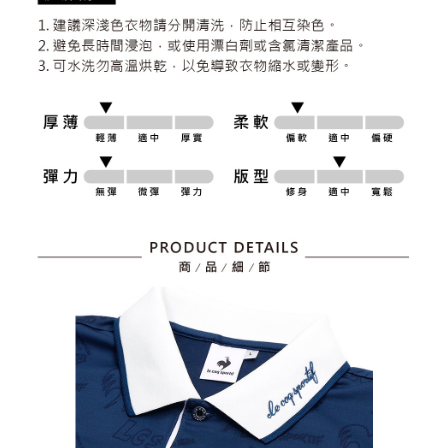
資料（包含姓名、電話或地址）提供予台灣大哥大進項蒐集、處理及利用，
是否繳費成功／繳費後需取消欲退款等相關疑問，請聯繫「AFTEE先享後付
免運費
由本公司與您本人進行分期帳單所需資料之確認、核對及更正。
客戶支援中心」
https://netprotections.freshdesk.com/support/home
3.完整用戶服務條款，請詳閱以下連結：
https://oppay.tw/userRule
7-11取貨付款
【注意事項】
１．透過由恩沛科技股份有限公司提供之「AFTEE先享後付」服務完成之交
免運費
易，需依本服務之必要範圍內提供個人資料，並將交易相關給付款項請求債
權轉讓予恩沛科技股份有限公司。
付款後7-11取貨
２．關於個人資料處理事宜，請瀏覽以下網址：
免運費
https://aftee.tw/terms/#terms3
３．未成年的使用者請事先徵得法定代理人或監護人之同意方可使用
宅配
「AFTEE先享後付」，若未經同意申辦者引起之損失，本公司不負相關責
任。
免運費
４．使用「AFTEE先享後付」時，將依據個別帳號之用戶狀況，依本公司即
時審查核予不同之上限額度；若仍有額度不足之情形，本公司將視審查結果
離島宅配
請求用戶進行身份認證。
免運費
５．嚴禁一人註冊多個帳號或使用他人資訊註冊。若發現惡意使用之情形，
恩沛科技股份有限公司將有權停止該用戶之使用額度並採取法律行動。