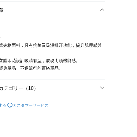
店頭代金引換
徴
徴
立體華夫格面料，具有抗菌及吸濕排汗功能，提升肌理感與
t
。
前身立體印花設計吸睛有型，展現街頭機能感。
ter
必推經典單品，不退流行的百搭單品。
 Later 使用説明】
代金後払い
ービスは台湾大哥大によって提供され、台湾大哥大のユーザーは
請なしで即時に利用可能です。
カテゴリー（10）
方法で「OP Pay Later」を選択すると、注文が成立した後に自
TEE代金後払いについて
 Pay Later の取引プロセスに移行し、携帯番号を確認後、分割
い方法でAFTEE代金後払いを選択すると、携帯電話認証ウィン
sportif
男裝 | T-SHIRT/POLO 衫
数や支払い期限を選択し、支払いを確認すると取引が完了しま
示されます。
する
カスタマーサービス
で認証してお支払い手続を進めてください。
sportif
📍2026春夏新品上市
の承認額、分割回数および費用については、後続の取引確認ペー
るときのお支払いは不要です。商品はご指定の住所に配送されま
とします。
sportif
潮流選品｜基礎百搭
成立後30分以内に確認取引を行わない場合や審査が通過しない場
が完了すると、携帯に支払い通知のSMSが届きます。アプリ会
付款
は自動的にキャンセルされます。「転専審査」に未通過の状況
sportif
商務穿搭｜法式經典
、AFTEE アプリプッシュ通知が届きます。
た場合は、システムの評価基準に達していないことを意味し、
け取り時のお支払いは不要です。商品を確かめてから、SMSま