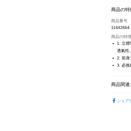
コンビニ
商品の特
LINE Pay
商品番号
Apple Pay
11442664
JKOPAY
商品の特
1. 
Easy Walle
透氣性
2. 
OP Pay La
説明
3. 
【OP Pay
AFTEE
1. 本サ
追加の申
説明
商品関連
2. 支払い
一、 AF
ATM払い
動的に OP
1.お支払
🚴‍♂️ le coq 
払いの回
ドウが表
シェア
す。
2.SMS
🚴‍♂️ le coq 
3. 実際
3.注文す
配送方法
ジを基準
す。
🚴‍♂️ le coq 
4. 注文
4.ご注文
全家取貨
合、注文
🚴‍♂️ le coq 
員の場合は
が発生し
送料無料
5.商品受