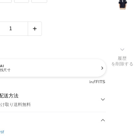
履歴
を削除する
AI
找尺寸
配送方法
受け取り送料無料
方法
カード1回払い
tif