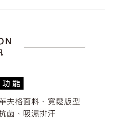
sportif
についての説明はいたしかねます。
男女同款｜POLO衫
の通知に従って、4大コンビニ、またはATM/オンラインバンキ
家取貨
支払いください。
上衣
短袖POLO / 立領衫
方法の説明】
限は最短で 14 日以内ですので、ご注意ください。AFTEE ア
sportif
◾ 全部商品
いの金額は電信請求書に統合されず、「OP Pay Later」は毎月
ンロードして AFTEE 会員になるとお支払い期限を最長 45 日
貨付款
に支払いリマインダーのSMSを送信します。
延長できます。
選｜精選3折起
🐓公雞牌｜精選6折起
2026春新品上
Sのリンクを通じて請求書を開いた後、「コンビニバーコード／台
舗／銀行振込／街口支払い／iPASS MONEY」などのチャネル
は、ショップが請求した期日と、AFTEEで延長できる日数を
を選択できます。
爾富取貨
されます。AFTEEで注文すると、商品を受け取るまで支払い
春夏新品
🏝️ le coq sportif法國公雞
長できますが、商品を期限内に受け取れない場合があります
項】
約商品や商品到着日が比較的遅い商品）。そのため、商品到着
選｜精選3折起
🌡️熱浪來襲：涼感❎機能❎專區
上衣
ービスは「台湾大哥大株式会社」（以下「当社」といいます）に
わらず、AFTEEで指定された期限内にお支払いください。
付款
供され、ユーザーが取引時に本サービスを通じて商品やサービ
できるようにし、店舗が売買／分割払い売買の債権を当社に譲
い限度額
、契約に基づいて当社の請求書で帳款を支払うことになりま
AFTEEを ご利用の際に、認証結果及び当社の審査の結果に基づ
額が設定されます。
1取貨
 Pay Later」を利用する契約関係の目的から、店舗はあなたの個
は最低NT$20です。
名前、電話または住所を含む）を台湾大哥大に提供し、収集、
台湾の会員のみご利用いただけます。
び利用するために、当社があなた本人と分割請求書に必要な情
、照合および修正を行います。
約「AFTEE代金後払い」（以下当サービスという）はネット
なユーザーサービス規約については、以下のリンクを参照してく
ョンズ（以下 AFTEE という）が提供し、AFTEEが代金を徴収
tps://oppay.tw/userRule
当サービスご利用の際に提供しなければならない個人情報（注
名、電話番号、受取人の氏名、電話番号、受取人住所を含むが
ない）は、AFTEEに渡され当サービスで必要な範囲内で利用
AFTEEの個人情報の収集、処理、利用について、詳細は