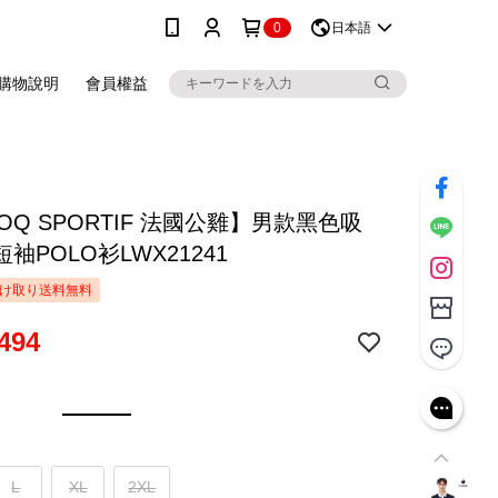
0
日本語
購物說明
會員權益
COQ SPORTIF 法國公雞】男款黑色吸
袖POLO衫LWX21241
け取り送料無料
494
L
XL
2XL