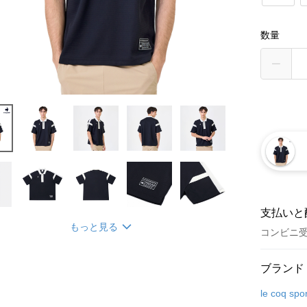
数量
支払いと
もっと見る
コンビニ
お支払い
ブランド
クレジット
le coq spor