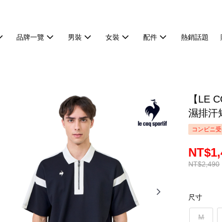
品牌一覽
男裝
女裝
配件
熱銷話題
【LE 
濕排汗短
コンビニ受
NT$1,
NT$2,490
尺寸
M