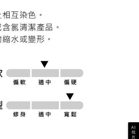
公式ホームページの『個人情報の収集、処理及び利用に関する声
参照ください（
https://aftee.tw/privacypolicy/
）。
の初回ご利用の際に、審査を通過すれば、最高額がNT$10,000に
支払い期限を過ぎた場合、その金額に基づいて年利20%の遅
が加算されます。未成年の利用者は、事前に法定代理人または
意を得ればAFTEEをご利用いただけます。
の処理、利用について疑問がある、または関連する法律の権利
たい場合は、ネットプロテクションズ
rotections.co.jp
にご連絡ください。上記に示した個人情報
購入注文書とあわせてAFTEEにご提供いただく、または
にあなたの個人情報の収集、処理、利用を許可することににご同
けない場合は、当サービスを選択しないでください。
AI
找
尺