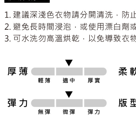
AFTEE
明』をご
AFTEE
なります。
延滞納金
後見人の同
個人情報
を行使し
cs_tw@netp
を、必要な
AFTEE
意いただ