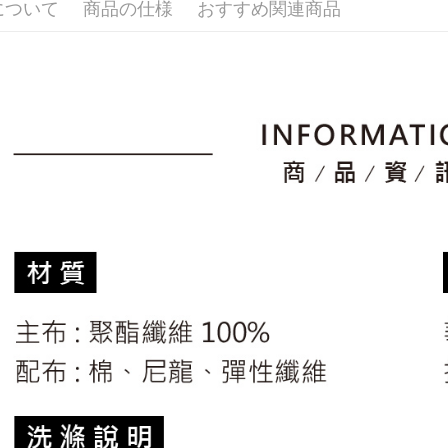
について
商品の仕様
おすすめ関連商品
🚴‍♂️ le coq 
評価内容
たはアプリ
付款後全
ングでお
▶男裝
送料無料
【支払い
代金納付期
🚴‍♂️ le coq 
1. 分割払
プリをダウ
萊爾富取
の締め日後
以内まで
📍本月精
2. SM
送料無料
市
湾大直営店
お支払期限
で支払い
付款後萊
もとに計算
🌸2026 
期限を延
送料無料
【注意事
（例：予
📍本月精
1. 本サ
の有無に関
7-11取貨
よって提
スを購入
二、支払
送料無料
渡した後
1.初回 
す。
き、限度
付款後7-1
2. 「OP
2.決済金額
送料無料
人情報（
3.現在、
処理およ
宅配
報の確認
三、利用規
3. 完全
プロテクシ
送料無料
ださい：
ht
します。
文者の氏
離島宅配
これに限ら
送料無料
されます。