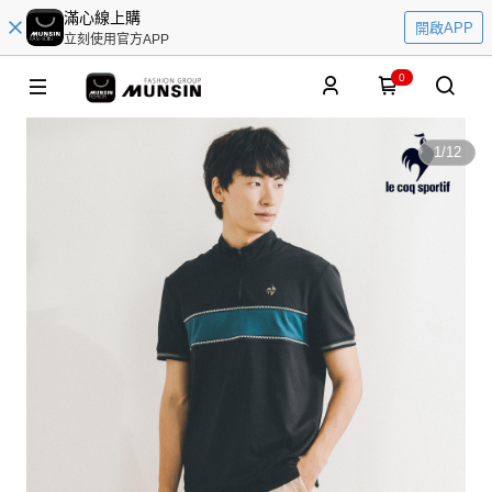
滿心線上購
開啟APP
立刻使用官方APP
0
1
/
12