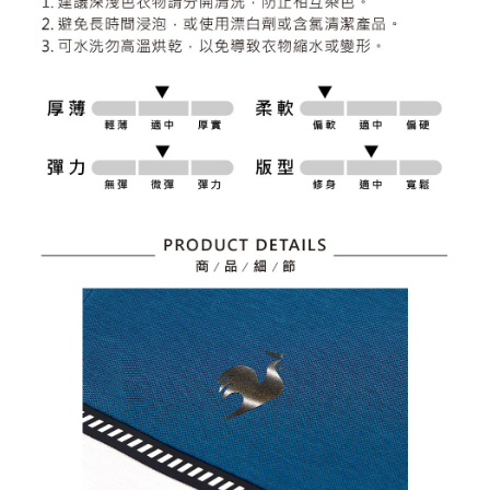
資料（包含姓名、電話或地址）提供予台灣大哥大進項蒐集、處理及利用，
是否繳費成功／繳費後需取消欲退款等相關疑問，請聯繫「AFTEE先享後付
免運費
由本公司與您本人進行分期帳單所需資料之確認、核對及更正。
客戶支援中心」
https://netprotections.freshdesk.com/support/home
3.完整用戶服務條款，請詳閱以下連結：
https://oppay.tw/userRule
7-11取貨付款
【注意事項】
１．透過由恩沛科技股份有限公司提供之「AFTEE先享後付」服務完成之交
免運費
易，需依本服務之必要範圍內提供個人資料，並將交易相關給付款項請求債
權轉讓予恩沛科技股份有限公司。
付款後7-11取貨
２．關於個人資料處理事宜，請瀏覽以下網址：
免運費
https://aftee.tw/terms/#terms3
３．未成年的使用者請事先徵得法定代理人或監護人之同意方可使用
宅配
「AFTEE先享後付」，若未經同意申辦者引起之損失，本公司不負相關責
任。
免運費
４．使用「AFTEE先享後付」時，將依據個別帳號之用戶狀況，依本公司即
時審查核予不同之上限額度；若仍有額度不足之情形，本公司將視審查結果
離島宅配
請求用戶進行身份認證。
免運費
５．嚴禁一人註冊多個帳號或使用他人資訊註冊。若發現惡意使用之情形，
恩沛科技股份有限公司將有權停止該用戶之使用額度並採取法律行動。