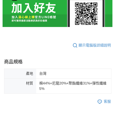
顯示電腦版詳細說明
商品規格
產地
台灣
材質
棉44%+尼龍20%+聚酯纖維31%+彈性纖維
5%
客服