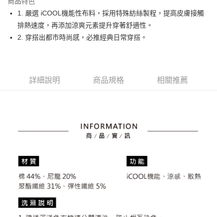
商品特色
悠遊付
1. 嚴選 iCOOL機能性布料，採用特殊紡絲製程，提高皮膚接觸
大哥付你分期
排熱速度，再添加涼爽元素提升穿著舒適性。
相關說明
2. 穿搭出都市時尚感，必推經典日常穿搭。
【大哥付你分期使用說明】
AFTEE先享後付
1.本服務由台灣大哥大提供，台灣大哥大用戶可立即使用無須另外申請。
2.付款方式選擇「大哥付你分期」，訂單成立後會自動跳轉到大哥付的交易
相關說明
流程，驗證手機門號後，選擇欲分期的期數、繳款截止日，確認付款後即完
【關於「AFTEE先享後付」】
詳細說明
商品規格
相關推薦
成交易。
ATM付款
AFTEE先享後付是「在收到商品之後才付款」的支付方式。 讓您購物簡單
3.實際核准額度、可分期數及費用金額請依後續交易確認頁面所載為準。
便利好安心！
4.訂單成立30分鐘內，如未前往確認交易或遇審核未通過，訂單將自動取
１．簡單：不需註冊會員、不需綁卡、不需儲值。
運送方式
消。如遇「轉專審核」未通過狀況，表示未達大哥付你分期系統評分，恕無
２．便利：只要手機號碼，簡訊認證，即可結帳。
法說明評估內容。
３．安心：先確認商品／服務後，再付款。
全家取貨付款
【繳款方式說明】
1.分期款項不併入電信帳單，「大哥付你分期」於每月結算日後寄送繳費提
免運費
【「AFTEE先享後付」結帳流程】
醒簡訊。
１．於結帳方式選擇「AFTEE先享後付」後，將跳轉至「AFTEE先享後付」
2.透過簡訊連結打開帳單後，可選擇「超商條碼／台灣大直營門市／銀行轉
付款後全家取貨
結帳頁面，進行簡訊認證並確認金額後，即可完成結帳。
帳／街口支付／iPASS MONEY」等通路繳費。
２．訂單成立數日內，您將收到繳費通知簡訊。
免運費
３．收到繳費通知簡訊後14天內，點擊此簡訊中的連結，可透過四大超商／
【注意事項】
ATM／網路銀行／等多元方式進行付款，方視為交易完成。
萊爾富取貨付款
1.本服務係由「台灣大哥大股份有限公司」（以下簡稱本公司）所提供，讓
※ 請注意：結帳手續完成當下不需立刻繳費，但若您需要取消訂單，請聯絡
用戶於交易時，得透過本服務購買商品或服務，並由商店將買賣／分期付款
免運費
購買商品的店家。未經商家同意取消之訂單仍視為有效，需透過AFTEE先享
買賣價金債權讓與本公司後，依約使用本公司帳單繳交帳款。
後付繳納相關費用。
2.基於同意付款使用「大哥付你分期」之契約關係目的，商店將以您的個人
付款後萊爾富取貨
※ 交易是否成功請以「AFTEE先享後付 」之結帳頁面顯示為準，若有關於