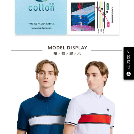
AI
找
尺
寸