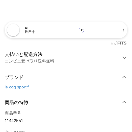
AI
找尺寸
支払いと配送方法
コンビニ受け取り送料無料
お支払い方法
ブランド
クレジットカード1回払い
le coq sportif
コンビニ店頭代金引換
LINE Pay
商品の特徴
Apple Pay
商品番号
11442551
JKOPAY