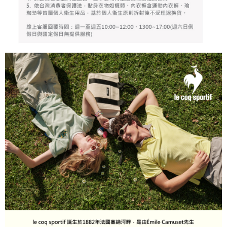
個人情報の処理、利用について疑問がある、または関連する法律の権利を
行使したい場合は、ネットプロテクションズ
cs_tw@netprotections.co.jp
にご連絡ください。上記に示した個人情報を、必要な購入注文書とあわせ
てAFTEEにご提供いただく、またはAFTEEにあなたの個人情報の収集、処
理、利用を許可することににご同意いただけない場合は、当サービスを選
択しないでください。