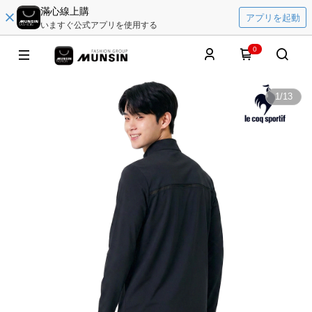
滿心線上購
アプリを起動
いますぐ公式アプリを使用する
0
1
/
13