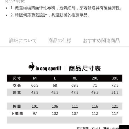
商品の特徴
Easy Wallet
1. 嚴選經編四面彈性布料，透氣細滑，穿著舒適具有絕佳彈性。
OP Pay Later
2. 韓版俐落剪裁設計，具運動感的推薦單品。
説明
【OP Pay Later 使用説明】
AFTEE代金後払い
1. 本サービスは台湾大哥大によって提供され、台湾大哥大のユーザーは追
加の申請なしで即時に利用可能です。
説明
詳細について
商品の仕様
おすすめ関連商品
2. 支払い方法で「OP Pay Later」を選択すると、注文が成立した後に自動
一、 AFTEE代金後払いについて
的に OP Pay Later の取引プロセスに移行し、携帯番号を確認後、分割払
ATM払い
1.お支払い方法でAFTEE代金後払いを選択すると、携帯電話認証ウィンド
いの回数や支払い期限を選択し、支払いを確認すると取引が完了します。
ウが表示されます。
3. 実際の承認額、分割回数および費用については、後続の取引確認ページ
2.SMSで認証してお支払い手続を進めてください。
配送方法
を基準とします。
3.注文するときのお支払いは不要です。商品はご指定の住所に配送されま
4. 注文成立後30分以内に確認取引を行わない場合や審査が通過しない場
す。
全家取貨付款
合、注文は自動的にキャンセルされます。「転専審査」に未通過の状況が
4.ご注文が完了すると、携帯に支払い通知のSMSが届きます。アプリ会員
発生した場合は、システムの評価基準に達していないことを意味し、評価
送料無料
の場合は、AFTEE アプリプッシュ通知が届きます。
内容についての説明はいたしかねます。
5.商品受け取り時のお支払いは不要です。商品を確かめてから、SMSまた
付款後全家取貨
はアプリの通知に従って、4大コンビニ、またはATM/オンラインバンキン
グでお支払いください。
送料無料
【支払い方法の説明】
1. 分割払いの金額は電信請求書に統合されず、「OP Pay Later」は毎月の
代金納付期限は最短で 14 日以内ですので、ご注意ください。AFTEE アプ
萊爾富取貨付款
締め日後に支払いリマインダーのSMSを送信します。
リをダウンロードして AFTEE 会員になるとお支払い期限を最長 45 日以内
2. SMSのリンクを通じて請求書を開いた後、「コンビニバーコード／台湾
送料無料
まで延長できます。
大直営店舗／銀行振込／街口支払い／iPASS MONEY」などのチャネルで
支払いを選択できます。
付款後萊爾富取貨
お支払期限は、ショップが請求した期日と、AFTEEで延長できる日数をも