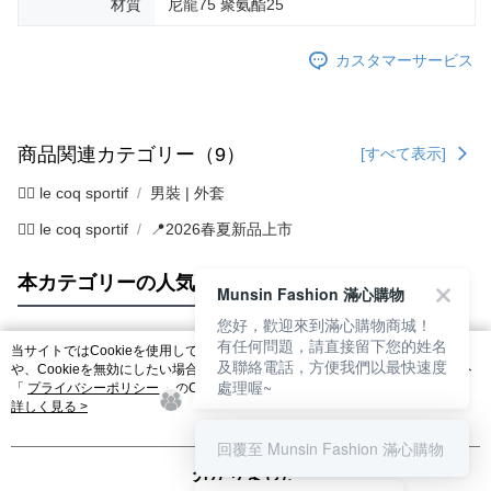
材質
尼龍75 聚氨酯25
カスタマーサービス
商品関連カテゴリー（9）
[すべて表示]
🚴‍♂️ le coq sportif
男裝 | 外套
🚴‍♂️ le coq sportif
📍2026春夏新品上市
本カテゴリーの人気商品
サイト全体のランキング
Munsin Fashion 滿心購物
您好，歡迎來到滿心購物商城！
有任何問題，請直接留下您的姓名
当サイトではCookieを使用しています。当サイトのCookie使用に関する詳細
及聯絡電話，方便我們以最快速度
人気タグ
や、Cookieを無効にしたい場合のブラウザでの設定方法については、当サイト
處理喔~
「
プライバシーポリシー
」のCookieポリシーをご参照ください。お客さま
が、当サイトを引き続き使用される場合、当社がサイト利用規約のCookieポリ
詳しく見る >
シーに基づいてCookieを使用することに同意したものとみなします。
回覆至 Munsin Fashion 滿心購物
分かりました