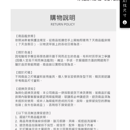
AI
とに計算されます。AFTEEで注文すると、商品を受け取るまで支払い期限
找
送料無料
【注意事項】
を延長できますが、商品を期限内に受け取れない場合があります（例：予
尺
1. 本サービスは「台湾大哥大株式会社」（以下「当社」といいます）によ
約商品や商品到着日が比較的遅い商品）。そのため、商品到着の有無に関
寸
7-11取貨付款
って提供され、ユーザーが取引時に本サービスを通じて商品やサービスを
わらず、AFTEEで指定された期限内にお支払いください。
購入できるようにし、店舗が売買／分割払い売買の債権を当社に譲渡した
送料無料
後、契約に基づいて当社の請求書で帳款を支払うことになります。
二、支払い限度額
2. 「OP Pay Later」を利用する契約関係の目的から、店舗はあなたの個人
付款後7-11取貨
1.初回 AFTEEを ご利用の際に、認証結果及び当社の審査の結果に基づ
情報（名前、電話または住所を含む）を台湾大哥大に提供し、収集、処理
き、限度額が設定されます。
送料無料
および利用するために、当社があなた本人と分割請求書に必要な情報の確
2.決済金額は最低NT$20です。
認、照合および修正を行います。
3.現在、台湾の会員のみご利用いただけます。
宅配
3. 完全なユーザーサービス規約については、以下のリンクを参照してくだ
さい：
https://oppay.tw/userRule
三、利用規約「AFTEE代金後払い」（以下当サービスという）はネットプ
送料無料
ロテクションズ（以下 AFTEE という）が提供し、AFTEEが代金を徴収し
ます。当サービスご利用の際に提供しなければならない個人情報（注文者
離島宅配
の氏名、電話番号、受取人の氏名、電話番号、受取人住所を含むがこれに
送料無料
限らない）は、AFTEEに渡され当サービスで必要な範囲内で利用されま
す。AFTEEの個人情報の収集、処理、利用について、詳細はAFTEE公式ホ
ームページの『個人情報の収集、処理及び利用に関する声明』をご参照く
ださい（
https://aftee.tw/privacypolicy/
）。
AFTEEの初回ご利用の際に、審査を通過すれば、最高額がNT$10,000にな
ります。支払い期限を過ぎた場合、その金額に基づいて年利20%の遅延滞
納金が加算されます。未成年の利用者は、事前に法定代理人または後見人
の同意を得ればAFTEEをご利用いただけます。