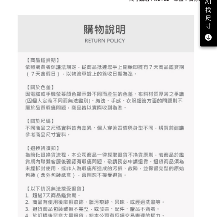
AI
資料（包含姓名、電話或地址）提供予台灣大哥大進項蒐集、處理及利用，
是否繳費成功／繳費後需取消欲退款等相關疑問，請聯繫「AFTEE先享後付
找
免運費
由本公司與您本人進行分期帳單所需資料之確認、核對及更正。
客戶支援中心」
https://netprotections.freshdesk.com/support/home
尺
3.完整用戶服務條款，請詳閱以下連結：
https://oppay.tw/userRule
寸
7-11取貨付款
【注意事項】
１．透過由恩沛科技股份有限公司提供之「AFTEE先享後付」服務完成之交
免運費
易，需依本服務之必要範圍內提供個人資料，並將交易相關給付款項請求債
權轉讓予恩沛科技股份有限公司。
付款後7-11取貨
２．關於個人資料處理事宜，請瀏覽以下網址：
免運費
https://aftee.tw/terms/#terms3
３．未成年的使用者請事先徵得法定代理人或監護人之同意方可使用
宅配
「AFTEE先享後付」，若未經同意申辦者引起之損失，本公司不負相關責
任。
免運費
４．使用「AFTEE先享後付」時，將依據個別帳號之用戶狀況，依本公司即
時審查核予不同之上限額度；若仍有額度不足之情形，本公司將視審查結果
離島宅配
請求用戶進行身份認證。
免運費
５．嚴禁一人註冊多個帳號或使用他人資訊註冊。若發現惡意使用之情形，
恩沛科技股份有限公司將有權停止該用戶之使用額度並採取法律行動。