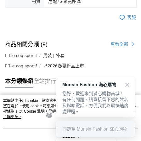
材質
尼龍75 聚氨酯25
客服
商品相關分類 (9)
查看全部
🚴‍♂️ le coq sportif
男裝 | 外套
🚴‍♂️ le coq sportif
📍2026春夏新品上市
本分類熱銷
全站排行
Munsin Fashion 滿心購物
您好，歡迎來到滿心購物商城！
有任何問題，請直接留下您的姓名
本網站中使用 cookie，欲查詢有關本網站使用 cookie 方式之詳情，及若您不希
及聯絡電話，方便我們以最快速度
熱門標籤
望在電腦上使用 cookie 時應如何變更電腦的 cookie 設定，請參閱本網站「
隱私
處理喔~
權條款
」之 Cookie 聲明。您繼續使用本網站即表示您同意本公司得按本網站使
用條款之 Cookie 聲明使用 cookie。
了解更多 >
回覆至 Munsin Fashion 滿心購物
我知道了