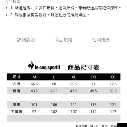
商品特色
悠遊付
1. 嚴選經編四面彈性布料，透氣細滑，穿著舒適具有絕佳彈性。
大哥付你分期
2. 韓版俐落剪裁設計，具運動感的推薦單品。
相關說明
【大哥付你分期使用說明】
AFTEE先享後付
1.本服務由台灣大哥大提供，台灣大哥大用戶可立即使用無須另外申請。
2.付款方式選擇「大哥付你分期」，訂單成立後會自動跳轉到大哥付的交易
相關說明
詳細說明
商品規格
相關推薦
流程，驗證手機門號後，選擇欲分期的期數、繳款截止日，確認付款後即完
【關於「AFTEE先享後付」】
成交易。
ATM付款
AFTEE先享後付是「在收到商品之後才付款」的支付方式。 讓您購物簡單
3.實際核准額度、可分期數及費用金額請依後續交易確認頁面所載為準。
便利好安心！
4.訂單成立30分鐘內，如未前往確認交易或遇審核未通過，訂單將自動取
１．簡單：不需註冊會員、不需綁卡、不需儲值。
運送方式
消。如遇「轉專審核」未通過狀況，表示未達大哥付你分期系統評分，恕無
２．便利：只要手機號碼，簡訊認證，即可結帳。
法說明評估內容。
３．安心：先確認商品／服務後，再付款。
全家取貨付款
【繳款方式說明】
1.分期款項不併入電信帳單，「大哥付你分期」於每月結算日後寄送繳費提
免運費
【「AFTEE先享後付」結帳流程】
醒簡訊。
１．於結帳方式選擇「AFTEE先享後付」後，將跳轉至「AFTEE先享後付」
2.透過簡訊連結打開帳單後，可選擇「超商條碼／台灣大直營門市／銀行轉
付款後全家取貨
結帳頁面，進行簡訊認證並確認金額後，即可完成結帳。
帳／街口支付／iPASS MONEY」等通路繳費。
２．訂單成立數日內，您將收到繳費通知簡訊。
免運費
３．收到繳費通知簡訊後14天內，點擊此簡訊中的連結，可透過四大超商／
【注意事項】
ATM／網路銀行／等多元方式進行付款，方視為交易完成。
萊爾富取貨付款
1.本服務係由「台灣大哥大股份有限公司」（以下簡稱本公司）所提供，讓
※ 請注意：結帳手續完成當下不需立刻繳費，但若您需要取消訂單，請聯絡
用戶於交易時，得透過本服務購買商品或服務，並由商店將買賣／分期付款
免運費
購買商品的店家。未經商家同意取消之訂單仍視為有效，需透過AFTEE先享
買賣價金債權讓與本公司後，依約使用本公司帳單繳交帳款。
後付繳納相關費用。
2.基於同意付款使用「大哥付你分期」之契約關係目的，商店將以您的個人
付款後萊爾富取貨
※ 交易是否成功請以「AFTEE先享後付 」之結帳頁面顯示為準，若有關於