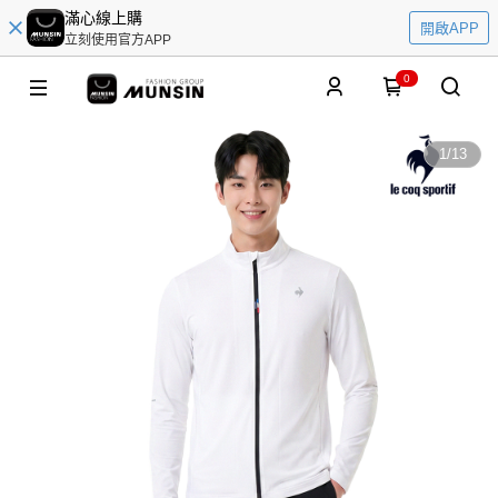
滿心線上購
開啟APP
立刻使用官方APP
0
1
/
13