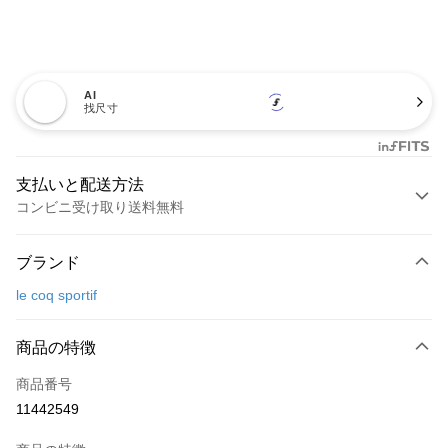
AI
找尺寸
支払いと配送方法
コンビニ受け取り送料無料
お支払い方法
ブランド
クレジットカード1回払い
le coq sportif
コンビニ店頭代金引換
LINE Pay
商品の特徴
Apple Pay
商品番号
11442549
JKOPAY