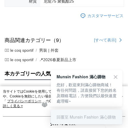
材質
尼龍75 聚氨酯25
カスタマーサービス
商品関連カテゴリー（9）
[すべて表示]
🚴‍♂️ le coq sportif
男裝 | 外套
🚴‍♂️ le coq sportif
📍2026春夏新品上市
本カテゴリーの人気商品
サイト全体のランキング
Munsin Fashion 滿心購物
您好，歡迎來到滿心購物商城！
有任何問題，請直接留下您的姓名
当サイトではCookieを使用しています。当サイトのCookie使用に関する詳細
及聯絡電話，方便我們以最快速度
人気タグ
や、Cookieを無効にしたい場合のブラウザでの設定方法については、当サイト
處理喔~
「
プライバシーポリシー
」のCookieポリシーをご参照ください。お客さま
が、当サイトを引き続き使用される場合、当社がサイト利用規約のCookieポリ
詳しく見る >
シーに基づいてCookieを使用することに同意したものとみなします。
回覆至 Munsin Fashion 滿心購物
分かりました