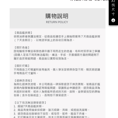
AI
とに計算されます。AFTEEで注文すると、商品を受け取るまで支払い期限
找
送料無料
【注意事項】
を延長できますが、商品を期限内に受け取れない場合があります（例：予
尺
1. 本サービスは「台湾大哥大株式会社」（以下「当社」といいます）によ
約商品や商品到着日が比較的遅い商品）。そのため、商品到着の有無に関
寸
7-11取貨付款
って提供され、ユーザーが取引時に本サービスを通じて商品やサービスを
わらず、AFTEEで指定された期限内にお支払いください。
購入できるようにし、店舗が売買／分割払い売買の債権を当社に譲渡した
送料無料
後、契約に基づいて当社の請求書で帳款を支払うことになります。
二、支払い限度額
2. 「OP Pay Later」を利用する契約関係の目的から、店舗はあなたの個人
付款後7-11取貨
1.初回 AFTEEを ご利用の際に、認証結果及び当社の審査の結果に基づ
情報（名前、電話または住所を含む）を台湾大哥大に提供し、収集、処理
き、限度額が設定されます。
送料無料
および利用するために、当社があなた本人と分割請求書に必要な情報の確
2.決済金額は最低NT$20です。
認、照合および修正を行います。
3.現在、台湾の会員のみご利用いただけます。
宅配
3. 完全なユーザーサービス規約については、以下のリンクを参照してくだ
さい：
https://oppay.tw/userRule
三、利用規約「AFTEE代金後払い」（以下当サービスという）はネットプ
送料無料
ロテクションズ（以下 AFTEE という）が提供し、AFTEEが代金を徴収し
ます。当サービスご利用の際に提供しなければならない個人情報（注文者
離島宅配
の氏名、電話番号、受取人の氏名、電話番号、受取人住所を含むがこれに
送料無料
限らない）は、AFTEEに渡され当サービスで必要な範囲内で利用されま
す。AFTEEの個人情報の収集、処理、利用について、詳細はAFTEE公式ホ
ームページの『個人情報の収集、処理及び利用に関する声明』をご参照く
ださい（
https://aftee.tw/privacypolicy/
）。
AFTEEの初回ご利用の際に、審査を通過すれば、最高額がNT$10,000にな
ります。支払い期限を過ぎた場合、その金額に基づいて年利20%の遅延滞
納金が加算されます。未成年の利用者は、事前に法定代理人または後見人
の同意を得ればAFTEEをご利用いただけます。