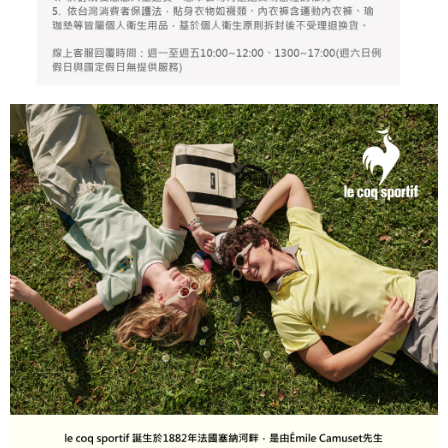
個人情報の処理、利用について疑問がある、または関連する法律の権利を
行使したい場合は、ネットプロテクションズ
cs_tw@netprotections.co.jp
にご連絡ください。上記に示した個人情報を、必要な購入注文書とあわせ
てAFTEEにご提供いただく、またはAFTEEにあなたの個人情報の収集、処
理、利用を許可することににご同意いただけない場合は、当サービスを選
択しないでください。