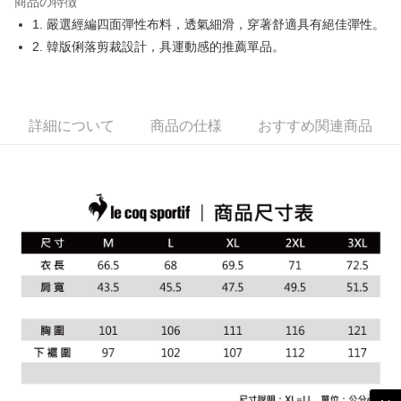
商品の特徴
Easy Wallet
1. 嚴選經編四面彈性布料，透氣細滑，穿著舒適具有絕佳彈性。
OP Pay Later
2. 韓版俐落剪裁設計，具運動感的推薦單品。
説明
【OP Pay Later 使用説明】
AFTEE代金後払い
1. 本サービスは台湾大哥大によって提供され、台湾大哥大のユーザーは追
加の申請なしで即時に利用可能です。
説明
詳細について
商品の仕様
おすすめ関連商品
2. 支払い方法で「OP Pay Later」を選択すると、注文が成立した後に自動
一、 AFTEE代金後払いについて
的に OP Pay Later の取引プロセスに移行し、携帯番号を確認後、分割払
ATM払い
1.お支払い方法でAFTEE代金後払いを選択すると、携帯電話認証ウィンド
いの回数や支払い期限を選択し、支払いを確認すると取引が完了します。
ウが表示されます。
3. 実際の承認額、分割回数および費用については、後続の取引確認ページ
2.SMSで認証してお支払い手続を進めてください。
配送方法
を基準とします。
3.注文するときのお支払いは不要です。商品はご指定の住所に配送されま
4. 注文成立後30分以内に確認取引を行わない場合や審査が通過しない場
す。
全家取貨付款
合、注文は自動的にキャンセルされます。「転専審査」に未通過の状況が
4.ご注文が完了すると、携帯に支払い通知のSMSが届きます。アプリ会員
発生した場合は、システムの評価基準に達していないことを意味し、評価
送料無料
の場合は、AFTEE アプリプッシュ通知が届きます。
内容についての説明はいたしかねます。
5.商品受け取り時のお支払いは不要です。商品を確かめてから、SMSまた
付款後全家取貨
はアプリの通知に従って、4大コンビニ、またはATM/オンラインバンキン
グでお支払いください。
送料無料
【支払い方法の説明】
1. 分割払いの金額は電信請求書に統合されず、「OP Pay Later」は毎月の
代金納付期限は最短で 14 日以内ですので、ご注意ください。AFTEE アプ
萊爾富取貨付款
締め日後に支払いリマインダーのSMSを送信します。
リをダウンロードして AFTEE 会員になるとお支払い期限を最長 45 日以内
2. SMSのリンクを通じて請求書を開いた後、「コンビニバーコード／台湾
送料無料
まで延長できます。
大直営店舗／銀行振込／街口支払い／iPASS MONEY」などのチャネルで
支払いを選択できます。
付款後萊爾富取貨
お支払期限は、ショップが請求した期日と、AFTEEで延長できる日数をも