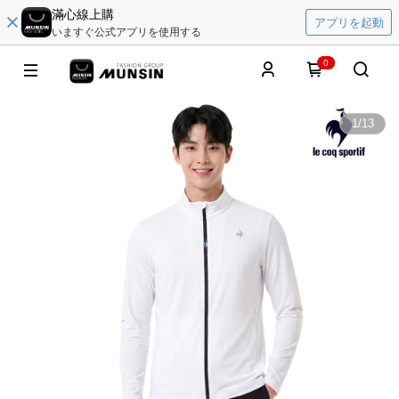
滿心線上購
アプリを起動
いますぐ公式アプリを使用する
0
1
/
13