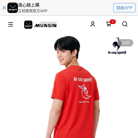
滿心線上購
開啟APP
立刻使用官方APP
0
1
/
10