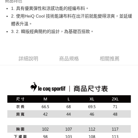
商品特色
悠遊付
1. 具有優異彈性和涼感功能的經編布料。
大哥付你分期
2. 使用HeiQ Cool 技術能讓布料在出汗前就能變得涼爽，並延緩
相關說明
體表升溫。
【大哥付你分期使用說明】
3. 2. 韓版經典簡約的設計，為基礎百搭款。
AFTEE先享後付
1.本服務由台灣大哥大提供，台灣大哥大用戶可立即使用無須另外申請。
2.付款方式選擇「大哥付你分期」，訂單成立後會自動跳轉到大哥付的交易
相關說明
流程，驗證手機門號後，選擇欲分期的期數、繳款截止日，確認付款後即完
【關於「AFTEE先享後付」】
成交易。
ATM付款
AFTEE先享後付是「在收到商品之後才付款」的支付方式。 讓您購物簡單
3.實際核准額度、可分期數及費用金額請依後續交易確認頁面所載為準。
詳細說明
商品規格
相關推薦
便利好安心！
4.訂單成立30分鐘內，如未前往確認交易或遇審核未通過，訂單將自動取
１．簡單：不需註冊會員、不需綁卡、不需儲值。
運送方式
消。如遇「轉專審核」未通過狀況，表示未達大哥付你分期系統評分，恕無
２．便利：只要手機號碼，簡訊認證，即可結帳。
法說明評估內容。
３．安心：先確認商品／服務後，再付款。
全家取貨付款
【繳款方式說明】
1.分期款項不併入電信帳單，「大哥付你分期」於每月結算日後寄送繳費提
免運費
【「AFTEE先享後付」結帳流程】
醒簡訊。
１．於結帳方式選擇「AFTEE先享後付」後，將跳轉至「AFTEE先享後付」
2.透過簡訊連結打開帳單後，可選擇「超商條碼／台灣大直營門市／銀行轉
付款後全家取貨
結帳頁面，進行簡訊認證並確認金額後，即可完成結帳。
帳／街口支付／iPASS MONEY」等通路繳費。
２．訂單成立數日內，您將收到繳費通知簡訊。
免運費
３．收到繳費通知簡訊後14天內，點擊此簡訊中的連結，可透過四大超商／
【注意事項】
ATM／網路銀行／等多元方式進行付款，方視為交易完成。
萊爾富取貨付款
1.本服務係由「台灣大哥大股份有限公司」（以下簡稱本公司）所提供，讓
※ 請注意：結帳手續完成當下不需立刻繳費，但若您需要取消訂單，請聯絡
用戶於交易時，得透過本服務購買商品或服務，並由商店將買賣／分期付款
免運費
購買商品的店家。未經商家同意取消之訂單仍視為有效，需透過AFTEE先享
買賣價金債權讓與本公司後，依約使用本公司帳單繳交帳款。
後付繳納相關費用。
2.基於同意付款使用「大哥付你分期」之契約關係目的，商店將以您的個人
付款後萊爾富取貨
※ 交易是否成功請以「AFTEE先享後付 」之結帳頁面顯示為準，若有關於