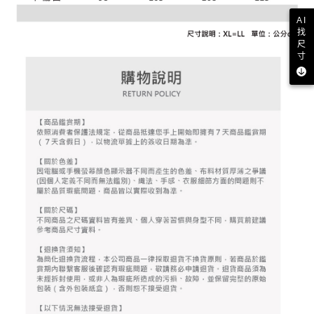
資料（包含姓名、電話或地址）提供予台灣大哥大進項蒐集、處理及利用，
是否繳費成功／繳費後需取消欲退款等相關疑問，請聯繫「AFTEE先享後付
免運費
由本公司與您本人進行分期帳單所需資料之確認、核對及更正。
AI
客戶支援中心」
https://netprotections.freshdesk.com/support/home
3.完整用戶服務條款，請詳閱以下連結：
https://oppay.tw/userRule
找
7-11取貨付款
尺
【注意事項】
寸
１．透過由恩沛科技股份有限公司提供之「AFTEE先享後付」服務完成之交
免運費
易，需依本服務之必要範圍內提供個人資料，並將交易相關給付款項請求債
權轉讓予恩沛科技股份有限公司。
付款後7-11取貨
２．關於個人資料處理事宜，請瀏覽以下網址：
免運費
https://aftee.tw/terms/#terms3
３．未成年的使用者請事先徵得法定代理人或監護人之同意方可使用
宅配
「AFTEE先享後付」，若未經同意申辦者引起之損失，本公司不負相關責
任。
免運費
４．使用「AFTEE先享後付」時，將依據個別帳號之用戶狀況，依本公司即
時審查核予不同之上限額度；若仍有額度不足之情形，本公司將視審查結果
離島宅配
請求用戶進行身份認證。
免運費
５．嚴禁一人註冊多個帳號或使用他人資訊註冊。若發現惡意使用之情形，
恩沛科技股份有限公司將有權停止該用戶之使用額度並採取法律行動。