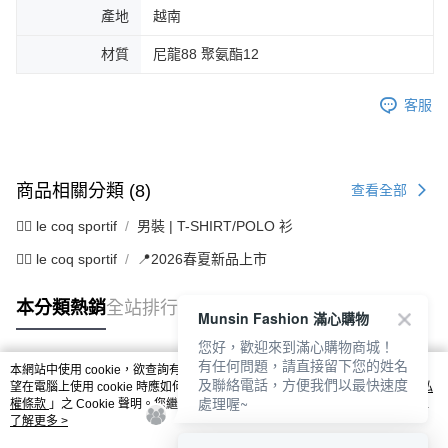
產地
越南
材質
尼龍88 聚氨酯12
客服
商品相關分類 (8)
查看全部
🚴‍♂️ le coq sportif
男裝 | T-SHIRT/POLO 衫
🚴‍♂️ le coq sportif
📍2026春夏新品上市
本分類熱銷
全站排行
Munsin Fashion 滿心購物
您好，歡迎來到滿心購物商城！
有任何問題，請直接留下您的姓名
本網站中使用 cookie，欲查詢有關本網站使用 cookie 方式之詳情，及若您不希
及聯絡電話，方便我們以最快速度
熱門標籤
望在電腦上使用 cookie 時應如何變更電腦的 cookie 設定，請參閱本網站「
隱私
處理喔~
權條款
」之 Cookie 聲明。您繼續使用本網站即表示您同意本公司得按本網站使
用條款之 Cookie 聲明使用 cookie。
了解更多 >