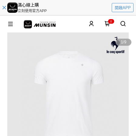
滿心線上購
開啟APP
立刻使用官方APP
0
1
/
9