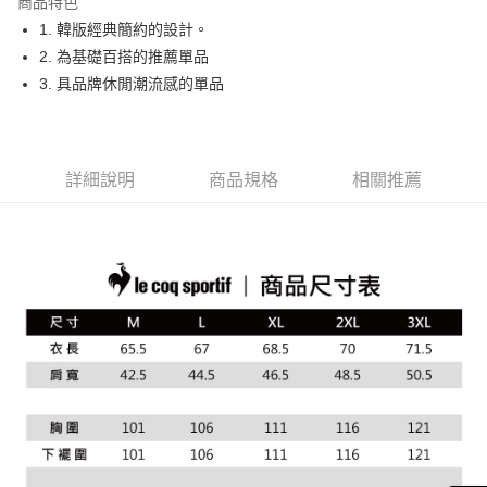
商品特色
悠遊付
1. 韓版經典簡約的設計。
大哥付你分期
2. 為基礎百搭的推薦單品
相關說明
3. 具品牌休閒潮流感的單品
【大哥付你分期使用說明】
AFTEE先享後付
1.本服務由台灣大哥大提供，台灣大哥大用戶可立即使用無須另外申請。
2.付款方式選擇「大哥付你分期」，訂單成立後會自動跳轉到大哥付的交易
相關說明
流程，驗證手機門號後，選擇欲分期的期數、繳款截止日，確認付款後即完
【關於「AFTEE先享後付」】
詳細說明
商品規格
相關推薦
成交易。
ATM付款
AFTEE先享後付是「在收到商品之後才付款」的支付方式。 讓您購物簡單
3.實際核准額度、可分期數及費用金額請依後續交易確認頁面所載為準。
便利好安心！
4.訂單成立30分鐘內，如未前往確認交易或遇審核未通過，訂單將自動取
１．簡單：不需註冊會員、不需綁卡、不需儲值。
運送方式
消。如遇「轉專審核」未通過狀況，表示未達大哥付你分期系統評分，恕無
２．便利：只要手機號碼，簡訊認證，即可結帳。
法說明評估內容。
３．安心：先確認商品／服務後，再付款。
全家取貨付款
【繳款方式說明】
1.分期款項不併入電信帳單，「大哥付你分期」於每月結算日後寄送繳費提
免運費
【「AFTEE先享後付」結帳流程】
醒簡訊。
１．於結帳方式選擇「AFTEE先享後付」後，將跳轉至「AFTEE先享後付」
2.透過簡訊連結打開帳單後，可選擇「超商條碼／台灣大直營門市／銀行轉
付款後全家取貨
結帳頁面，進行簡訊認證並確認金額後，即可完成結帳。
帳／街口支付／iPASS MONEY」等通路繳費。
２．訂單成立數日內，您將收到繳費通知簡訊。
免運費
３．收到繳費通知簡訊後14天內，點擊此簡訊中的連結，可透過四大超商／
【注意事項】
ATM／網路銀行／等多元方式進行付款，方視為交易完成。
萊爾富取貨付款
1.本服務係由「台灣大哥大股份有限公司」（以下簡稱本公司）所提供，讓
※ 請注意：結帳手續完成當下不需立刻繳費，但若您需要取消訂單，請聯絡
用戶於交易時，得透過本服務購買商品或服務，並由商店將買賣／分期付款
免運費
購買商品的店家。未經商家同意取消之訂單仍視為有效，需透過AFTEE先享
買賣價金債權讓與本公司後，依約使用本公司帳單繳交帳款。
後付繳納相關費用。
2.基於同意付款使用「大哥付你分期」之契約關係目的，商店將以您的個人
付款後萊爾富取貨
※ 交易是否成功請以「AFTEE先享後付 」之結帳頁面顯示為準，若有關於