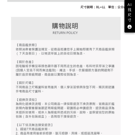
資料（包含姓名、電話或地址）提供予台灣大哥大進項蒐集、處理及利用，
是否繳費成功／繳費後需取消欲退款等相關疑問，請聯繫「AFTEE先享後付
AI
免運費
由本公司與您本人進行分期帳單所需資料之確認、核對及更正。
客戶支援中心」
https://netprotections.freshdesk.com/support/home
找
3.完整用戶服務條款，請詳閱以下連結：
https://oppay.tw/userRule
尺
7-11取貨付款
寸
【注意事項】
１．透過由恩沛科技股份有限公司提供之「AFTEE先享後付」服務完成之交
免運費
易，需依本服務之必要範圍內提供個人資料，並將交易相關給付款項請求債
權轉讓予恩沛科技股份有限公司。
付款後7-11取貨
２．關於個人資料處理事宜，請瀏覽以下網址：
免運費
https://aftee.tw/terms/#terms3
３．未成年的使用者請事先徵得法定代理人或監護人之同意方可使用
宅配
「AFTEE先享後付」，若未經同意申辦者引起之損失，本公司不負相關責
任。
免運費
４．使用「AFTEE先享後付」時，將依據個別帳號之用戶狀況，依本公司即
時審查核予不同之上限額度；若仍有額度不足之情形，本公司將視審查結果
離島宅配
請求用戶進行身份認證。
免運費
５．嚴禁一人註冊多個帳號或使用他人資訊註冊。若發現惡意使用之情形，
恩沛科技股份有限公司將有權停止該用戶之使用額度並採取法律行動。