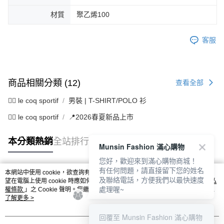
材質
聚乙烯100
客服
商品相關分類 (12)
查看全部
🚴‍♂️ le coq sportif
男裝 | T-SHIRT/POLO 衫
🚴‍♂️ le coq sportif
📍2026春夏新品上市
本分類熱銷
全站排行
Munsin Fashion 滿心購物
您好，歡迎來到滿心購物商城！
有任何問題，請直接留下您的姓名
本網站中使用 cookie，欲查詢有關本網站使用 cookie 方式之詳情，及若您不希
及聯絡電話，方便我們以最快速度
熱門標籤
望在電腦上使用 cookie 時應如何變更電腦的 cookie 設定，請參閱本網站「
隱私
處理喔~
權條款
」之 Cookie 聲明。您繼續使用本網站即表示您同意本公司得按本網站使
用條款之 Cookie 聲明使用 cookie。
了解更多 >
回覆至 Munsin Fashion 滿心購物