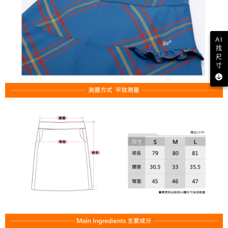
AI
找
尺
寸