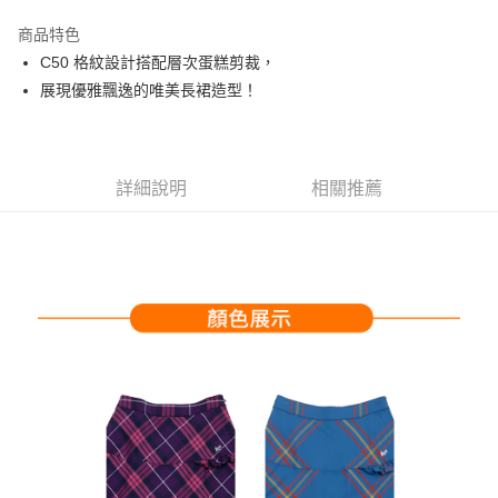
街口支付
商品特色
悠遊付
C50 格紋設計搭配層次蛋糕剪裁，
大哥付你分期
展現優雅飄逸的唯美長裙造型！
相關說明
【大哥付你分期使用說明】
AFTEE先享後付
1.本服務由台灣大哥大提供，台灣大哥大用戶可立即使用無須另外申請。
2.付款方式選擇「大哥付你分期」，訂單成立後會自動跳轉到大哥付的交易
相關說明
詳細說明
相關推薦
流程，驗證手機門號後，選擇欲分期的期數、繳款截止日，確認付款後即完
【關於「AFTEE先享後付」】
成交易。
ATM付款
AFTEE先享後付是「在收到商品之後才付款」的支付方式。 讓您購物簡單
3.實際核准額度、可分期數及費用金額請依後續交易確認頁面所載為準。
便利好安心！
4.訂單成立30分鐘內，如未前往確認交易或遇審核未通過，訂單將自動取
１．簡單：不需註冊會員、不需綁卡、不需儲值。
運送方式
消。如遇「轉專審核」未通過狀況，表示未達大哥付你分期系統評分，恕無
２．便利：只要手機號碼，簡訊認證，即可結帳。
法說明評估內容。
３．安心：先確認商品／服務後，再付款。
全家取貨付款
【繳款方式說明】
1.分期款項不併入電信帳單，「大哥付你分期」於每月結算日後寄送繳費提
免運費
【「AFTEE先享後付」結帳流程】
醒簡訊。
１．於結帳方式選擇「AFTEE先享後付」後，將跳轉至「AFTEE先享後付」
2.透過簡訊連結打開帳單後，可選擇「超商條碼／台灣大直營門市／銀行轉
付款後全家取貨
結帳頁面，進行簡訊認證並確認金額後，即可完成結帳。
帳／街口支付／iPASS MONEY」等通路繳費。
２．訂單成立數日內，您將收到繳費通知簡訊。
免運費
３．收到繳費通知簡訊後14天內，點擊此簡訊中的連結，可透過四大超商／
【注意事項】
ATM／網路銀行／等多元方式進行付款，方視為交易完成。
萊爾富取貨付款
1.本服務係由「台灣大哥大股份有限公司」（以下簡稱本公司）所提供，讓
※ 請注意：結帳手續完成當下不需立刻繳費，但若您需要取消訂單，請聯絡
用戶於交易時，得透過本服務購買商品或服務，並由商店將買賣／分期付款
免運費
購買商品的店家。未經商家同意取消之訂單仍視為有效，需透過AFTEE先享