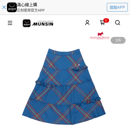
滿心線上購
開啟APP
立刻使用官方APP
0
1
/
6