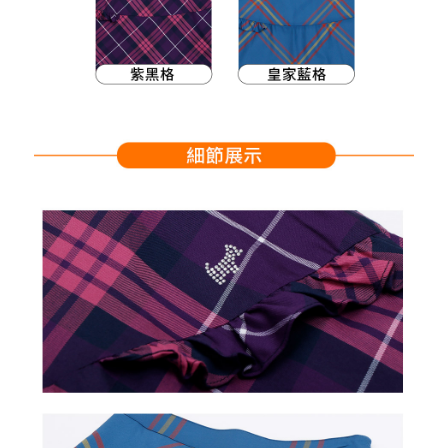
買賣價金債權讓與本公司後，依約使用本公司帳單繳交帳款。
後付繳納相關費用。
2.基於同意付款使用「大哥付你分期」之契約關係目的，商店將以您的個人
付款後萊爾富取貨
※ 交易是否成功請以「AFTEE先享後付 」之結帳頁面顯示為準，若有關於
資料（包含姓名、電話或地址）提供予台灣大哥大進項蒐集、處理及利用，
是否繳費成功／繳費後需取消欲退款等相關疑問，請聯繫「AFTEE先享後付
免運費
由本公司與您本人進行分期帳單所需資料之確認、核對及更正。
客戶支援中心」
https://netprotections.freshdesk.com/support/home
3.完整用戶服務條款，請詳閱以下連結：
https://oppay.tw/userRule
7-11取貨付款
【注意事項】
１．透過由恩沛科技股份有限公司提供之「AFTEE先享後付」服務完成之交
免運費
易，需依本服務之必要範圍內提供個人資料，並將交易相關給付款項請求債
權轉讓予恩沛科技股份有限公司。
付款後7-11取貨
２．關於個人資料處理事宜，請瀏覽以下網址：
免運費
https://aftee.tw/terms/#terms3
３．未成年的使用者請事先徵得法定代理人或監護人之同意方可使用
宅配
「AFTEE先享後付」，若未經同意申辦者引起之損失，本公司不負相關責
任。
免運費
４．使用「AFTEE先享後付」時，將依據個別帳號之用戶狀況，依本公司即
時審查核予不同之上限額度；若仍有額度不足之情形，本公司將視審查結果
離島宅配
請求用戶進行身份認證。
免運費
５．嚴禁一人註冊多個帳號或使用他人資訊註冊。若發現惡意使用之情形，
恩沛科技股份有限公司將有權停止該用戶之使用額度並採取法律行動。