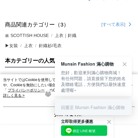
商品関連カテゴリー（3）
[すべて表示]
🎀 SCOTTISH HOUSE
上衣｜針織
▶女裝
上衣
針織衫/毛衣
本カテゴリーの人気商品
サイト全体のランキング
Munsin Fashion 滿心購物
您好，歡迎來到滿心購物商城！
有任何問題，請直接留下您的姓名
当サイトではCookieを使用しています。当サイトのCookie使用に関する詳細
及聯絡電話，方便我們以最快速度
人気タグ
や、Cookieを無効にしたい場合のブラウザでの設定方法については、当サイト
處理喔~
「
プライバシーポリシー
」のCookieポリシーをご参照ください。お客さま
が、当サイトを引き続き使用される場合、当社がサイト利用規約のCookieポリ
詳しく見る >
シーに基づいてCookieを使用することに同意したものとみなします。
回覆至 Munsin Fashion 滿心購物
分かりました
立即取得更多優惠
綁定 LINE 帳號