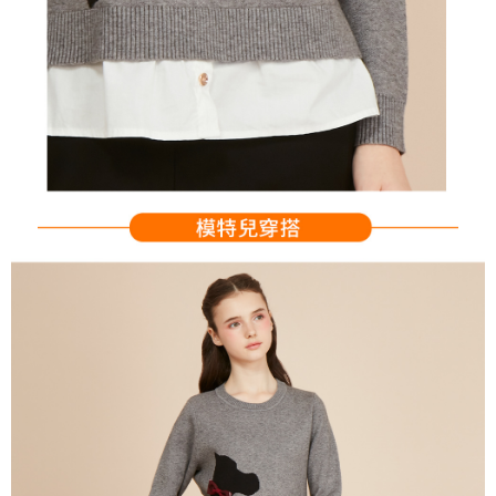
の同意を得ればAFTEEをご利用いただけます。
個人情報の処理、利用について疑問がある、または関連する法律の権利を
行使したい場合は、ネットプロテクションズ
cs_tw@netprotections.co.jp
にご連絡ください。上記に示した個人情報を、必要な購入注文書とあわせ
てAFTEEにご提供いただく、またはAFTEEにあなたの個人情報の収集、処
理、利用を許可することににご同意いただけない場合は、当サービスを選
択しないでください。