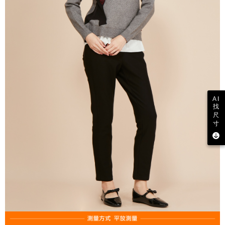
AI
找
尺
寸