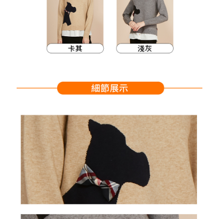
支払いを選択できます。
付款後萊爾富取貨
お支払期限は、ショップが請求した期日と、AFTEEで延長できる日数をも
とに計算されます。AFTEEで注文すると、商品を受け取るまで支払い期限
送料無料
【注意事項】
を延長できますが、商品を期限内に受け取れない場合があります（例：予
1. 本サービスは「台湾大哥大株式会社」（以下「当社」といいます）によ
約商品や商品到着日が比較的遅い商品）。そのため、商品到着の有無に関
7-11取貨付款
って提供され、ユーザーが取引時に本サービスを通じて商品やサービスを
わらず、AFTEEで指定された期限内にお支払いください。
購入できるようにし、店舗が売買／分割払い売買の債権を当社に譲渡した
送料無料
後、契約に基づいて当社の請求書で帳款を支払うことになります。
二、支払い限度額
2. 「OP Pay Later」を利用する契約関係の目的から、店舗はあなたの個人
付款後7-11取貨
1.初回 AFTEEを ご利用の際に、認証結果及び当社の審査の結果に基づ
情報（名前、電話または住所を含む）を台湾大哥大に提供し、収集、処理
き、限度額が設定されます。
送料無料
および利用するために、当社があなた本人と分割請求書に必要な情報の確
2.決済金額は最低NT$20です。
認、照合および修正を行います。
3.現在、台湾の会員のみご利用いただけます。
宅配
3. 完全なユーザーサービス規約については、以下のリンクを参照してくだ
さい：
https://oppay.tw/userRule
三、利用規約「AFTEE代金後払い」（以下当サービスという）はネットプ
送料無料
ロテクションズ（以下 AFTEE という）が提供し、AFTEEが代金を徴収し
ます。当サービスご利用の際に提供しなければならない個人情報（注文者
離島宅配
の氏名、電話番号、受取人の氏名、電話番号、受取人住所を含むがこれに
送料無料
限らない）は、AFTEEに渡され当サービスで必要な範囲内で利用されま
す。AFTEEの個人情報の収集、処理、利用について、詳細はAFTEE公式ホ
ームページの『個人情報の収集、処理及び利用に関する声明』をご参照く
ださい（
https://aftee.tw/privacypolicy/
）。
AFTEEの初回ご利用の際に、審査を通過すれば、最高額がNT$10,000にな
ります。支払い期限を過ぎた場合、その金額に基づいて年利20%の遅延滞
納金が加算されます。未成年の利用者は、事前に法定代理人または後見人