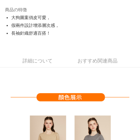
JKOPAY
商品の特徴
Easy Wallet
大狗圖案俏皮可愛，
OP Pay Later
假兩件設計增添層次感，
説明
長袖針織舒適百搭！
【OP Pay Later 使用説明】
AFTEE代金後払い
1. 本サービスは台湾大哥大によって提供され、台湾大哥大のユーザーは追
加の申請なしで即時に利用可能です。
説明
2. 支払い方法で「OP Pay Later」を選択すると、注文が成立した後に自動
一、 AFTEE代金後払いについて
詳細について
おすすめ関連商品
的に OP Pay Later の取引プロセスに移行し、携帯番号を確認後、分割払
ATM払い
1.お支払い方法でAFTEE代金後払いを選択すると、携帯電話認証ウィンド
いの回数や支払い期限を選択し、支払いを確認すると取引が完了します。
ウが表示されます。
3. 実際の承認額、分割回数および費用については、後続の取引確認ページ
2.SMSで認証してお支払い手続を進めてください。
配送方法
を基準とします。
3.注文するときのお支払いは不要です。商品はご指定の住所に配送されま
4. 注文成立後30分以内に確認取引を行わない場合や審査が通過しない場
す。
全家取貨付款
合、注文は自動的にキャンセルされます。「転専審査」に未通過の状況が
4.ご注文が完了すると、携帯に支払い通知のSMSが届きます。アプリ会員
発生した場合は、システムの評価基準に達していないことを意味し、評価
送料無料
の場合は、AFTEE アプリプッシュ通知が届きます。
内容についての説明はいたしかねます。
5.商品受け取り時のお支払いは不要です。商品を確かめてから、SMSまた
付款後全家取貨
はアプリの通知に従って、4大コンビニ、またはATM/オンラインバンキン
グでお支払いください。
送料無料
【支払い方法の説明】
1. 分割払いの金額は電信請求書に統合されず、「OP Pay Later」は毎月の
代金納付期限は最短で 14 日以内ですので、ご注意ください。AFTEE アプ
萊爾富取貨付款
締め日後に支払いリマインダーのSMSを送信します。
リをダウンロードして AFTEE 会員になるとお支払い期限を最長 45 日以内
2. SMSのリンクを通じて請求書を開いた後、「コンビニバーコード／台湾
送料無料
まで延長できます。
大直営店舗／銀行振込／街口支払い／iPASS MONEY」などのチャネルで