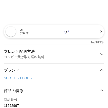
AI
找尺寸
支払いと配送方法
コンビニ受け取り送料無料
お支払い方法
ブランド
クレジットカード1回払い
SCOTTISH HOUSE
コンビニ店頭代金引換
LINE Pay
商品の特徴
Apple Pay
商品番号
11292997