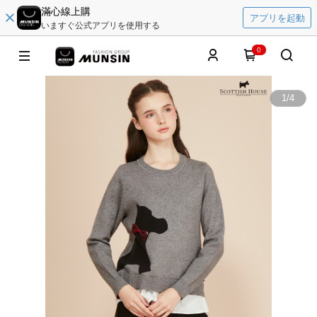
滿心線上購
アプリを起動
いますぐ公式アプリを使用する
0
1
/
4