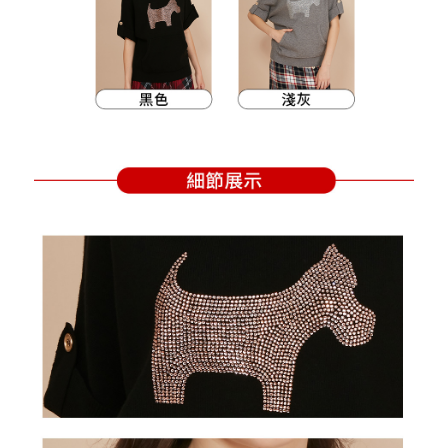
支払いを選択できます。
付款後萊爾富取貨
お支払期限は、ショップが請求した期日と、AFTEEで延長できる日数をも
とに計算されます。AFTEEで注文すると、商品を受け取るまで支払い期限
送料無料
【注意事項】
を延長できますが、商品を期限内に受け取れない場合があります（例：予
1. 本サービスは「台湾大哥大株式会社」（以下「当社」といいます）によ
約商品や商品到着日が比較的遅い商品）。そのため、商品到着の有無に関
7-11取貨付款
って提供され、ユーザーが取引時に本サービスを通じて商品やサービスを
わらず、AFTEEで指定された期限内にお支払いください。
購入できるようにし、店舗が売買／分割払い売買の債権を当社に譲渡した
送料無料
後、契約に基づいて当社の請求書で帳款を支払うことになります。
二、支払い限度額
2. 「OP Pay Later」を利用する契約関係の目的から、店舗はあなたの個人
付款後7-11取貨
1.初回 AFTEEを ご利用の際に、認証結果及び当社の審査の結果に基づ
情報（名前、電話または住所を含む）を台湾大哥大に提供し、収集、処理
き、限度額が設定されます。
送料無料
および利用するために、当社があなた本人と分割請求書に必要な情報の確
2.決済金額は最低NT$20です。
認、照合および修正を行います。
3.現在、台湾の会員のみご利用いただけます。
宅配
3. 完全なユーザーサービス規約については、以下のリンクを参照してくだ
さい：
https://oppay.tw/userRule
三、利用規約「AFTEE代金後払い」（以下当サービスという）はネットプ
送料無料
ロテクションズ（以下 AFTEE という）が提供し、AFTEEが代金を徴収し
ます。当サービスご利用の際に提供しなければならない個人情報（注文者
離島宅配
の氏名、電話番号、受取人の氏名、電話番号、受取人住所を含むがこれに
送料無料
限らない）は、AFTEEに渡され当サービスで必要な範囲内で利用されま
す。AFTEEの個人情報の収集、処理、利用について、詳細はAFTEE公式ホ
ームページの『個人情報の収集、処理及び利用に関する声明』をご参照く
ださい（
https://aftee.tw/privacypolicy/
）。
AFTEEの初回ご利用の際に、審査を通過すれば、最高額がNT$10,000にな
ります。支払い期限を過ぎた場合、その金額に基づいて年利20%の遅延滞
納金が加算されます。未成年の利用者は、事前に法定代理人または後見人