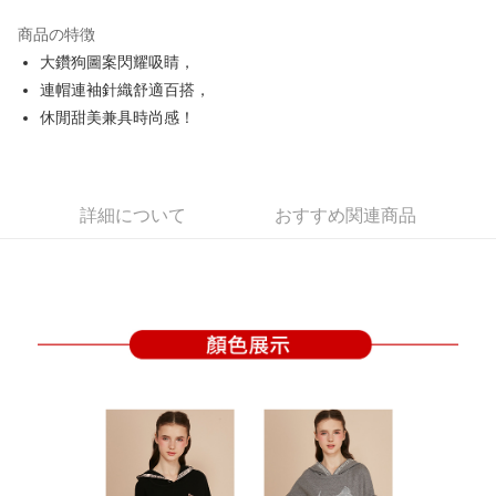
JKOPAY
商品の特徴
Easy Wallet
大鑽狗圖案閃耀吸睛，
OP Pay Later
連帽連袖針織舒適百搭，
説明
休閒甜美兼具時尚感！
【OP Pay Later 使用説明】
AFTEE代金後払い
1. 本サービスは台湾大哥大によって提供され、台湾大哥大のユーザーは追
加の申請なしで即時に利用可能です。
説明
2. 支払い方法で「OP Pay Later」を選択すると、注文が成立した後に自動
一、 AFTEE代金後払いについて
詳細について
おすすめ関連商品
的に OP Pay Later の取引プロセスに移行し、携帯番号を確認後、分割払
ATM払い
1.お支払い方法でAFTEE代金後払いを選択すると、携帯電話認証ウィンド
いの回数や支払い期限を選択し、支払いを確認すると取引が完了します。
ウが表示されます。
3. 実際の承認額、分割回数および費用については、後続の取引確認ページ
2.SMSで認証してお支払い手続を進めてください。
配送方法
を基準とします。
3.注文するときのお支払いは不要です。商品はご指定の住所に配送されま
4. 注文成立後30分以内に確認取引を行わない場合や審査が通過しない場
す。
全家取貨付款
合、注文は自動的にキャンセルされます。「転専審査」に未通過の状況が
4.ご注文が完了すると、携帯に支払い通知のSMSが届きます。アプリ会員
発生した場合は、システムの評価基準に達していないことを意味し、評価
送料無料
の場合は、AFTEE アプリプッシュ通知が届きます。
内容についての説明はいたしかねます。
5.商品受け取り時のお支払いは不要です。商品を確かめてから、SMSまた
付款後全家取貨
はアプリの通知に従って、4大コンビニ、またはATM/オンラインバンキン
グでお支払いください。
送料無料
【支払い方法の説明】
1. 分割払いの金額は電信請求書に統合されず、「OP Pay Later」は毎月の
代金納付期限は最短で 14 日以内ですので、ご注意ください。AFTEE アプ
萊爾富取貨付款
締め日後に支払いリマインダーのSMSを送信します。
リをダウンロードして AFTEE 会員になるとお支払い期限を最長 45 日以内
2. SMSのリンクを通じて請求書を開いた後、「コンビニバーコード／台湾
送料無料
まで延長できます。
大直営店舗／銀行振込／街口支払い／iPASS MONEY」などのチャネルで