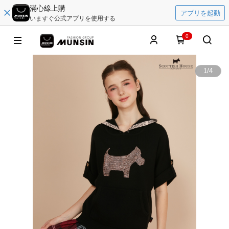
滿心線上購
アプリを起動
いますぐ公式アプリを使用する
0
1
/
4