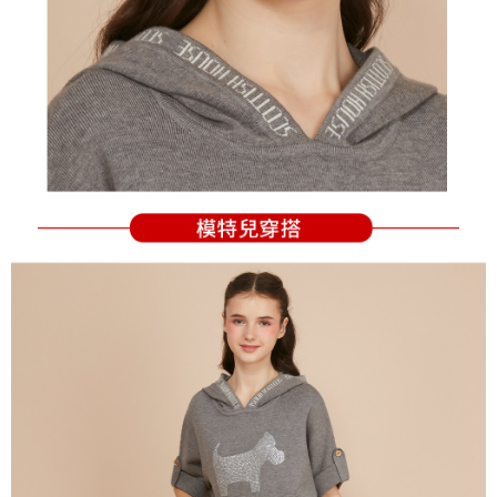
の同意を得ればAFTEEをご利用いただけます。
個人情報の処理、利用について疑問がある、または関連する法律の権利を
行使したい場合は、ネットプロテクションズ
cs_tw@netprotections.co.jp
にご連絡ください。上記に示した個人情報を、必要な購入注文書とあわせ
てAFTEEにご提供いただく、またはAFTEEにあなたの個人情報の収集、処
理、利用を許可することににご同意いただけない場合は、当サービスを選
択しないでください。