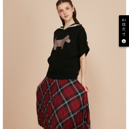
AI
找
尺
寸