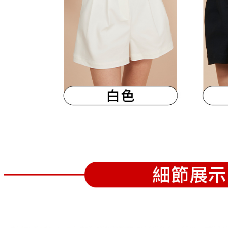
離島宅配
５．嚴禁
免運費
形，恩沛
動。