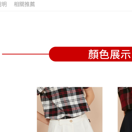
全家取貨
1.分期款
【「AFT
說明
相關推薦
醒簡訊。
免運費
１．於結帳
2.透過簡
付」結帳
帳／街口支
付款後全
２．訂單
３．收到繳
免運費
【注意事
／ATM／
1.本服務
※ 請注意
萊爾富取
用戶於交
絡購買商品
款買賣價
先享後付
免運費
2.基於同
※ 交易是
資料（包
是否繳費成
付款後萊
用，由本
付客戶支
免運費
3.完整用
【注意事
7-11取貨
１．透過由
交易，需
免運費
求債權轉
２．關於
付款後7-1
https://aft
免運費
３．未成
「AFTE
宅配
任。
４．使用「
免運費
即時審查
結果請求