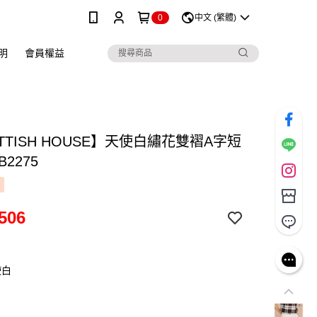
0
中文 (繁體)
明
會員權益
TTISH HOUSE】天使白繡花雙褶A字短
B2275
506
使白