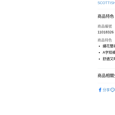
信用卡一
SCOTTIS
超商取貨
商品特色
LINE Pay
商品編號
Apple Pay
11018326
商品特色
街口支付
繡花雙
悠遊付
A字短
舒適又
大哥付你
相關說明
【大哥付
AFTEE先
商品相關分
1.本服務
2.付款方
相關說明
流程，驗
🎀 SCOTT
【關於「A
ATM付款
完成交易
分享
AFTEE
▶女裝
3.實際核
便利好安
4.訂單成
１．簡單
🎀 SCOTT
消。如遇
２．便利
運送方式
無法說明
３．安心
【繳款方