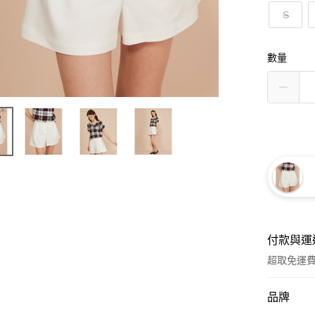
S
數量
付款與運
超取免運
付款方式
品牌