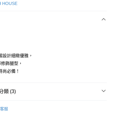
次付款
H HOUSE
付款
褶設計細緻優雅，
褲修飾腿型，
時尚必備！
分期
你分期使用說明】
享後付
類 (3)
由台灣大哥大提供，台灣大哥大用戶可立即使用無須另外申請。
式選擇「大哥付你分期」，訂單成立後會自動跳轉到大哥付的交易
證手機門號後，選擇欲分期的期數、繳款截止日，確認付款後即
ISH HOUSE
下著｜褲裝
FTEE先享後付」】
。
客服
先享後付是「在收到商品之後才付款」的支付方式。 讓您購物簡單
准額度、可分期數及費用金額請依後續交易確認頁面所載為準。
褲裝
長褲
心！
立30分鐘內，如未前往確認交易或遇審核未通過，訂單將自動取
：不需註冊會員、不需綁卡、不需儲值。
ISH HOUSE
😍 25秋冬單品
「轉專審核」未通過狀況，表示未達大哥付你分期系統評分，恕
：只要手機號碼，簡訊認證，即可結帳。
評估內容。
：先確認商品／服務後，再付款。
式說明】