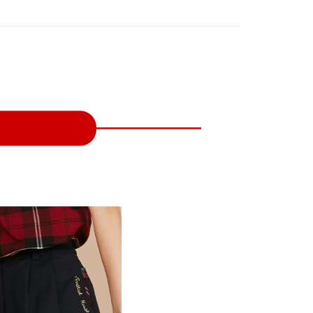
付款
項不併入電信帳單，「大哥付你分期」於每月結算日後寄送繳費提
EE先享後付」結帳流程】
方式選擇「AFTEE先享後付」後，將跳轉至「AFTEE先享後
訊連結打開帳單後，可選擇「超商條碼／台灣大直營門市／銀行轉
頁面，進行簡訊認證並確認金額後，即可完成結帳。
付／iPASS MONEY」等通路繳費。
家取貨
成立數日內，您將收到繳費通知簡訊。
費通知簡訊後14天內，點擊此簡訊中的連結，可透過四大超商
項】
網路銀行／等多元方式進行付款，方視為交易完成。
係由「台灣大哥大股份有限公司」（以下簡稱本公司）所提供，讓
：結帳手續完成當下不需立刻繳費，但若您需要取消訂單，請聯
貨付款
易時，得透過本服務購買商品或服務，並由商店將買賣／分期付
的店家。未經商家同意取消之訂單仍視為有效，需透過AFTEE
金債權讓與本公司後，依約使用本公司帳單繳交帳款。
繳納相關費用。
意付款使用「大哥付你分期」之契約關係目的，商店將以您的個人
否成功請以「AFTEE先享後付 」之結帳頁面顯示為準，若有關於
含姓名、電話或地址）提供予台灣大哥大進項蒐集、處理及利
功／繳費後需取消欲退款等相關疑問，請聯繫「AFTEE先享後
爾富取貨
公司與您本人進行分期帳單所需資料之確認、核對及更正。
援中心」
https://netprotections.freshdesk.com/support/home
戶服務條款，請詳閱以下連結：
https://oppay.tw/userRule
項】
付款
恩沛科技股份有限公司提供之「AFTEE先享後付」服務完成之
依本服務之必要範圍內提供個人資料，並將交易相關給付款項請
讓予恩沛科技股份有限公司。
個人資料處理事宜，請瀏覽以下網址：
1取貨
ee.tw/terms/#terms3
年的使用者請事先徵得法定代理人或監護人之同意方可使用
E先享後付」，若未經同意申辦者引起之損失，本公司不負相關責
AFTEE先享後付」時，將依據個別帳號之用戶狀況，依本公司
核予不同之上限額度；若仍有額度不足之情形，本公司將視審查
用戶進行身份認證。