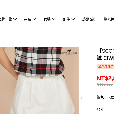
品牌一覽
男裝
女裝
配件
熱銷話題
購物說
【SCO
褲 CIW
超取免運費
NT$2,
NT$3,580
顏色：天
尺寸