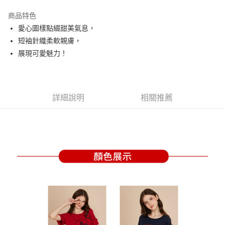
街口支付
商品特色
悠遊付
愛心圖樣點綴甜美氣息，
大哥付你分期
短袖針織柔軟親膚，
相關說明
展現可愛魅力！
【大哥付你分期使用說明】
AFTEE先享後付
1.本服務由台灣大哥大提供，台灣大哥大用戶可立即使用無須另外申請。
2.付款方式選擇「大哥付你分期」，訂單成立後會自動跳轉到大哥付的交易
相關說明
流程，驗證手機門號後，選擇欲分期的期數、繳款截止日，確認付款後即完
【關於「AFTEE先享後付」】
詳細說明
相關推薦
成交易。
ATM付款
AFTEE先享後付是「在收到商品之後才付款」的支付方式。 讓您購物簡單
3.實際核准額度、可分期數及費用金額請依後續交易確認頁面所載為準。
便利好安心！
4.訂單成立30分鐘內，如未前往確認交易或遇審核未通過，訂單將自動取
１．簡單：不需註冊會員、不需綁卡、不需儲值。
運送方式
消。如遇「轉專審核」未通過狀況，表示未達大哥付你分期系統評分，恕無
２．便利：只要手機號碼，簡訊認證，即可結帳。
法說明評估內容。
３．安心：先確認商品／服務後，再付款。
全家取貨付款
【繳款方式說明】
1.分期款項不併入電信帳單，「大哥付你分期」於每月結算日後寄送繳費提
免運費
【「AFTEE先享後付」結帳流程】
醒簡訊。
１．於結帳方式選擇「AFTEE先享後付」後，將跳轉至「AFTEE先享後付」
2.透過簡訊連結打開帳單後，可選擇「超商條碼／台灣大直營門市／銀行轉
付款後全家取貨
結帳頁面，進行簡訊認證並確認金額後，即可完成結帳。
帳／街口支付／iPASS MONEY」等通路繳費。
２．訂單成立數日內，您將收到繳費通知簡訊。
免運費
３．收到繳費通知簡訊後14天內，點擊此簡訊中的連結，可透過四大超商／
【注意事項】
ATM／網路銀行／等多元方式進行付款，方視為交易完成。
萊爾富取貨付款
1.本服務係由「台灣大哥大股份有限公司」（以下簡稱本公司）所提供，讓
※ 請注意：結帳手續完成當下不需立刻繳費，但若您需要取消訂單，請聯絡
用戶於交易時，得透過本服務購買商品或服務，並由商店將買賣／分期付款
免運費
購買商品的店家。未經商家同意取消之訂單仍視為有效，需透過AFTEE先享