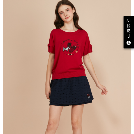
AI
找
尺
寸