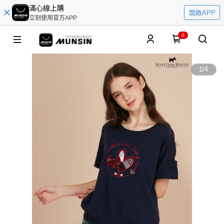
滿心線上購
開啟APP
立刻使用官方APP
0
1
/
4