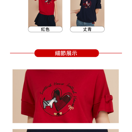
買賣價金債權讓與本公司後，依約使用本公司帳單繳交帳款。
後付繳納相關費用。
2.基於同意付款使用「大哥付你分期」之契約關係目的，商店將以您的個人
付款後萊爾富取貨
※ 交易是否成功請以「AFTEE先享後付 」之結帳頁面顯示為準，若有關於
資料（包含姓名、電話或地址）提供予台灣大哥大進項蒐集、處理及利用，
是否繳費成功／繳費後需取消欲退款等相關疑問，請聯繫「AFTEE先享後付
免運費
由本公司與您本人進行分期帳單所需資料之確認、核對及更正。
客戶支援中心」
https://netprotections.freshdesk.com/support/home
3.完整用戶服務條款，請詳閱以下連結：
https://oppay.tw/userRule
7-11取貨付款
【注意事項】
１．透過由恩沛科技股份有限公司提供之「AFTEE先享後付」服務完成之交
免運費
易，需依本服務之必要範圍內提供個人資料，並將交易相關給付款項請求債
權轉讓予恩沛科技股份有限公司。
付款後7-11取貨
２．關於個人資料處理事宜，請瀏覽以下網址：
免運費
https://aftee.tw/terms/#terms3
３．未成年的使用者請事先徵得法定代理人或監護人之同意方可使用
宅配
「AFTEE先享後付」，若未經同意申辦者引起之損失，本公司不負相關責
任。
免運費
４．使用「AFTEE先享後付」時，將依據個別帳號之用戶狀況，依本公司即
時審查核予不同之上限額度；若仍有額度不足之情形，本公司將視審查結果
離島宅配
請求用戶進行身份認證。
免運費
５．嚴禁一人註冊多個帳號或使用他人資訊註冊。若發現惡意使用之情形，
恩沛科技股份有限公司將有權停止該用戶之使用額度並採取法律行動。