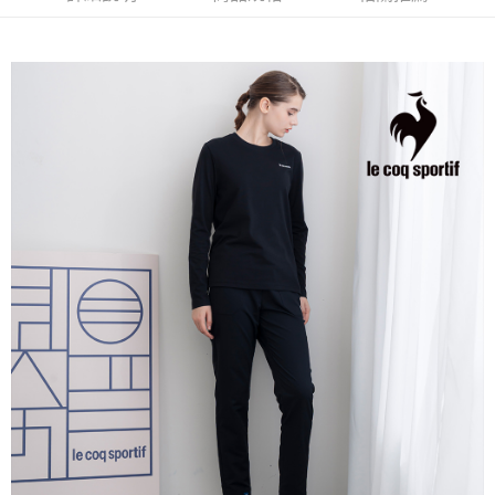
ATM付款
AFTEE先享後付是「在收到商品之後才付款」的支付方式。 讓您購物簡單
3.實際核准額度、可分期數及費用金額請依後續交易確認頁面所載為準。
便利好安心！
4.訂單成立30分鐘內，如未前往確認交易或遇審核未通過，訂單將自動取
１．簡單：不需註冊會員、不需綁卡、不需儲值。
運送方式
消。如遇「轉專審核」未通過狀況，表示未達大哥付你分期系統評分，恕無
２．便利：只要手機號碼，簡訊認證，即可結帳。
法說明評估內容。
３．安心：先確認商品／服務後，再付款。
全家取貨付款
【繳款方式說明】
1.分期款項不併入電信帳單，「大哥付你分期」於每月結算日後寄送繳費提
免運費
【「AFTEE先享後付」結帳流程】
醒簡訊。
１．於結帳方式選擇「AFTEE先享後付」後，將跳轉至「AFTEE先享後付」
2.透過簡訊連結打開帳單後，可選擇「超商條碼／台灣大直營門市／銀行轉
付款後全家取貨
結帳頁面，進行簡訊認證並確認金額後，即可完成結帳。
帳／街口支付／iPASS MONEY」等通路繳費。
２．訂單成立數日內，您將收到繳費通知簡訊。
免運費
３．收到繳費通知簡訊後14天內，點擊此簡訊中的連結，可透過四大超商／
【注意事項】
ATM／網路銀行／等多元方式進行付款，方視為交易完成。
萊爾富取貨付款
1.本服務係由「台灣大哥大股份有限公司」（以下簡稱本公司）所提供，讓
※ 請注意：結帳手續完成當下不需立刻繳費，但若您需要取消訂單，請聯絡
用戶於交易時，得透過本服務購買商品或服務，並由商店將買賣／分期付款
免運費
購買商品的店家。未經商家同意取消之訂單仍視為有效，需透過AFTEE先享
買賣價金債權讓與本公司後，依約使用本公司帳單繳交帳款。
後付繳納相關費用。
2.基於同意付款使用「大哥付你分期」之契約關係目的，商店將以您的個人
付款後萊爾富取貨
※ 交易是否成功請以「AFTEE先享後付 」之結帳頁面顯示為準，若有關於
資料（包含姓名、電話或地址）提供予台灣大哥大進項蒐集、處理及利用，
是否繳費成功／繳費後需取消欲退款等相關疑問，請聯繫「AFTEE先享後付
免運費
由本公司與您本人進行分期帳單所需資料之確認、核對及更正。
客戶支援中心」
https://netprotections.freshdesk.com/support/home
3.完整用戶服務條款，請詳閱以下連結：
https://oppay.tw/userRule
7-11取貨付款
【注意事項】
１．透過由恩沛科技股份有限公司提供之「AFTEE先享後付」服務完成之交
免運費
易，需依本服務之必要範圍內提供個人資料，並將交易相關給付款項請求債
權轉讓予恩沛科技股份有限公司。
付款後7-11取貨
２．關於個人資料處理事宜，請瀏覽以下網址：
免運費
https://aftee.tw/terms/#terms3