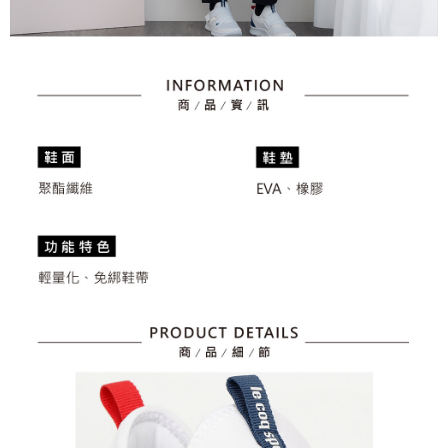
３．未成年的使用者請事先徵得法定代理人或監護人之同意方可使用
宅配
「AFTEE先享後付」，若未經同意申辦者引起之損失，本公司不負相關責
任。
免運費
４．使用「AFTEE先享後付」時，將依據個別帳號之用戶狀況，依本公司即
時審查核予不同之上限額度；若仍有額度不足之情形，本公司將視審查結果
離島宅配
請求用戶進行身份認證。
免運費
５．嚴禁一人註冊多個帳號或使用他人資訊註冊。若發現惡意使用之情形，
恩沛科技股份有限公司將有權停止該用戶之使用額度並採取法律行動。