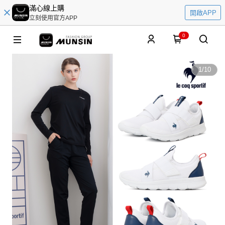
滿心線上購
開啟APP
立刻使用官方APP
0
1
/
10