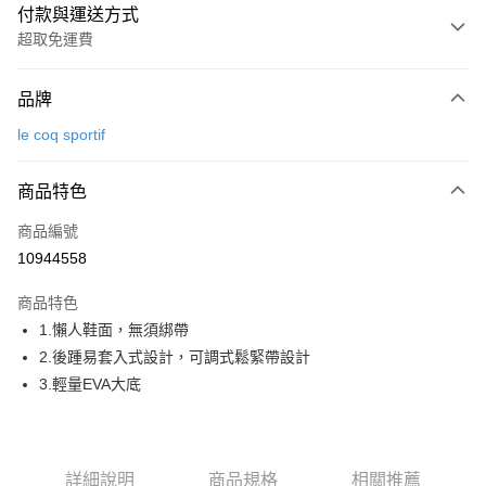
付款與運送方式
超取免運費
付款方式
品牌
信用卡一次付款
le coq sportif
超商取貨付款
商品特色
LINE Pay
商品編號
Apple Pay
10944558
街口支付
商品特色
悠遊付
1.懶人鞋面，無須綁帶
大哥付你分期
2.後踵易套入式設計，可調式鬆緊帶設計
相關說明
3.輕量EVA大底
【大哥付你分期使用說明】
AFTEE先享後付
1.本服務由台灣大哥大提供，台灣大哥大用戶可立即使用無須另外申請。
2.付款方式選擇「大哥付你分期」，訂單成立後會自動跳轉到大哥付的交易
相關說明
流程，驗證手機門號後，選擇欲分期的期數、繳款截止日，確認付款後即完
【關於「AFTEE先享後付」】
詳細說明
商品規格
相關推薦
成交易。