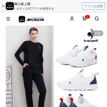
滿心線上購
アプリを起動
いますぐ公式アプリを使用する
0
1
/
10