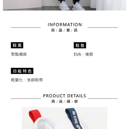
3.現在、台湾の会員のみご利用いただけます。
宅配
3. 完全なユーザーサービス規約については、以下のリンクを参照してくだ
さい：
https://oppay.tw/userRule
三、利用規約「AFTEE代金後払い」（以下当サービスという）はネットプ
送料無料
ロテクションズ（以下 AFTEE という）が提供し、AFTEEが代金を徴収し
ます。当サービスご利用の際に提供しなければならない個人情報（注文者
離島宅配
の氏名、電話番号、受取人の氏名、電話番号、受取人住所を含むがこれに
送料無料
限らない）は、AFTEEに渡され当サービスで必要な範囲内で利用されま
す。AFTEEの個人情報の収集、処理、利用について、詳細はAFTEE公式ホ
ームページの『個人情報の収集、処理及び利用に関する声明』をご参照く
ださい（
https://aftee.tw/privacypolicy/
）。
AFTEEの初回ご利用の際に、審査を通過すれば、最高額がNT$10,000にな
ります。支払い期限を過ぎた場合、その金額に基づいて年利20%の遅延滞
納金が加算されます。未成年の利用者は、事前に法定代理人または後見人
の同意を得ればAFTEEをご利用いただけます。
個人情報の処理、利用について疑問がある、または関連する法律の権利を
行使したい場合は、ネットプロテクションズ
cs_tw@netprotections.co.jp
にご連絡ください。上記に示した個人情報を、必要な購入注文書とあわせ
てAFTEEにご提供いただく、またはAFTEEにあなたの個人情報の収集、処
理、利用を許可することににご同意いただけない場合は、当サービスを選
択しないでください。