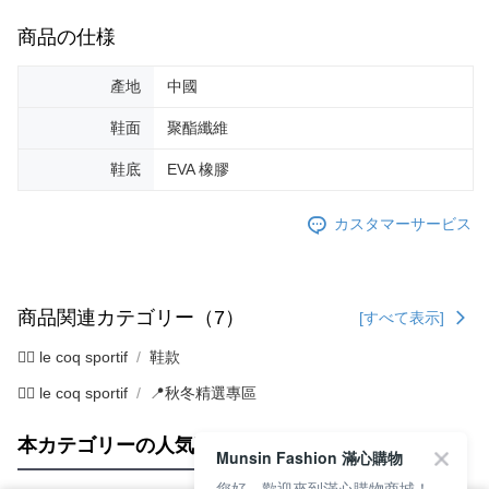
商品の仕様
產地
中國
鞋面
聚酯纖維
鞋底
EVA 橡膠
カスタマーサービス
商品関連カテゴリー（7）
[すべて表示]
🚴‍♂️ le coq sportif
鞋款
🚴‍♂️ le coq sportif
📍秋冬精選專區
本カテゴリーの人気商品
サイト全体のランキング
Munsin Fashion 滿心購物
您好，歡迎來到滿心購物商城！