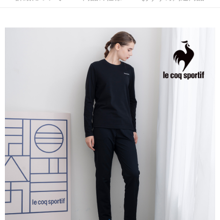
1.お支払い方法でAFTEE代金後払いを選択すると、携帯電話認証ウィンド
いの回数や支払い期限を選択し、支払いを確認すると取引が完了します。
ウが表示されます。
3. 実際の承認額、分割回数および費用については、後続の取引確認ページ
2.SMSで認証してお支払い手続を進めてください。
配送方法
を基準とします。
3.注文するときのお支払いは不要です。商品はご指定の住所に配送されま
4. 注文成立後30分以内に確認取引を行わない場合や審査が通過しない場
す。
全家取貨付款
合、注文は自動的にキャンセルされます。「転専審査」に未通過の状況が
4.ご注文が完了すると、携帯に支払い通知のSMSが届きます。アプリ会員
発生した場合は、システムの評価基準に達していないことを意味し、評価
送料無料
の場合は、AFTEE アプリプッシュ通知が届きます。
内容についての説明はいたしかねます。
5.商品受け取り時のお支払いは不要です。商品を確かめてから、SMSまた
付款後全家取貨
はアプリの通知に従って、4大コンビニ、またはATM/オンラインバンキン
グでお支払いください。
送料無料
【支払い方法の説明】
1. 分割払いの金額は電信請求書に統合されず、「OP Pay Later」は毎月の
代金納付期限は最短で 14 日以内ですので、ご注意ください。AFTEE アプ
萊爾富取貨付款
締め日後に支払いリマインダーのSMSを送信します。
リをダウンロードして AFTEE 会員になるとお支払い期限を最長 45 日以内
2. SMSのリンクを通じて請求書を開いた後、「コンビニバーコード／台湾
送料無料
まで延長できます。
大直営店舗／銀行振込／街口支払い／iPASS MONEY」などのチャネルで
支払いを選択できます。
付款後萊爾富取貨
お支払期限は、ショップが請求した期日と、AFTEEで延長できる日数をも
とに計算されます。AFTEEで注文すると、商品を受け取るまで支払い期限
送料無料
【注意事項】
を延長できますが、商品を期限内に受け取れない場合があります（例：予
1. 本サービスは「台湾大哥大株式会社」（以下「当社」といいます）によ
約商品や商品到着日が比較的遅い商品）。そのため、商品到着の有無に関
7-11取貨付款
って提供され、ユーザーが取引時に本サービスを通じて商品やサービスを
わらず、AFTEEで指定された期限内にお支払いください。
購入できるようにし、店舗が売買／分割払い売買の債権を当社に譲渡した
送料無料
後、契約に基づいて当社の請求書で帳款を支払うことになります。
二、支払い限度額
2. 「OP Pay Later」を利用する契約関係の目的から、店舗はあなたの個人
付款後7-11取貨
1.初回 AFTEEを ご利用の際に、認証結果及び当社の審査の結果に基づ
情報（名前、電話または住所を含む）を台湾大哥大に提供し、収集、処理
き、限度額が設定されます。
送料無料
および利用するために、当社があなた本人と分割請求書に必要な情報の確
2.決済金額は最低NT$20です。
認、照合および修正を行います。