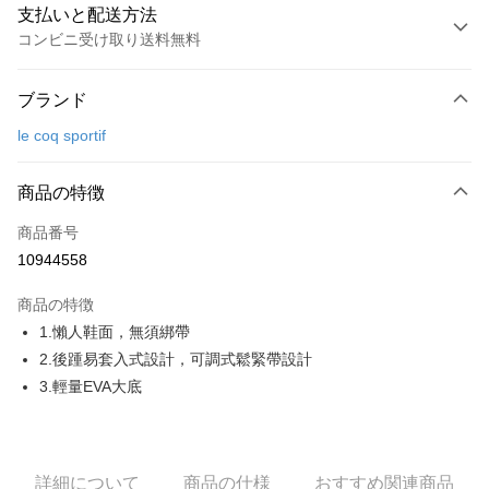
支払いと配送方法
コンビニ受け取り送料無料
お支払い方法
ブランド
クレジットカード1回払い
le coq sportif
コンビニ店頭代金引換
LINE Pay
商品の特徴
Apple Pay
商品番号
10944558
JKOPAY
商品の特徴
Easy Wallet
1.懶人鞋面，無須綁帶
OP Pay Later
2.後踵易套入式設計，可調式鬆緊帶設計
説明
3.輕量EVA大底
【OP Pay Later 使用説明】
AFTEE代金後払い
1. 本サービスは台湾大哥大によって提供され、台湾大哥大のユーザーは追
加の申請なしで即時に利用可能です。
説明
2. 支払い方法で「OP Pay Later」を選択すると、注文が成立した後に自動
一、 AFTEE代金後払いについて
詳細について
商品の仕様
おすすめ関連商品
的に OP Pay Later の取引プロセスに移行し、携帯番号を確認後、分割払
ATM払い