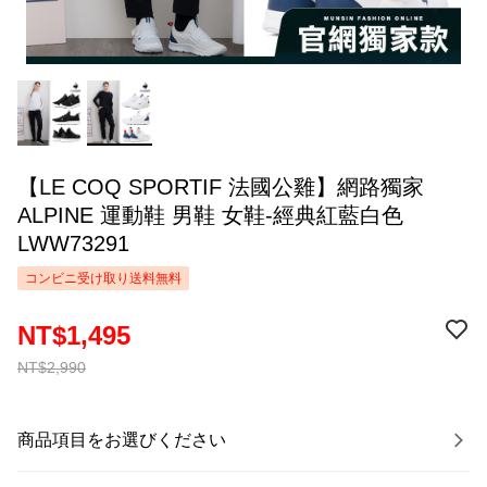
【LE COQ SPORTIF 法國公雞】網路獨家
ALPINE 運動鞋 男鞋 女鞋-經典紅藍白色
LWW73291
コンビニ受け取り送料無料
NT$1,495
NT$2,990
商品項目をお選びください