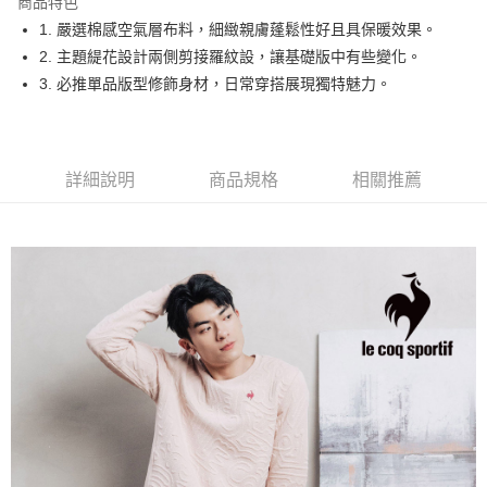
商品特色
悠遊付
1. 嚴選棉感空氣層布料，細緻親膚蓬鬆性好且具保暖效果。
大哥付你分期
2. 主題緹花設計兩側剪接羅紋設，讓基礎版中有些變化。
相關說明
3. 必推單品版型修飾身材，日常穿搭展現獨特魅力。
【大哥付你分期使用說明】
AFTEE先享後付
1.本服務由台灣大哥大提供，台灣大哥大用戶可立即使用無須另外申請。
2.付款方式選擇「大哥付你分期」，訂單成立後會自動跳轉到大哥付的交易
相關說明
流程，驗證手機門號後，選擇欲分期的期數、繳款截止日，確認付款後即完
【關於「AFTEE先享後付」】
詳細說明
商品規格
相關推薦
成交易。
ATM付款
AFTEE先享後付是「在收到商品之後才付款」的支付方式。 讓您購物簡單
3.實際核准額度、可分期數及費用金額請依後續交易確認頁面所載為準。
便利好安心！
4.訂單成立30分鐘內，如未前往確認交易或遇審核未通過，訂單將自動取
１．簡單：不需註冊會員、不需綁卡、不需儲值。
運送方式
消。如遇「轉專審核」未通過狀況，表示未達大哥付你分期系統評分，恕無
２．便利：只要手機號碼，簡訊認證，即可結帳。
法說明評估內容。
３．安心：先確認商品／服務後，再付款。
全家取貨付款
【繳款方式說明】
1.分期款項不併入電信帳單，「大哥付你分期」於每月結算日後寄送繳費提
免運費
【「AFTEE先享後付」結帳流程】
醒簡訊。
１．於結帳方式選擇「AFTEE先享後付」後，將跳轉至「AFTEE先享後付」
2.透過簡訊連結打開帳單後，可選擇「超商條碼／台灣大直營門市／銀行轉
付款後全家取貨
結帳頁面，進行簡訊認證並確認金額後，即可完成結帳。
帳／街口支付／iPASS MONEY」等通路繳費。
２．訂單成立數日內，您將收到繳費通知簡訊。
免運費
３．收到繳費通知簡訊後14天內，點擊此簡訊中的連結，可透過四大超商／
【注意事項】
ATM／網路銀行／等多元方式進行付款，方視為交易完成。
萊爾富取貨付款
1.本服務係由「台灣大哥大股份有限公司」（以下簡稱本公司）所提供，讓
※ 請注意：結帳手續完成當下不需立刻繳費，但若您需要取消訂單，請聯絡
用戶於交易時，得透過本服務購買商品或服務，並由商店將買賣／分期付款
免運費
購買商品的店家。未經商家同意取消之訂單仍視為有效，需透過AFTEE先享
買賣價金債權讓與本公司後，依約使用本公司帳單繳交帳款。
後付繳納相關費用。
2.基於同意付款使用「大哥付你分期」之契約關係目的，商店將以您的個人
付款後萊爾富取貨
※ 交易是否成功請以「AFTEE先享後付 」之結帳頁面顯示為準，若有關於