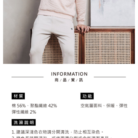
資料（包含姓名、電話或地址）提供予台灣大哥大進項蒐集、處理及利用，
是否繳費成功／繳費後需取消欲退款等相關疑問，請聯繫「AFTEE先享後付
免運費
由本公司與您本人進行分期帳單所需資料之確認、核對及更正。
客戶支援中心」
https://netprotections.freshdesk.com/support/home
3.完整用戶服務條款，請詳閱以下連結：
https://oppay.tw/userRule
7-11取貨付款
【注意事項】
１．透過由恩沛科技股份有限公司提供之「AFTEE先享後付」服務完成之交
免運費
易，需依本服務之必要範圍內提供個人資料，並將交易相關給付款項請求債
權轉讓予恩沛科技股份有限公司。
付款後7-11取貨
２．關於個人資料處理事宜，請瀏覽以下網址：
免運費
https://aftee.tw/terms/#terms3
３．未成年的使用者請事先徵得法定代理人或監護人之同意方可使用
宅配
「AFTEE先享後付」，若未經同意申辦者引起之損失，本公司不負相關責
任。
免運費
４．使用「AFTEE先享後付」時，將依據個別帳號之用戶狀況，依本公司即
時審查核予不同之上限額度；若仍有額度不足之情形，本公司將視審查結果
離島宅配
請求用戶進行身份認證。
免運費
５．嚴禁一人註冊多個帳號或使用他人資訊註冊。若發現惡意使用之情形，
恩沛科技股份有限公司將有權停止該用戶之使用額度並採取法律行動。