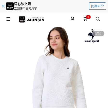
滿心線上購
開啟APP
立刻使用官方APP
0
1
/
10