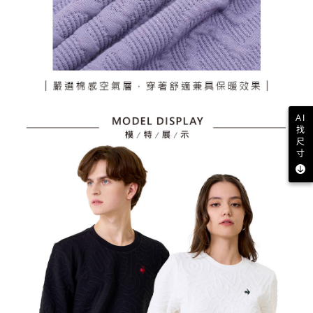
AI
找
尺
寸