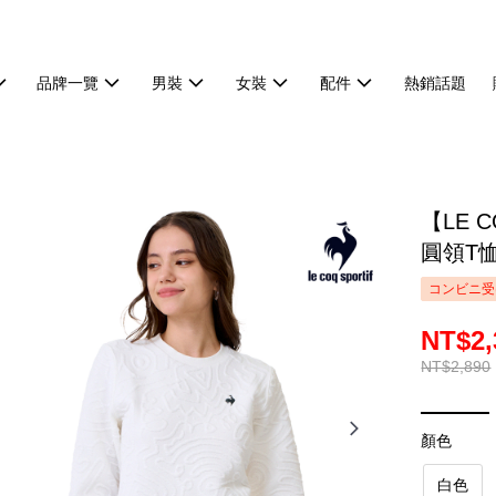
品牌一覽
男裝
女裝
配件
熱銷話題
【LE 
圓領T恤
コンビニ受
NT$2,
NT$2,890
顏色
白色