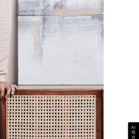
なユーザーサービス規約については、以下のリンクを参照してく
ョンズ（以下 AFTEE という）が提供し、AFTEEが代金を徴収
tps://oppay.tw/userRule
当サービスご利用の際に提供しなければならない個人情報（注
名、電話番号、受取人の氏名、電話番号、受取人住所を含むが
ない）は、AFTEEに渡され当サービスで必要な範囲内で利用
AFTEEの個人情報の収集、処理、利用について、詳細は
公式ホームページの『個人情報の収集、処理及び利用に関する声
参照ください（
https://aftee.tw/privacypolicy/
）。
の初回ご利用の際に、審査を通過すれば、最高額がNT$10,000に
支払い期限を過ぎた場合、その金額に基づいて年利20%の遅
が加算されます。未成年の利用者は、事前に法定代理人または
意を得ればAFTEEをご利用いただけます。
の処理、利用について疑問がある、または関連する法律の権利
たい場合は、ネットプロテクションズ
rotections.co.jp
にご連絡ください。上記に示した個人情報
購入注文書とあわせてAFTEEにご提供いただく、または
にあなたの個人情報の収集、処理、利用を許可することににご同
けない場合は、当サービスを選択しないでください。
AI
找
尺