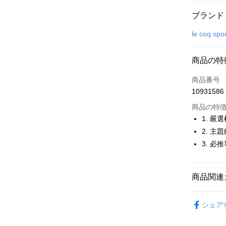
お支払い
ブランド
クレジット
le coq spor
コンビニ
商品の特
LINE Pay
商品番号
Apple Pay
10931586
JKOPAY
商品の特
1. 
Easy Walle
2. 
3. 
OP Pay La
説明
【OP Pay
AFTEE
1. 本サ
商品関連
追加の申
説明
2. 支払い
一、 AF
🚴‍♂️ le coq 
ATM払い
動的に OP
1.お支払
シェア
払いの回
🚴‍♂️ le coq 
ドウが表
す。
2.SMS