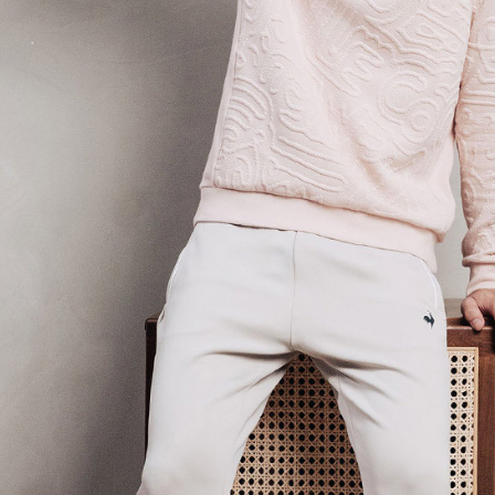
3. 完全
プロテクシ
送料無料
ださい：
ht
します。
文者の氏
離島宅配
これに限ら
送料無料
されます。
AFTEE
明』をご
AFTEE
なります。
延滞納金
後見人の同
個人情報
を行使し
cs_tw@netp
を、必要な
AFTEE
意いただ