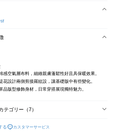
方法
カード1回払い
tif
店頭代金引換
徴
徴
嚴選棉感空氣層布料，細緻親膚蓬鬆性好且具保暖效果。
t
主題緹花設計兩側剪接羅紋設，讓基礎版中有些變化。
必推單品版型修飾身材，日常穿搭展現獨特魅力。
ter
 Later 使用説明】
代金後払い
ービスは台湾大哥大によって提供され、台湾大哥大のユーザーは
カテゴリー（7）
請なしで即時に利用可能です。
方法で「OP Pay Later」を選択すると、注文が成立した後に自
TEE代金後払いについて
sportif
男裝 | T-SHIRT/POLO 衫
 Pay Later の取引プロセスに移行し、携帯番号を確認後、分割
い方法でAFTEE代金後払いを選択すると、携帯電話認証ウィン
する
カスタマーサービス
数や支払い期限を選択し、支払いを確認すると取引が完了しま
sportif
📍秋冬精選專區
示されます。
で認証してお支払い手続を進めてください。