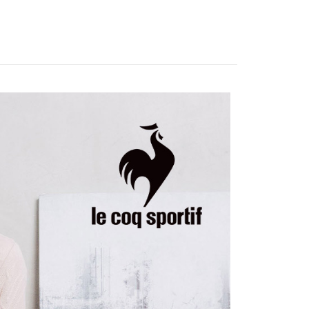
sportif
商務穿搭｜法式經典
の承認額、分割回数および費用については、後続の取引確認ペー
るときのお支払いは不要です。商品はご指定の住所に配送されま
とします。
sportif
女裝 | T-SHIRT/POLO 衫
成立後30分以内に確認取引を行わない場合や審査が通過しない場
が完了すると、携帯に支払い通知のSMSが届きます。アプリ会
付款
は自動的にキャンセルされます。「転専審査」に未通過の状況
、AFTEE アプリプッシュ通知が届きます。
上衣
長袖T恤
た場合は、システムの評価基準に達していないことを意味し、
け取り時のお支払いは不要です。商品を確かめてから、SMSま
についての説明はいたしかねます。
の通知に従って、4大コンビニ、またはATM/オンラインバンキ
上衣
長袖T恤
家取貨
支払いください。
sportif
◾ 全部商品
方法の説明】
限は最短で 14 日以内ですので、ご注意ください。AFTEE ア
いの金額は電信請求書に統合されず、「OP Pay Later」は毎月
ンロードして AFTEE 会員になるとお支払い期限を最長 45 日
貨付款
に支払いリマインダーのSMSを送信します。
延長できます。
Sのリンクを通じて請求書を開いた後、「コンビニバーコード／台
舗／銀行振込／街口支払い／iPASS MONEY」などのチャネル
は、ショップが請求した期日と、AFTEEで延長できる日数を
を選択できます。
爾富取貨
されます。AFTEEで注文すると、商品を受け取るまで支払い
長できますが、商品を期限内に受け取れない場合があります
項】
約商品や商品到着日が比較的遅い商品）。そのため、商品到着
ービスは「台湾大哥大株式会社」（以下「当社」といいます）に
わらず、AFTEEで指定された期限内にお支払いください。
付款
供され、ユーザーが取引時に本サービスを通じて商品やサービ
できるようにし、店舗が売買／分割払い売買の債権を当社に譲
い限度額
、契約に基づいて当社の請求書で帳款を支払うことになりま
AFTEEを ご利用の際に、認証結果及び当社の審査の結果に基づ
額が設定されます。
1取貨
 Pay Later」を利用する契約関係の目的から、店舗はあなたの個
は最低NT$20です。
名前、電話または住所を含む）を台湾大哥大に提供し、収集、
台湾の会員のみご利用いただけます。
び利用するために、当社があなた本人と分割請求書に必要な情
、照合および修正を行います。
約「AFTEE代金後払い」（以下当サービスという）はネット