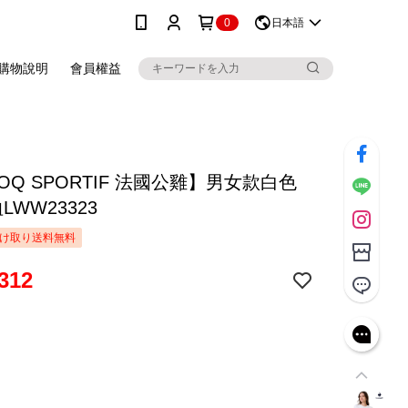
0
日本語
購物說明
會員權益
COQ SPORTIF 法國公雞】男女款白色
LWW23323
け取り送料無料
312