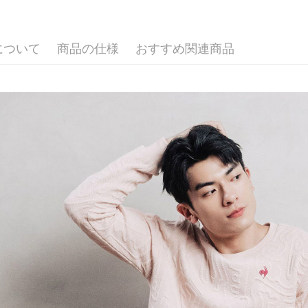
🚴‍♂️ le coq 
3. 実際
3.注文す
配送方法
ジを基準
す。
🚴‍♂️ le coq 
4. 注文
4.ご注文
全家取貨
合、注文
員の場合は
について
商品の仕様
おすすめ関連商品
▶男裝
が発生し
送料無料
5.商品受
評価内容
たはアプリ
▶女裝
付款後全
ングでお
🚴‍♂️ le coq 
送料無料
【支払い
代金納付期
1. 分割払
プリをダウ
萊爾富取
の締め日後
以内まで
2. SM
送料無料
湾大直営店
お支払期限
で支払い
付款後萊
もとに計算
期限を延
送料無料
【注意事
（例：予
1. 本サ
の有無に関
7-11取貨
よって提
スを購入
二、支払
送料無料
渡した後
1.初回 
す。
き、限度
付款後7-1
2. 「OP
2.決済金額
送料無料
人情報（
3.現在、
処理およ
宅配
報の確認
三、利用規