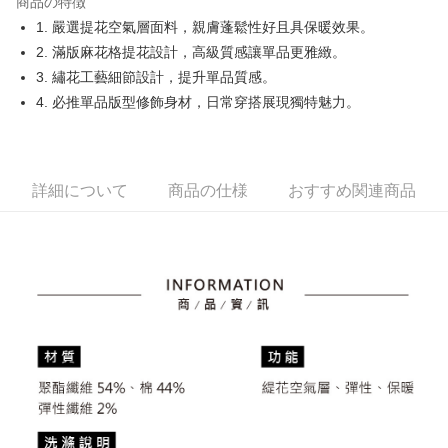
商品の特徴
Easy Wallet
1. 嚴選提花空氣層面料，親膚蓬鬆性好且具保暖效果。
OP Pay Later
2. 滿版麻花格提花設計，高級質感讓單品更雅緻。
説明
3. 繡花工藝細節設計，提升單品質感。
【OP Pay Later 使用説明】
4. 必推單品版型修飾身材，日常穿搭展現獨特魅力。
AFTEE代金後払い
1. 本サービスは台湾大哥大によって提供され、台湾大哥大のユーザーは追
加の申請なしで即時に利用可能です。
説明
2. 支払い方法で「OP Pay Later」を選択すると、注文が成立した後に自動
一、 AFTEE代金後払いについて
的に OP Pay Later の取引プロセスに移行し、携帯番号を確認後、分割払
ATM払い
1.お支払い方法でAFTEE代金後払いを選択すると、携帯電話認証ウィンド
いの回数や支払い期限を選択し、支払いを確認すると取引が完了します。
詳細について
商品の仕様
おすすめ関連商品
ウが表示されます。
3. 実際の承認額、分割回数および費用については、後続の取引確認ページ
2.SMSで認証してお支払い手続を進めてください。
配送方法
を基準とします。
3.注文するときのお支払いは不要です。商品はご指定の住所に配送されま
4. 注文成立後30分以内に確認取引を行わない場合や審査が通過しない場
す。
全家取貨付款
合、注文は自動的にキャンセルされます。「転専審査」に未通過の状況が
4.ご注文が完了すると、携帯に支払い通知のSMSが届きます。アプリ会員
発生した場合は、システムの評価基準に達していないことを意味し、評価
送料無料
の場合は、AFTEE アプリプッシュ通知が届きます。
内容についての説明はいたしかねます。
5.商品受け取り時のお支払いは不要です。商品を確かめてから、SMSまた
付款後全家取貨
はアプリの通知に従って、4大コンビニ、またはATM/オンラインバンキン
グでお支払いください。
送料無料
【支払い方法の説明】
1. 分割払いの金額は電信請求書に統合されず、「OP Pay Later」は毎月の
代金納付期限は最短で 14 日以内ですので、ご注意ください。AFTEE アプ
萊爾富取貨付款
締め日後に支払いリマインダーのSMSを送信します。
リをダウンロードして AFTEE 会員になるとお支払い期限を最長 45 日以内
2. SMSのリンクを通じて請求書を開いた後、「コンビニバーコード／台湾
送料無料
まで延長できます。
大直営店舗／銀行振込／街口支払い／iPASS MONEY」などのチャネルで
支払いを選択できます。
付款後萊爾富取貨
お支払期限は、ショップが請求した期日と、AFTEEで延長できる日数をも