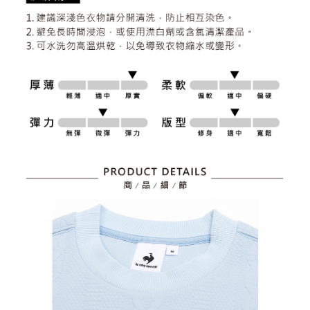
とに計算されます。AFTEEで注文すると、商品を受け取るまで支払い期限
送料無料
【注意事項】
を延長できますが、商品を期限内に受け取れない場合があります（例：予
1. 本サービスは「台湾大哥大株式会社」（以下「当社」といいます）によ
約商品や商品到着日が比較的遅い商品）。そのため、商品到着の有無に関
7-11取貨付款
って提供され、ユーザーが取引時に本サービスを通じて商品やサービスを
わらず、AFTEEで指定された期限内にお支払いください。
購入できるようにし、店舗が売買／分割払い売買の債権を当社に譲渡した
送料無料
後、契約に基づいて当社の請求書で帳款を支払うことになります。
二、支払い限度額
2. 「OP Pay Later」を利用する契約関係の目的から、店舗はあなたの個人
付款後7-11取貨
1.初回 AFTEEを ご利用の際に、認証結果及び当社の審査の結果に基づ
情報（名前、電話または住所を含む）を台湾大哥大に提供し、収集、処理
き、限度額が設定されます。
送料無料
および利用するために、当社があなた本人と分割請求書に必要な情報の確
2.決済金額は最低NT$20です。
認、照合および修正を行います。
3.現在、台湾の会員のみご利用いただけます。
宅配
3. 完全なユーザーサービス規約については、以下のリンクを参照してくだ
さい：
https://oppay.tw/userRule
三、利用規約「AFTEE代金後払い」（以下当サービスという）はネットプ
送料無料
ロテクションズ（以下 AFTEE という）が提供し、AFTEEが代金を徴収し
ます。当サービスご利用の際に提供しなければならない個人情報（注文者
離島宅配
の氏名、電話番号、受取人の氏名、電話番号、受取人住所を含むがこれに
送料無料
限らない）は、AFTEEに渡され当サービスで必要な範囲内で利用されま
す。AFTEEの個人情報の収集、処理、利用について、詳細はAFTEE公式ホ
ームページの『個人情報の収集、処理及び利用に関する声明』をご参照く
ださい（
https://aftee.tw/privacypolicy/
）。
AFTEEの初回ご利用の際に、審査を通過すれば、最高額がNT$10,000にな
ります。支払い期限を過ぎた場合、その金額に基づいて年利20%の遅延滞
納金が加算されます。未成年の利用者は、事前に法定代理人または後見人
の同意を得ればAFTEEをご利用いただけます。