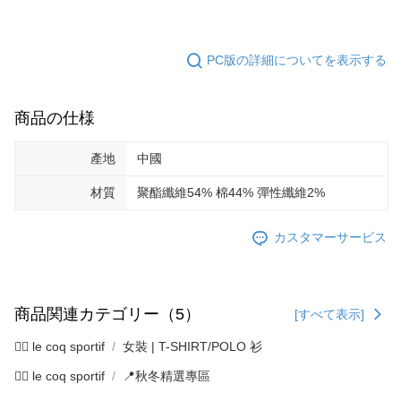
PC版の詳細についてを表示する
商品の仕様
產地
中國
材質
聚酯纖維54% 棉44% 彈性纖維2%
カスタマーサービス
商品関連カテゴリー（5）
[すべて表示]
🚴‍♂️ le coq sportif
女裝 | T-SHIRT/POLO 衫
🚴‍♂️ le coq sportif
📍秋冬精選專區