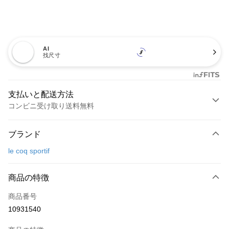
AI
找尺寸
支払いと配送方法
コンビニ受け取り送料無料
お支払い方法
ブランド
クレジットカード1回払い
le coq sportif
コンビニ店頭代金引換
LINE Pay
商品の特徴
Apple Pay
商品番号
10931540
JKOPAY