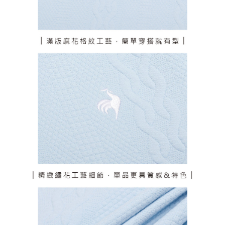
個人情報の処理、利用について疑問がある、または関連する法律の権利を
行使したい場合は、ネットプロテクションズ
cs_tw@netprotections.co.jp
にご連絡ください。上記に示した個人情報を、必要な購入注文書とあわせ
てAFTEEにご提供いただく、またはAFTEEにあなたの個人情報の収集、処
理、利用を許可することににご同意いただけない場合は、当サービスを選
択しないでください。