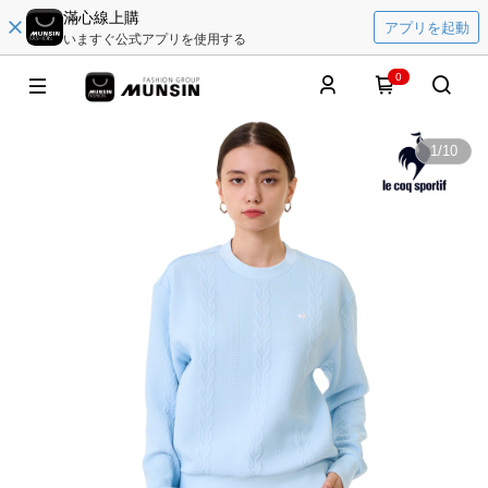
滿心線上購
アプリを起動
いますぐ公式アプリを使用する
0
1
/
10