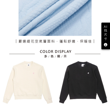
AI
找
尺
寸