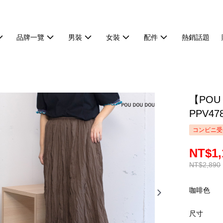
品牌一覽
男裝
女裝
配件
熱銷話題
【POU
PPV47
コンビニ受
NT$1,
NT$2,890
咖啡色
尺寸