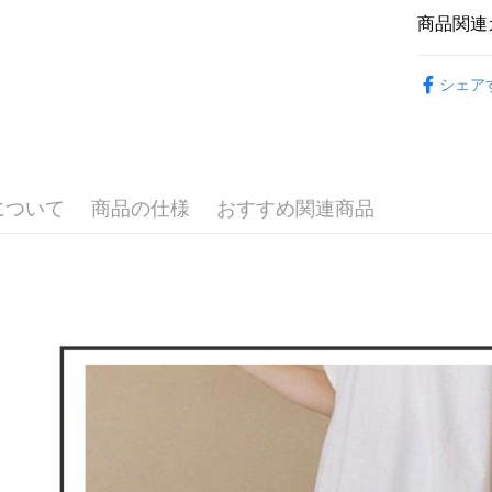
合、注文
員の場合は
商品関連
が発生し
送料無料
5.商品受
評価内容
たはアプリ
🕊️ POU 
付款後全
ングでお
シェア
送料無料
▶女裝
【支払い
代金納付期
1. 分割払
プリをダウ
萊爾富取
🕊️ POU 
の締め日後
以内まで
2. SM
送料無料
湾大直営店
お支払期限
で支払い
について
商品の仕様
おすすめ関連商品
付款後萊
もとに計算
期限を延
送料無料
【注意事
（例：予
1. 本サ
の有無に関
7-11取貨
よって提
スを購入
二、支払
送料無料
渡した後
1.初回 
す。
き、限度
付款後7-1
2. 「OP
2.決済金額
送料無料
人情報（
3.現在、
処理およ
宅配
報の確認
三、利用規
3. 完全
プロテクシ
送料無料
ださい：
ht
します。
文者の氏
離島宅配