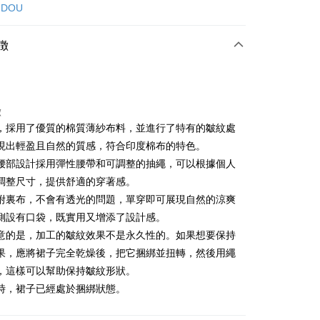
カード1回払い
 DOU
店頭代金引換
徴
徴
，採用了優質的棉質薄紗布料，並進行了特有的皺紋處
t
現出輕盈且自然的質感，符合印度棉布的特色。
腰部設計採用彈性腰帶和可調整的抽繩，可以根據個人
ter
調整尺寸，提供舒適的穿著感。
 Later 使用説明】
附裏布，不會有透光的問題，單穿即可展現自然的涼爽
代金後払い
ービスは台湾大哥大によって提供され、台湾大哥大のユーザーは
側設有口袋，既實用又增添了設計感。
請なしで即時に利用可能です。
方法で「OP Pay Later」を選択すると、注文が成立した後に自
意的是，加工的皺紋效果不是永久性的。如果想要保持
TEE代金後払いについて
 Pay Later の取引プロセスに移行し、携帯番号を確認後、分割
い方法でAFTEE代金後払いを選択すると、携帯電話認証ウィン
果，應將裙子完全乾燥後，把它捆綁並扭轉，然後用繩
数や支払い期限を選択し、支払いを確認すると取引が完了しま
示されます。
，這樣可以幫助保持皺紋形狀。
で認証してお支払い手続を進めてください。
の承認額、分割回数および費用については、後続の取引確認ペー
るときのお支払いは不要です。商品はご指定の住所に配送されま
時，裙子已經處於捆綁狀態。
とします。
成立後30分以内に確認取引を行わない場合や審査が通過しない場
が完了すると、携帯に支払い通知のSMSが届きます。アプリ会
付款