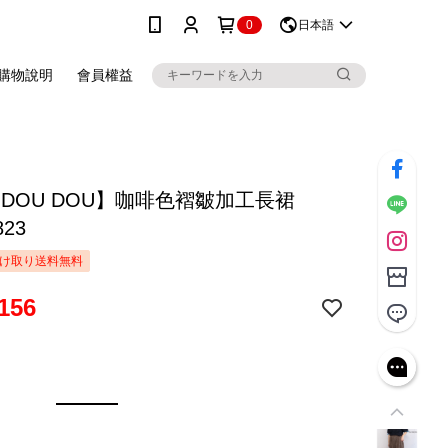
0
日本語
購物說明
會員權益
 DOU DOU】咖啡色褶皺加工長裙
823
け取り送料無料
156