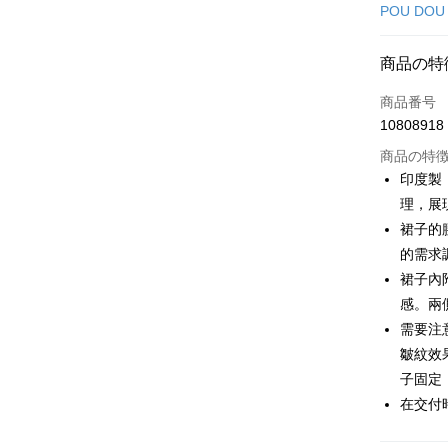
クレジット
POU DOU
コンビニ
商品の特
LINE Pay
商品番号
Apple Pay
10808918
JKOPAY
商品の特
印度製
Easy Walle
理，展
裙子的
OP Pay La
説明
的需求
【OP Pay
裙子內
AFTEE
1. 本サ
感。兩
追加の申
説明
2. 支払い
需要注
一、 AF
ATM払い
動的に OP
1.お支払
皺紋效
払いの回
ドウが表
子固定
す。
2.SMS
3. 実際
3.注文す
在交付
配送方法
ジを基準
す。
4. 注文
4.ご注文
全家取貨