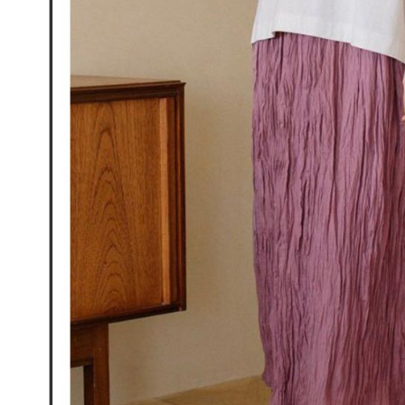
これに限ら
送料無料
されます。
AFTEE
明』をご
AFTEE
なります。
延滞納金
後見人の同
個人情報
を行使し
cs_tw@netp
を、必要な
AFTEE
意いただ