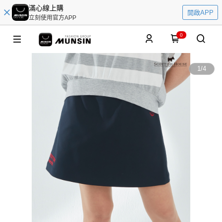
滿心線上購
開啟APP
立刻使用官方APP
0
1
/
4