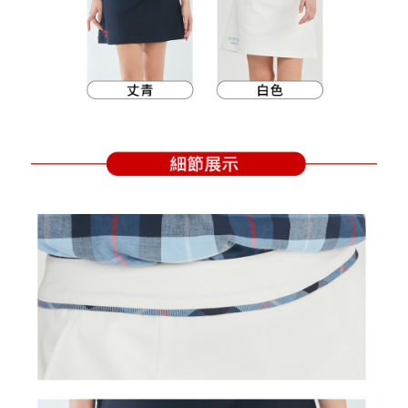
買賣價金債權讓與本公司後，依約使用本公司帳單繳交帳款。
後付繳納相關費用。
2.基於同意付款使用「大哥付你分期」之契約關係目的，商店將以您的個人
付款後萊爾富取貨
※ 交易是否成功請以「AFTEE先享後付 」之結帳頁面顯示為準，若有關於
資料（包含姓名、電話或地址）提供予台灣大哥大進項蒐集、處理及利用，
是否繳費成功／繳費後需取消欲退款等相關疑問，請聯繫「AFTEE先享後付
免運費
由本公司與您本人進行分期帳單所需資料之確認、核對及更正。
客戶支援中心」
https://netprotections.freshdesk.com/support/home
3.完整用戶服務條款，請詳閱以下連結：
https://oppay.tw/userRule
7-11取貨付款
【注意事項】
１．透過由恩沛科技股份有限公司提供之「AFTEE先享後付」服務完成之交
免運費
易，需依本服務之必要範圍內提供個人資料，並將交易相關給付款項請求債
權轉讓予恩沛科技股份有限公司。
付款後7-11取貨
２．關於個人資料處理事宜，請瀏覽以下網址：
免運費
https://aftee.tw/terms/#terms3
３．未成年的使用者請事先徵得法定代理人或監護人之同意方可使用
宅配
「AFTEE先享後付」，若未經同意申辦者引起之損失，本公司不負相關責
任。
免運費
４．使用「AFTEE先享後付」時，將依據個別帳號之用戶狀況，依本公司即
時審查核予不同之上限額度；若仍有額度不足之情形，本公司將視審查結果
離島宅配
請求用戶進行身份認證。
免運費
５．嚴禁一人註冊多個帳號或使用他人資訊註冊。若發現惡意使用之情形，
恩沛科技股份有限公司將有權停止該用戶之使用額度並採取法律行動。