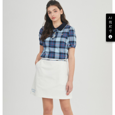
AI
找
尺
寸