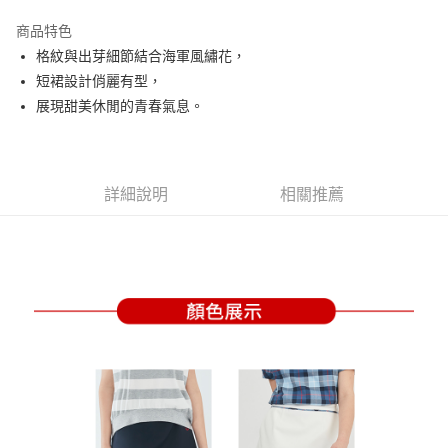
街口支付
商品特色
悠遊付
格紋與出芽細節結合海軍風繡花，
大哥付你分期
短裙設計俏麗有型，
相關說明
展現甜美休閒的青春氣息。
【大哥付你分期使用說明】
AFTEE先享後付
1.本服務由台灣大哥大提供，台灣大哥大用戶可立即使用無須另外申請。
2.付款方式選擇「大哥付你分期」，訂單成立後會自動跳轉到大哥付的交易
相關說明
流程，驗證手機門號後，選擇欲分期的期數、繳款截止日，確認付款後即完
【關於「AFTEE先享後付」】
詳細說明
相關推薦
成交易。
ATM付款
AFTEE先享後付是「在收到商品之後才付款」的支付方式。 讓您購物簡單
3.實際核准額度、可分期數及費用金額請依後續交易確認頁面所載為準。
便利好安心！
4.訂單成立30分鐘內，如未前往確認交易或遇審核未通過，訂單將自動取
１．簡單：不需註冊會員、不需綁卡、不需儲值。
運送方式
消。如遇「轉專審核」未通過狀況，表示未達大哥付你分期系統評分，恕無
２．便利：只要手機號碼，簡訊認證，即可結帳。
法說明評估內容。
３．安心：先確認商品／服務後，再付款。
全家取貨付款
【繳款方式說明】
1.分期款項不併入電信帳單，「大哥付你分期」於每月結算日後寄送繳費提
免運費
【「AFTEE先享後付」結帳流程】
醒簡訊。
１．於結帳方式選擇「AFTEE先享後付」後，將跳轉至「AFTEE先享後付」
2.透過簡訊連結打開帳單後，可選擇「超商條碼／台灣大直營門市／銀行轉
付款後全家取貨
結帳頁面，進行簡訊認證並確認金額後，即可完成結帳。
帳／街口支付／iPASS MONEY」等通路繳費。
２．訂單成立數日內，您將收到繳費通知簡訊。
免運費
３．收到繳費通知簡訊後14天內，點擊此簡訊中的連結，可透過四大超商／
【注意事項】
ATM／網路銀行／等多元方式進行付款，方視為交易完成。
萊爾富取貨付款
1.本服務係由「台灣大哥大股份有限公司」（以下簡稱本公司）所提供，讓
※ 請注意：結帳手續完成當下不需立刻繳費，但若您需要取消訂單，請聯絡
用戶於交易時，得透過本服務購買商品或服務，並由商店將買賣／分期付款
免運費
購買商品的店家。未經商家同意取消之訂單仍視為有效，需透過AFTEE先享