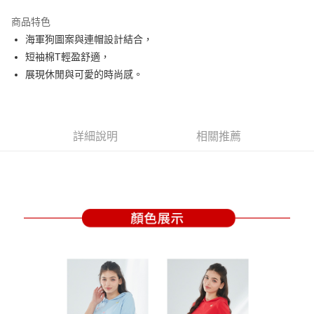
街口支付
商品特色
悠遊付
海軍狗圖案與連帽設計結合，
大哥付你分期
短袖棉T輕盈舒適，
相關說明
展現休閒與可愛的時尚感。
【大哥付你分期使用說明】
AFTEE先享後付
1.本服務由台灣大哥大提供，台灣大哥大用戶可立即使用無須另外申請。
2.付款方式選擇「大哥付你分期」，訂單成立後會自動跳轉到大哥付的交易
相關說明
流程，驗證手機門號後，選擇欲分期的期數、繳款截止日，確認付款後即完
【關於「AFTEE先享後付」】
詳細說明
相關推薦
成交易。
ATM付款
AFTEE先享後付是「在收到商品之後才付款」的支付方式。 讓您購物簡單
3.實際核准額度、可分期數及費用金額請依後續交易確認頁面所載為準。
便利好安心！
4.訂單成立30分鐘內，如未前往確認交易或遇審核未通過，訂單將自動取
１．簡單：不需註冊會員、不需綁卡、不需儲值。
運送方式
消。如遇「轉專審核」未通過狀況，表示未達大哥付你分期系統評分，恕無
２．便利：只要手機號碼，簡訊認證，即可結帳。
法說明評估內容。
３．安心：先確認商品／服務後，再付款。
全家取貨付款
【繳款方式說明】
1.分期款項不併入電信帳單，「大哥付你分期」於每月結算日後寄送繳費提
每筆NT$80，滿NT$2,000(含以上)免運費
【「AFTEE先享後付」結帳流程】
醒簡訊。
１．於結帳方式選擇「AFTEE先享後付」後，將跳轉至「AFTEE先享後付」
2.透過簡訊連結打開帳單後，可選擇「超商條碼／台灣大直營門市／銀行轉
付款後全家取貨
結帳頁面，進行簡訊認證並確認金額後，即可完成結帳。
帳／街口支付／iPASS MONEY」等通路繳費。
２．訂單成立數日內，您將收到繳費通知簡訊。
每筆NT$80，滿NT$2,000(含以上)免運費
３．收到繳費通知簡訊後14天內，點擊此簡訊中的連結，可透過四大超商／
【注意事項】
ATM／網路銀行／等多元方式進行付款，方視為交易完成。
萊爾富取貨付款
1.本服務係由「台灣大哥大股份有限公司」（以下簡稱本公司）所提供，讓
※ 請注意：結帳手續完成當下不需立刻繳費，但若您需要取消訂單，請聯絡
用戶於交易時，得透過本服務購買商品或服務，並由商店將買賣／分期付款
每筆NT$80，滿NT$2,000(含以上)免運費
購買商品的店家。未經商家同意取消之訂單仍視為有效，需透過AFTEE先享