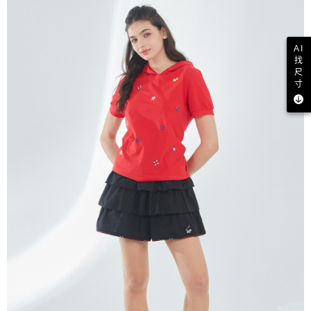
AI
找
尺
寸