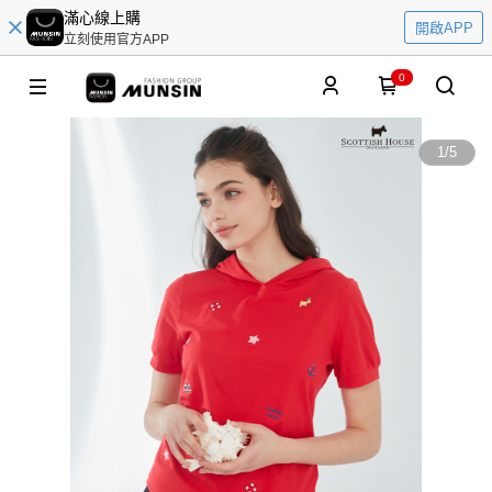
滿心線上購
開啟APP
立刻使用官方APP
0
1
/
5