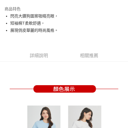
街口支付
商品特色
悠遊付
閃亮大鑽狗圖案吸睛亮眼，
大哥付你分期
短袖棉T柔軟舒適，
相關說明
展現俏皮華麗的時尚風格。
【大哥付你分期使用說明】
AFTEE先享後付
1.本服務由台灣大哥大提供，台灣大哥大用戶可立即使用無須另外申請。
2.付款方式選擇「大哥付你分期」，訂單成立後會自動跳轉到大哥付的交易
相關說明
流程，驗證手機門號後，選擇欲分期的期數、繳款截止日，確認付款後即完
【關於「AFTEE先享後付」】
詳細說明
相關推薦
成交易。
ATM付款
AFTEE先享後付是「在收到商品之後才付款」的支付方式。 讓您購物簡單
3.實際核准額度、可分期數及費用金額請依後續交易確認頁面所載為準。
便利好安心！
4.訂單成立30分鐘內，如未前往確認交易或遇審核未通過，訂單將自動取
１．簡單：不需註冊會員、不需綁卡、不需儲值。
運送方式
消。如遇「轉專審核」未通過狀況，表示未達大哥付你分期系統評分，恕無
２．便利：只要手機號碼，簡訊認證，即可結帳。
法說明評估內容。
３．安心：先確認商品／服務後，再付款。
全家取貨付款
【繳款方式說明】
1.分期款項不併入電信帳單，「大哥付你分期」於每月結算日後寄送繳費提
免運費
【「AFTEE先享後付」結帳流程】
醒簡訊。
１．於結帳方式選擇「AFTEE先享後付」後，將跳轉至「AFTEE先享後付」
2.透過簡訊連結打開帳單後，可選擇「超商條碼／台灣大直營門市／銀行轉
付款後全家取貨
結帳頁面，進行簡訊認證並確認金額後，即可完成結帳。
帳／街口支付／iPASS MONEY」等通路繳費。
２．訂單成立數日內，您將收到繳費通知簡訊。
免運費
３．收到繳費通知簡訊後14天內，點擊此簡訊中的連結，可透過四大超商／
【注意事項】
ATM／網路銀行／等多元方式進行付款，方視為交易完成。
萊爾富取貨付款
1.本服務係由「台灣大哥大股份有限公司」（以下簡稱本公司）所提供，讓
※ 請注意：結帳手續完成當下不需立刻繳費，但若您需要取消訂單，請聯絡
用戶於交易時，得透過本服務購買商品或服務，並由商店將買賣／分期付款
免運費
購買商品的店家。未經商家同意取消之訂單仍視為有效，需透過AFTEE先享