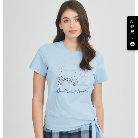
AI
找
尺
寸