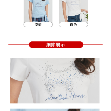
買賣價金債權讓與本公司後，依約使用本公司帳單繳交帳款。
後付繳納相關費用。
2.基於同意付款使用「大哥付你分期」之契約關係目的，商店將以您的個人
付款後萊爾富取貨
※ 交易是否成功請以「AFTEE先享後付 」之結帳頁面顯示為準，若有關於
資料（包含姓名、電話或地址）提供予台灣大哥大進項蒐集、處理及利用，
是否繳費成功／繳費後需取消欲退款等相關疑問，請聯繫「AFTEE先享後付
免運費
由本公司與您本人進行分期帳單所需資料之確認、核對及更正。
客戶支援中心」
https://netprotections.freshdesk.com/support/home
3.完整用戶服務條款，請詳閱以下連結：
https://oppay.tw/userRule
7-11取貨付款
【注意事項】
１．透過由恩沛科技股份有限公司提供之「AFTEE先享後付」服務完成之交
免運費
易，需依本服務之必要範圍內提供個人資料，並將交易相關給付款項請求債
權轉讓予恩沛科技股份有限公司。
付款後7-11取貨
２．關於個人資料處理事宜，請瀏覽以下網址：
免運費
https://aftee.tw/terms/#terms3
３．未成年的使用者請事先徵得法定代理人或監護人之同意方可使用
宅配
「AFTEE先享後付」，若未經同意申辦者引起之損失，本公司不負相關責
任。
免運費
４．使用「AFTEE先享後付」時，將依據個別帳號之用戶狀況，依本公司即
時審查核予不同之上限額度；若仍有額度不足之情形，本公司將視審查結果
離島宅配
請求用戶進行身份認證。
免運費
５．嚴禁一人註冊多個帳號或使用他人資訊註冊。若發現惡意使用之情形，
恩沛科技股份有限公司將有權停止該用戶之使用額度並採取法律行動。