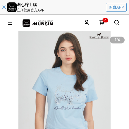
滿心線上購
開啟APP
立刻使用官方APP
0
1
/
4