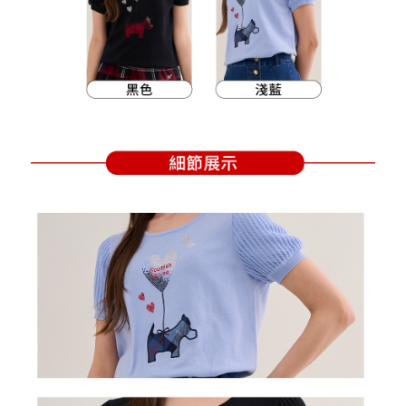
買賣價金債權讓與本公司後，依約使用本公司帳單繳交帳款。
後付繳納相關費用。
2.基於同意付款使用「大哥付你分期」之契約關係目的，商店將以您的個人
付款後萊爾富取貨
※ 交易是否成功請以「AFTEE先享後付 」之結帳頁面顯示為準，若有關於
資料（包含姓名、電話或地址）提供予台灣大哥大進項蒐集、處理及利用，
是否繳費成功／繳費後需取消欲退款等相關疑問，請聯繫「AFTEE先享後付
免運費
由本公司與您本人進行分期帳單所需資料之確認、核對及更正。
客戶支援中心」
https://netprotections.freshdesk.com/support/home
3.完整用戶服務條款，請詳閱以下連結：
https://oppay.tw/userRule
7-11取貨付款
【注意事項】
１．透過由恩沛科技股份有限公司提供之「AFTEE先享後付」服務完成之交
免運費
易，需依本服務之必要範圍內提供個人資料，並將交易相關給付款項請求債
權轉讓予恩沛科技股份有限公司。
付款後7-11取貨
２．關於個人資料處理事宜，請瀏覽以下網址：
免運費
https://aftee.tw/terms/#terms3
３．未成年的使用者請事先徵得法定代理人或監護人之同意方可使用
宅配
「AFTEE先享後付」，若未經同意申辦者引起之損失，本公司不負相關責
任。
免運費
４．使用「AFTEE先享後付」時，將依據個別帳號之用戶狀況，依本公司即
時審查核予不同之上限額度；若仍有額度不足之情形，本公司將視審查結果
離島宅配
請求用戶進行身份認證。
免運費
５．嚴禁一人註冊多個帳號或使用他人資訊註冊。若發現惡意使用之情形，
恩沛科技股份有限公司將有權停止該用戶之使用額度並採取法律行動。