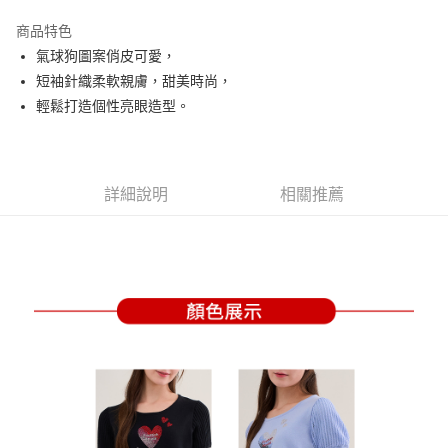
街口支付
商品特色
悠遊付
氣球狗圖案俏皮可愛，
大哥付你分期
短袖針織柔軟親膚，甜美時尚，
相關說明
輕鬆打造個性亮眼造型。
【大哥付你分期使用說明】
AFTEE先享後付
1.本服務由台灣大哥大提供，台灣大哥大用戶可立即使用無須另外申請。
2.付款方式選擇「大哥付你分期」，訂單成立後會自動跳轉到大哥付的交易
相關說明
流程，驗證手機門號後，選擇欲分期的期數、繳款截止日，確認付款後即完
【關於「AFTEE先享後付」】
詳細說明
相關推薦
成交易。
ATM付款
AFTEE先享後付是「在收到商品之後才付款」的支付方式。 讓您購物簡單
3.實際核准額度、可分期數及費用金額請依後續交易確認頁面所載為準。
便利好安心！
4.訂單成立30分鐘內，如未前往確認交易或遇審核未通過，訂單將自動取
１．簡單：不需註冊會員、不需綁卡、不需儲值。
運送方式
消。如遇「轉專審核」未通過狀況，表示未達大哥付你分期系統評分，恕無
２．便利：只要手機號碼，簡訊認證，即可結帳。
法說明評估內容。
３．安心：先確認商品／服務後，再付款。
全家取貨付款
【繳款方式說明】
1.分期款項不併入電信帳單，「大哥付你分期」於每月結算日後寄送繳費提
免運費
【「AFTEE先享後付」結帳流程】
醒簡訊。
１．於結帳方式選擇「AFTEE先享後付」後，將跳轉至「AFTEE先享後付」
2.透過簡訊連結打開帳單後，可選擇「超商條碼／台灣大直營門市／銀行轉
付款後全家取貨
結帳頁面，進行簡訊認證並確認金額後，即可完成結帳。
帳／街口支付／iPASS MONEY」等通路繳費。
２．訂單成立數日內，您將收到繳費通知簡訊。
免運費
３．收到繳費通知簡訊後14天內，點擊此簡訊中的連結，可透過四大超商／
【注意事項】
ATM／網路銀行／等多元方式進行付款，方視為交易完成。
萊爾富取貨付款
1.本服務係由「台灣大哥大股份有限公司」（以下簡稱本公司）所提供，讓
※ 請注意：結帳手續完成當下不需立刻繳費，但若您需要取消訂單，請聯絡
用戶於交易時，得透過本服務購買商品或服務，並由商店將買賣／分期付款
免運費
購買商品的店家。未經商家同意取消之訂單仍視為有效，需透過AFTEE先享