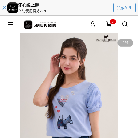
滿心線上購
開啟APP
立刻使用官方APP
0
1
/
4