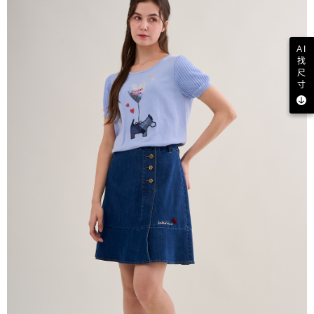
AI
找
尺
寸