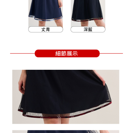
買賣價金債權讓與本公司後，依約使用本公司帳單繳交帳款。
後付繳納相關費用。
2.基於同意付款使用「大哥付你分期」之契約關係目的，商店將以您的個人
付款後萊爾富取貨
※ 交易是否成功請以「AFTEE先享後付 」之結帳頁面顯示為準，若有關於
資料（包含姓名、電話或地址）提供予台灣大哥大進項蒐集、處理及利用，
是否繳費成功／繳費後需取消欲退款等相關疑問，請聯繫「AFTEE先享後付
免運費
由本公司與您本人進行分期帳單所需資料之確認、核對及更正。
客戶支援中心」
https://netprotections.freshdesk.com/support/home
3.完整用戶服務條款，請詳閱以下連結：
https://oppay.tw/userRule
7-11取貨付款
【注意事項】
１．透過由恩沛科技股份有限公司提供之「AFTEE先享後付」服務完成之交
免運費
易，需依本服務之必要範圍內提供個人資料，並將交易相關給付款項請求債
權轉讓予恩沛科技股份有限公司。
付款後7-11取貨
２．關於個人資料處理事宜，請瀏覽以下網址：
免運費
https://aftee.tw/terms/#terms3
３．未成年的使用者請事先徵得法定代理人或監護人之同意方可使用
宅配
「AFTEE先享後付」，若未經同意申辦者引起之損失，本公司不負相關責
任。
免運費
４．使用「AFTEE先享後付」時，將依據個別帳號之用戶狀況，依本公司即
時審查核予不同之上限額度；若仍有額度不足之情形，本公司將視審查結果
離島宅配
請求用戶進行身份認證。
免運費
５．嚴禁一人註冊多個帳號或使用他人資訊註冊。若發現惡意使用之情形，
恩沛科技股份有限公司將有權停止該用戶之使用額度並採取法律行動。