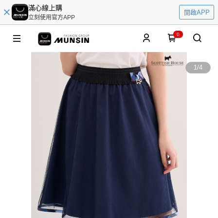
滿心線上購
開啟APP
立刻使用官方APP
0
1
/
4