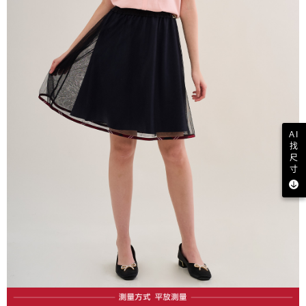
AI
找
尺
寸