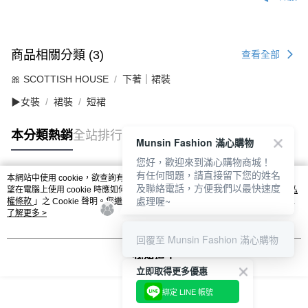
商品相關分類 (3)
查看全部
🎀 SCOTTISH HOUSE
下著｜裙裝
▶女裝
裙裝
短裙
本分類熱銷
全站排行
Munsin Fashion 滿心購物
您好，歡迎來到滿心購物商城！
有任何問題，請直接留下您的姓名
本網站中使用 cookie，欲查詢有關本網站使用 cookie 方式之詳情，及若您不希
及聯絡電話，方便我們以最快速度
熱門標籤
望在電腦上使用 cookie 時應如何變更電腦的 cookie 設定，請參閱本網站「
隱私
處理喔~
權條款
」之 Cookie 聲明。您繼續使用本網站即表示您同意本公司得按本網站使
用條款之 Cookie 聲明使用 cookie。
了解更多 >
回覆至 Munsin Fashion 滿心購物
我知道了
立即取得更多優惠
綁定 LINE 帳號