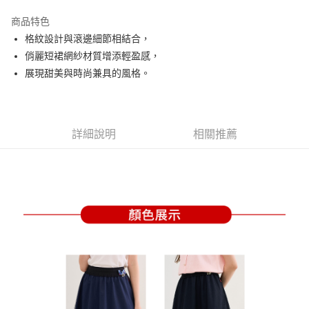
街口支付
商品特色
悠遊付
格紋設計與滾邊細節相結合，
大哥付你分期
俏麗短裙網紗材質增添輕盈感，
相關說明
展現甜美與時尚兼具的風格。
【大哥付你分期使用說明】
AFTEE先享後付
1.本服務由台灣大哥大提供，台灣大哥大用戶可立即使用無須另外申請。
2.付款方式選擇「大哥付你分期」，訂單成立後會自動跳轉到大哥付的交易
相關說明
流程，驗證手機門號後，選擇欲分期的期數、繳款截止日，確認付款後即完
【關於「AFTEE先享後付」】
詳細說明
相關推薦
成交易。
ATM付款
AFTEE先享後付是「在收到商品之後才付款」的支付方式。 讓您購物簡單
3.實際核准額度、可分期數及費用金額請依後續交易確認頁面所載為準。
便利好安心！
4.訂單成立30分鐘內，如未前往確認交易或遇審核未通過，訂單將自動取
１．簡單：不需註冊會員、不需綁卡、不需儲值。
運送方式
消。如遇「轉專審核」未通過狀況，表示未達大哥付你分期系統評分，恕無
２．便利：只要手機號碼，簡訊認證，即可結帳。
法說明評估內容。
３．安心：先確認商品／服務後，再付款。
全家取貨付款
【繳款方式說明】
1.分期款項不併入電信帳單，「大哥付你分期」於每月結算日後寄送繳費提
免運費
【「AFTEE先享後付」結帳流程】
醒簡訊。
１．於結帳方式選擇「AFTEE先享後付」後，將跳轉至「AFTEE先享後付」
2.透過簡訊連結打開帳單後，可選擇「超商條碼／台灣大直營門市／銀行轉
付款後全家取貨
結帳頁面，進行簡訊認證並確認金額後，即可完成結帳。
帳／街口支付／iPASS MONEY」等通路繳費。
２．訂單成立數日內，您將收到繳費通知簡訊。
免運費
３．收到繳費通知簡訊後14天內，點擊此簡訊中的連結，可透過四大超商／
【注意事項】
ATM／網路銀行／等多元方式進行付款，方視為交易完成。
萊爾富取貨付款
1.本服務係由「台灣大哥大股份有限公司」（以下簡稱本公司）所提供，讓
※ 請注意：結帳手續完成當下不需立刻繳費，但若您需要取消訂單，請聯絡
用戶於交易時，得透過本服務購買商品或服務，並由商店將買賣／分期付款
免運費
購買商品的店家。未經商家同意取消之訂單仍視為有效，需透過AFTEE先享